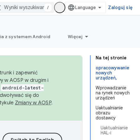
/
Zaloguj się
ia z systemem Android
Więcej
Na tej stronie
opracowywanie
trunk i zapewnić
nowych
urządzeń,
wy w AOSP w drugim i
i
android-latest-
Wprowadzanie
na rynek nowych
dwoływać się do
urządzeń
rtykule
Zmiany w AOSP
.
Uaktualnianie
obrazu
dostawcy
Uaktualnianie
HAL-i