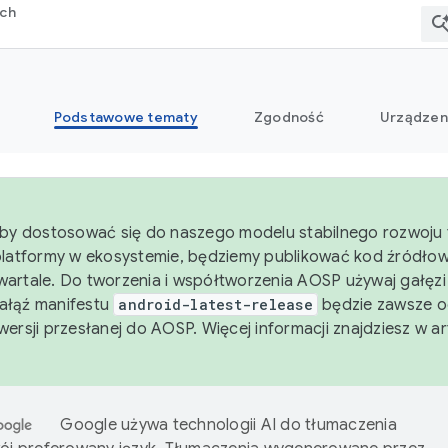
rch
Podstawowe tematy
Zgodność
Urządzen
aby dostosować się do naszego modelu stabilnego rozwoju 
platformy w ekosystemie, będziemy publikować kod źródło
artale. Do tworzenia i współtworzenia AOSP używaj gałęz
Gałąź manifestu
android-latest-release
będzie zawsze o
wersji przesłanej do AOSP. Więcej informacji znajdziesz w a
Google używa technologii AI do tłumaczenia