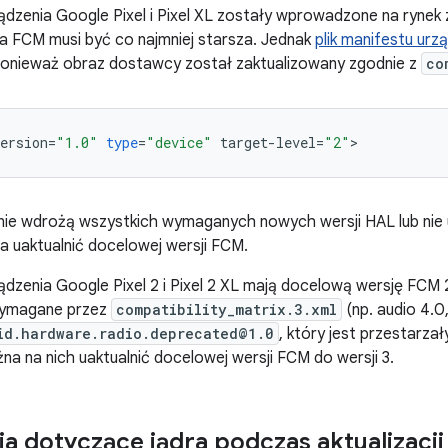
ądzenia Google Pixel i Pixel XL zostały wprowadzone na rynek 
a FCM musi być co najmniej starsza. Jednak
plik manifestu urz
ponieważ obraz dostawcy został zaktualizowany zgodnie z
co
ersion
=
"1.0"
type
=
"device"
target
-
level
=
"2"
>
 nie wdrożą wszystkich wymaganych nowych wersji HAL lub nie
a uaktualnić docelowej wersji FCM.
ądzenia Google Pixel 2 i Pixel 2 XL mają docelową wersję FCM 
ymagane przez
compatibility_matrix.3.xml
(np. audio 4.0, 
id.hardware.radio.deprecated@1.0
, który jest przestarzał
na na nich uaktualnić docelowej wersji FCM do wersji 3.
 dotyczące jądra podczas aktualizacj