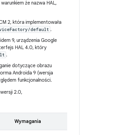
 warunkiem że nazwa HAL,
 FCM 2, która implementowała
viceFactory/default
.
oidem 9, urządzenia Google
nterfejs HAL 4.0, który
lt
.
aganie dotyczące obrazu
orma Androida 9 (wersja
zględem funkcjonalności.
ersji 2.0,
Wymagania