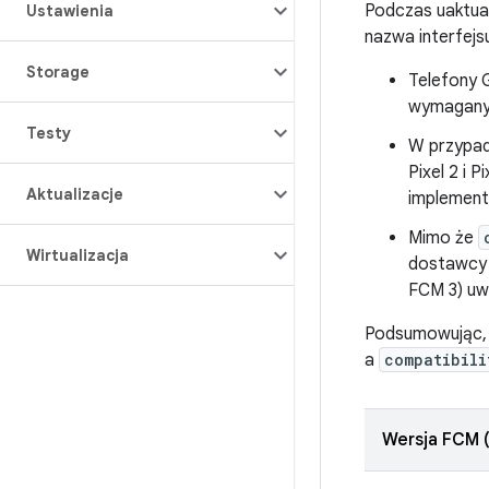
Podczas uaktua
Ustawienia
nazwa interfejsu
Storage
Telefony 
wymagany 
Testy
W przypad
Pixel 2 i 
Aktualizacje
implement
Mimo że
Wirtualizacja
dostawcy 
FCM 3) uw
Podsumowując,
a
compatibili
Wersja FCM 