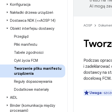
treści na T
Konfiguracja
AI mogą zaw
Nakładki drzewa urządzeń
Dostawca NDK (<=AOSP 14)
AOSP
Dokumen
Obiekt interfejsu dostawcy
Przegląd
Tworze
Pliki manifestu
Tabele zgodności
Podczas opraco
Cykl życia FCM
i zadeklarować 
Tworzenie pliku manifestu
dostawcy na st
urządzenia
docelową FCM.
Reguły dopasowywania
Dodatkowe materiały
Uwaga:
szcze
AIDL
Binder (komunikacja między
procesami)