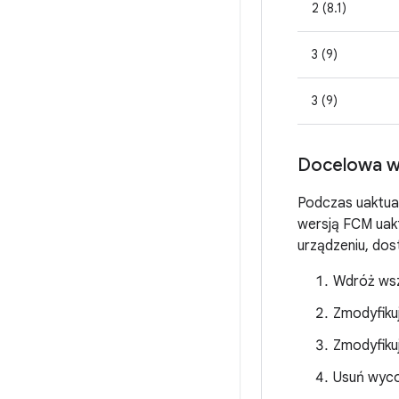
2 (8.1)
3 (9)
3 (9)
Docelowa we
Podczas uaktual
wersją FCM uak
urządzeniu, do
Wdróż wsz
Zmodyfikuj
Zmodyfiku
Usuń wyco