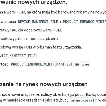
wanie nowych urządzeń
,
nia wersji FCM, na którą mają być kierowane reklamy na nowy
 wartości
DEVICE_MANIFEST_FILE
i
PRODUCT_ENFORCE_VINT
stwy HAL dla docelowej wersji FCM.
widłowy plik manifestu urządzenia.
celową wersję FCM w pliku manifestu urządzenia.
VICE_MANIFEST_FILE
.
rtość
PRODUCT_ENFORCE_VINTF_MANIFEST
na
true
.
anie na rynek nowych urządzeń
chodzi nowe urządzenie, należy określić jego początkową doc
ją w manifeście urządzenia jako atrybut „
target-level
” w e