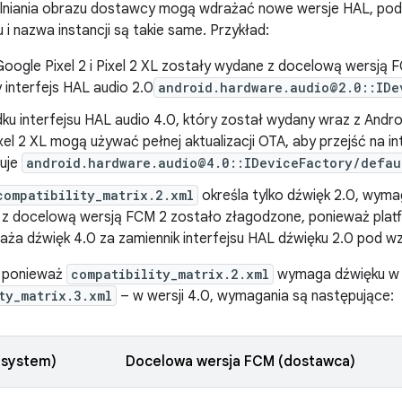
lniania obrazu dostawcy mogą wdrażać nowe wersje HAL, pod
 i nazwa instancji są takie same. Przykład:
Google Pixel 2 i Pixel 2 XL zostały wydane z docelową wersją
interfejs HAL audio 2.0
android.hardware.audio@2.0::IDe
ku interfejsu HAL audio 4.0, który został wydany wraz z Andr
Pixel 2 XL mogą używać pełnej aktualizacji OTA, aby przejść na i
uje
android.hardware.audio@4.0::IDeviceFactory/defau
compatibility_matrix.2.xml
określa tylko dźwięk 2.0, wym
z docelową wersją FCM 2 zostało złagodzone, ponieważ platf
aża dźwięk 4.0 za zamiennik interfejsu HAL dźwięku 2.0 pod w
 ponieważ
compatibility_matrix.2.xml
wymaga dźwięku w w
ty_matrix.3.xml
– w wersji 4.0, wymagania są następujące:
(system)
Docelowa wersja FCM (dostawca)