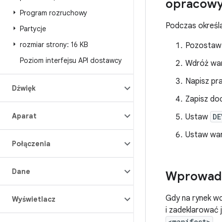
opracowy
Program rozruchowy
Podczas określa
Partycje
rozmiar strony: 16 KB
Pozostaw
Poziom interfejsu API dostawcy
Wdróż war
Napisz pra
Dźwięk
Zapisz do
Aparat
Ustaw
DE
Ustaw wa
Połączenia
Dane
Wprowadz
Gdy na rynek w
Wyświetlacz
i zadeklarować 
<manifest>