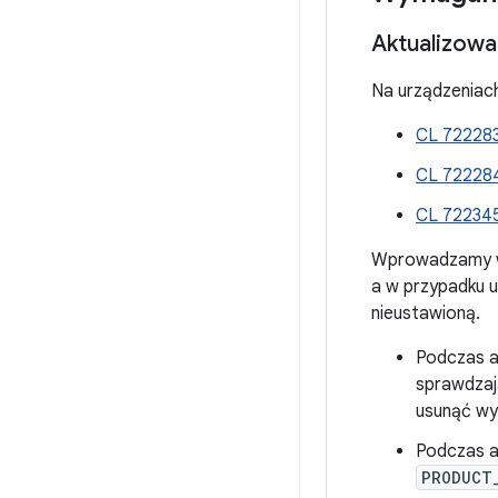
Aktualizowa
Na urządzeniach
CL 72228
CL 72228
CL 72234
Wprowadzamy w 
a w przypadku 
nieustawioną.
Podczas ak
sprawdzaj
usunąć wy
Podczas ak
PRODUCT