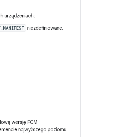
ch urządzeniach:
F_MANIFEST
niezdefiniowane.
elową wersję FCM
lemencie najwyższego poziomu