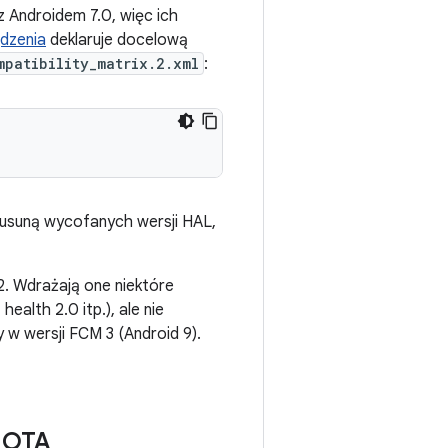
z Androidem 7.0, więc ich
ądzenia
deklaruje docelową
mpatibility_matrix.2.xml
:
 usuną wycofanych wersji HAL,
2. Wdrażają one niektóre
health 2.0 itp.), ale nie
y w wersji FCM 3 (Android 9).
i OTA