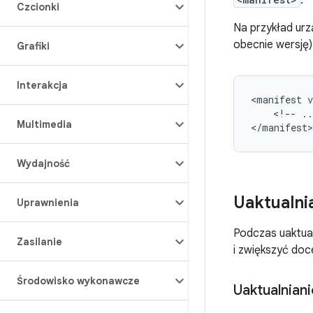
.
Czcionki
Na przykład ur
obecnie wersję)
Grafiki
Interakcja
<
manifest
v
<
!
--
..
Multimedia
<
/
manifest
>
Wydajność
Uaktualni
Uprawnienia
Podczas uaktua
Zasilanie
i zwiększyć do
Środowisko wykonawcze
Uaktualnian