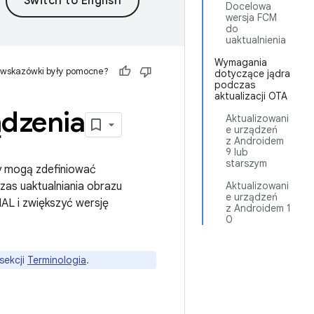
Docelowa
wersja FCM
do
uaktualnienia
Wymagania
 wskazówki były pomocne?
dotyczące jądra
podczas
aktualizacji OTA
ądzenia
Aktualizowani
e urządzeń
z Androidem
9 lub
starszym
y mogą zdefiniować
zas uaktualniania obrazu
Aktualizowani
e urządzeń
L i zwiększyć wersję
z Androidem 1
0
sekcji
Terminologia
.