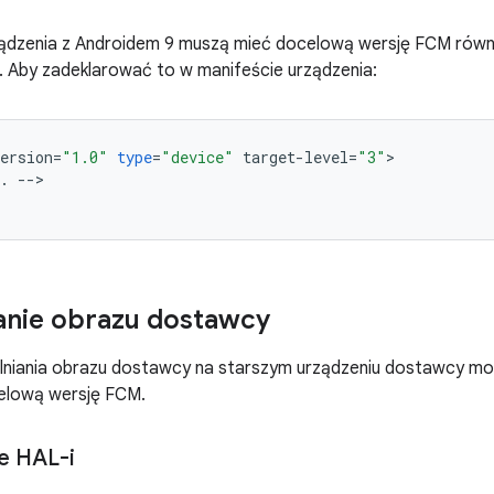
ządzenia z Androidem 9 muszą mieć docelową wersję FCM równ
. Aby zadeklarować to w manifeście urządzenia:
ersion
=
"1.0"
type
=
"device"
target
-
level
=
"3"
.
--
>

anie obrazu dostawcy
lniania obrazu dostawcy na starszym urządzeniu dostawcy m
celową wersję FCM.
ie HAL-i