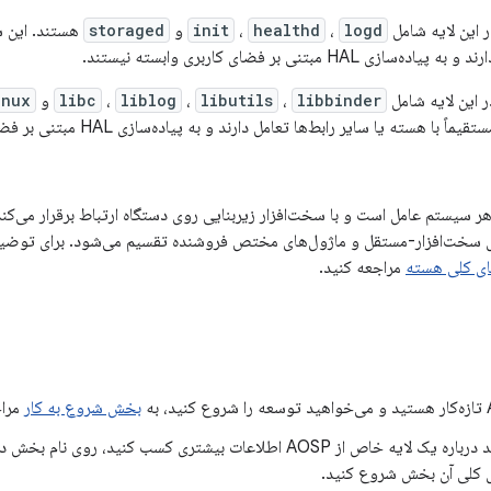
 این لایه شامل
logd
،
healthd
،
init
و
storaged
هستند. این س
ی HAL مبتنی بر فضای کاربری وابسته نیستند.
ر این لایه شامل
libbinder
،
libutils
،
liblog
،
libc
و
inux
هسته یا سایر رابط‌ها تعامل دارند و به پیاده‌سازی HAL مبتنی بر فضای کاربری وابسته نیستند.
سیستم عامل است و با سخت‌افزار زیربنایی روی دستگاه ارتباط برقرار می‌کن
ل‌های سخت‌افزار-مستقل و ماژول‌های مختص فروشنده تقسیم می‌شود. برای توضیح
ای کلی هسته
مراجعه کنید.
بخش شروع به کار
مراج
اگر می‌خواهید درباره یک لایه خاص از AOSP اطلاعات بیشتری کسب کنید
ای کلی آن بخش شروع کنید.