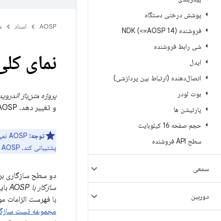
پوشش درختی دستگاه
AOSP
اسناد
م
فروشنده NDK (<=AOSP 14)
شی رابط فروشنده
نمای کلی
ایدل
اتصال‌دهنده (ارتباط بین پردازشی)
بوت لودر
پروژه متن‌باز اندروید (OSP
و تغییر دهد. AOSP یک پیاده‌سازی کامل و کاملاً کاربردی از پلتفرم موبایل اندروید را ارائه می‌دهد.
پارتیشن ها
حجم صفحه 16 کیلوبایت
توجه:
سطح API فروشنده
پشتیبانی کند. AOSP همچنین شامل مجموعه کاملی از برنامه‌های کاربر نهایی که ممکن است برای انواع خاصی از دستگاه‌ها مورد نیاز باشند، نمی‌شود.
سمعی
دو سطح سازگاری برای دستگاه‌هایی که AOSP را پیاده‌سازی می
سازگار با AOSP
بای
دوربین
با فهرست الزامات موجود در CDD و الزامات نرم‌افزار فروشنده (VSR) 
مجموعه تست سازگاری 