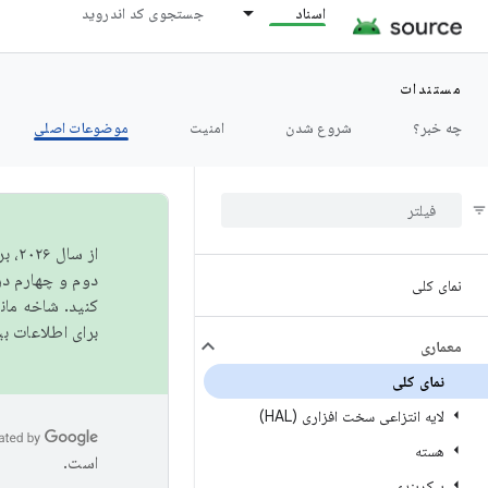
اسناد
جستجوی کد اندروید
مستندات
چه خبر؟
شروع شدن
امنیت
موضوعات اصلی
از 
دوم و چهارم در AOSP منتشر خواهیم کرد. برای ساخت و مشارکت در 
نمای کلی
کنید. شاخه ما
برای اطلاعات ب
معماری
نمای کلی
لایه انتزاعی سخت افزاری (HAL)
هسته
است.
پیکربندی