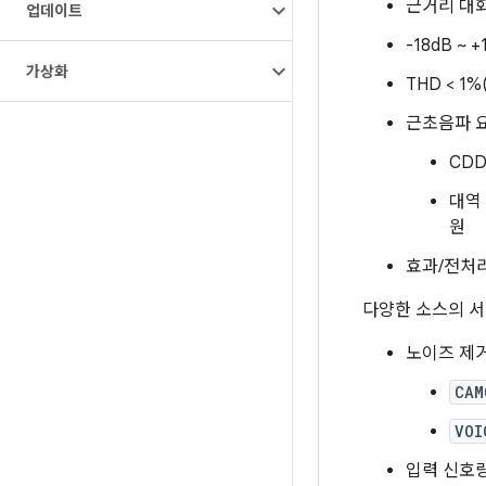
근거리 대화 
업데이트
-18dB ~
가상화
THD < 1%
근초음파 
CDD
대역 
원
효과/전처
다양한 소스의 서
노이즈 제
CAM
VOI
입력 신호량