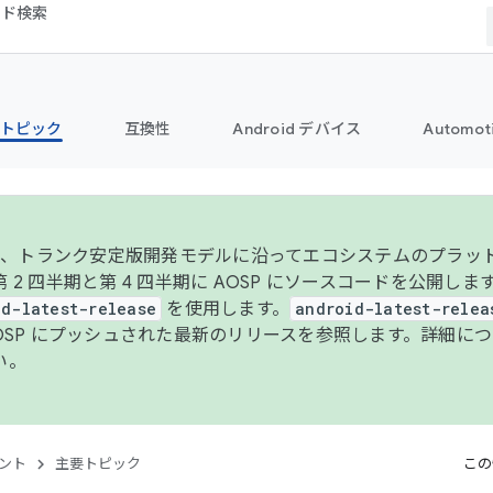
コード検索
トピック
互換性
Android デバイス
Automot
年より、トランク安定版開発モデルに沿ってエコシステムのプラ
 2 四半期と第 4 四半期に AOSP にソースコードを公開しま
id-latest-release
を使用します。
android-latest-relea
AOSP にプッシュされた最新のリリースを参照します。詳細に
い。
ント
主要トピック
この