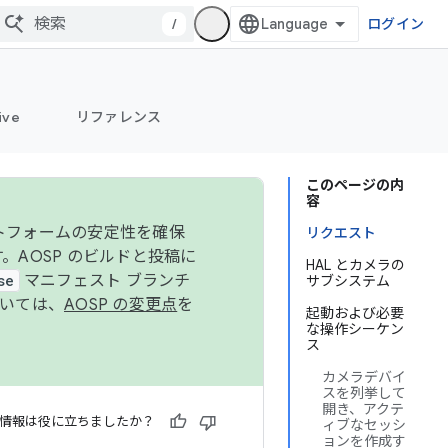
/
ログイン
ive
リファレンス
このページの内
容
ットフォームの安定性を確保
リクエスト
す。AOSP のビルドと投稿に
HAL とカメラの
se
マニフェスト ブランチ
サブシステム
ついては、
AOSP の変更点
を
起動および必要
な操作シーケン
ス
カメラデバイ
スを列挙して
開き、アクテ
情報は役に立ちましたか？
ィブなセッシ
ョンを作成す