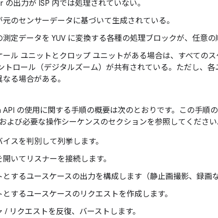
yer の出力が ISP 内では処理されていない。
が元のセンサーデータに基づいて生成されている。
の測定データを YUV に変換する各種の処理ブロックが、任意
ケール ユニットとクロップ ユニットがある場合は、すべてのス
コントロール（デジタルズーム）が共有されている。ただし、各
異なる場合がある。
Camera API の使用に関する手順の概要は次のとおりです。この手
および必要な操作シーケンスのセクションを参照してください
バイスを判別して列挙します。
を開いてリスナーを接続します。
トとするユースケースの出力を構成します（静止画撮影、録画
トとするユースケースのリクエストを作成します。
 / リクエストを反復、バーストします。