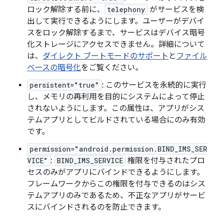
ロック解除する前に、
telephony
がサービスを検
出して実行できるようにします。ユーザーがデバイ
スをロック解除するまで、サービスはデバイス暗号
化
ストレージにアクセスできません。詳細について
は、
ダイレクト ブートモードのサポート
と
ファイル
ベースの暗号化
をご覧ください。
persistent="true"
: このサービスを永続的に実行
し、メモリの再利用を目的にシステムによって停止
されないようにします。この属性は、アプリがシス
テムアプリとしてビルドされている場合にのみ有効
です。
permission="android.permission.BIND_IMS_SER
VICE"
:
BIND_IMS_SERVICE
権限を付与されたプロ
セスのみがアプリにバインドできるようにします。
フレームワークからこの権限を付与できるのはシス
テムアプリのみであるため、不正なアプリがサービ
スにバインドされるのを防止できます。