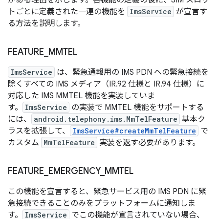
がある理由を示します。各機能の定義の後に、SIM スロッ
トごとに定義された一連の機能を
ImsService
が宣言す
る方法を説明します。
FEATURE
_
MMTEL
ImsService
は、緊急通報用の IMS PDN への緊急接続を
除くすべての IMS メディア（IR.92 仕様と IR.94 仕様）に
対応した IMS MMTEL 機能を実装していま
す。
ImsService
の実装で MMTEL 機能をサポートする
には、
android.telephony.ims.MmTelFeature
基本ク
ラスを拡張して、
ImsService#createMmTelFeature
で
カスタム
MmTelFeature
実装を返す必要があります。
FEATURE
_
EMERGENCY
_
MMTEL
この機能を宣言すると、緊急サービス用の IMS PDN に緊
急接続できることのみをプラットフォームに通知しま
す。
ImsService
でこの機能が宣言されていない場合、