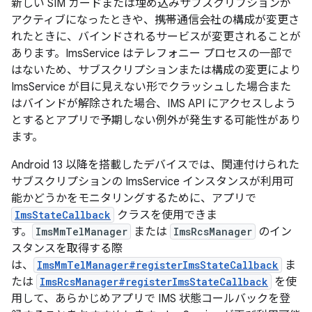
新しい SIM カードまたは埋め込みサブスクリプションが
アクティブになったときや、携帯通信会社の構成が変更さ
れたときに、バインドされるサービスが変更されることが
あります。ImsService はテレフォニー プロセスの一部で
はないため、サブスクリプションまたは構成の変更により
ImsService が目に見えない形でクラッシュした場合また
はバインドが解除された場合、IMS API にアクセスしよう
とするとアプリで予期しない例外が発生する可能性があり
ます。
Android 13 以降を搭載したデバイスでは、関連付けられた
サブスクリプションの ImsService インスタンスが利用可
能かどうかをモニタリングするために、アプリで
ImsStateCallback
クラスを使用できま
す。
ImsMmTelManager
または
ImsRcsManager
のイン
スタンスを取得する際
は、
ImsMmTelManager#registerImsStateCallback
ま
たは
ImsRcsManager#registerImsStateCallback
を使
用して、あらかじめアプリで IMS 状態コールバックを登