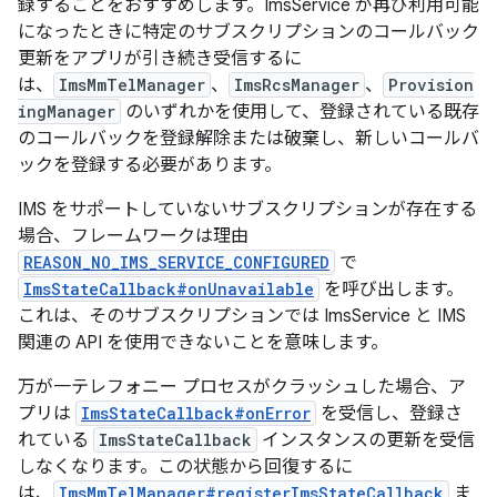
録することをおすすめします。ImsService が再び利用可能
になったときに特定のサブスクリプションのコールバック
更新をアプリが引き続き受信するに
は、
ImsMmTelManager
、
ImsRcsManager
、
Provision
ingManager
のいずれかを使用して、登録されている既存
のコールバックを登録解除または破棄し、新しいコールバ
ックを登録する必要があります。
IMS をサポートしていないサブスクリプションが存在する
場合、フレームワークは理由
REASON_NO_IMS_SERVICE_CONFIGURED
で
ImsStateCallback#onUnavailable
を呼び出します。
これは、そのサブスクリプションでは ImsService と IMS
関連の API を使用できないことを意味します。
万が一テレフォニー プロセスがクラッシュした場合、ア
プリは
ImsStateCallback#onError
を受信し、登録さ
れている
ImsStateCallback
インスタンスの更新を受信
しなくなります。この状態から回復するに
は、
ImsMmTelManager#registerImsStateCallback
ま