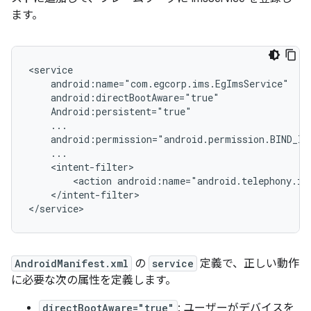
ます。
<service

    android:name="com.egcorp.ims.EgImsService"

    android:directBootAware="true"

    Android:persistent="true"

    ...

    android:permission="android.permission.BIND_IMS
    ...

    <intent-filter>

        <action android:name="android.telephony.ims
    </intent-filter>

AndroidManifest.xml
の
service
定義で、正しい動作
に必要な次の属性を定義します。
directBootAware="true"
: ユーザーがデバイスを