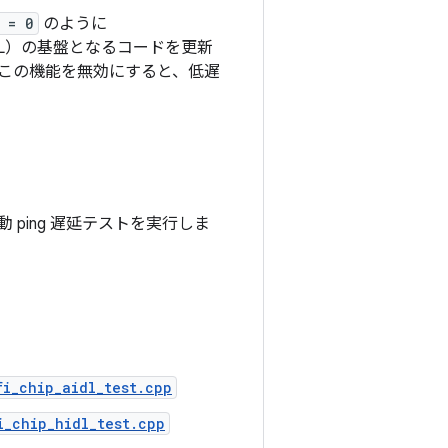
 = 0
のように
HAL）の基盤となるコードを更新
この機能を無効にすると、低遅
。
ping 遅延テストを実行しま
i_chip_aidl_test.cpp
i_chip_hidl_test.cpp