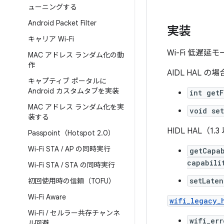
ューニングする
Android Packet Filter
実装
キャリア Wi-Fi
Wi-Fi 低遅
MAC アドレス ランダム化の動
作
AIDL HAL の場
キャプティブ ポータルに
Android カスタムタブを実装
int getF
MAC アドレス ランダム化を実
void se
装する
HIDL HAL（1
Passpoint（Hotspot 2
.
0）
Wi-Fi STA
/
AP の同時実行
getCapab
capabili
Wi-Fi STA
/
STA の同時実行
setLate
初回使用時の信頼（TOFU）
Wi-Fi Aware
wifi_legacy_
Wi-Fi
/
セルラー共存チャンネ
wifi_err
ル回避