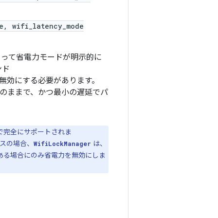
e, wifi_latency_mode
って省電力モードが明示的に
ンド
無効にする必要があります。
状態のままで、かつ最小の遅延でパ
バイスで完全にサポートされま
イスの場合、
は、
WifiLockManager
である場合にのみ省電力を無効にしま