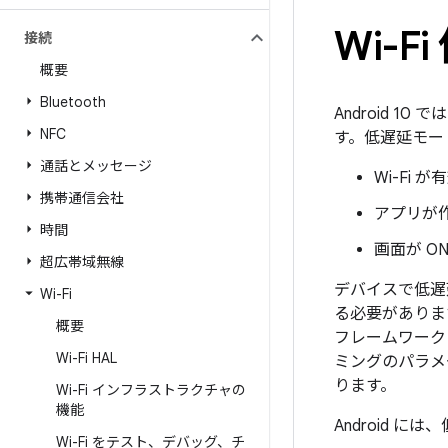
Wi-
接続
概要
Bluetooth
Android 10 
NFC
す。低遅延モー
通話とメッセージ
Wi-Fi
携帯通信会社
アプリが作
時間
画面が O
超広帯域無線
デバイスで低遅延
Wi-Fi
る必要があります
概要
フレームワーク
Wi-Fi HAL
ミングのパラメ
ります。
Wi-Fi インフラストラクチャの
機能
Android 
Wi-Fi をテスト、デバッグ、チ