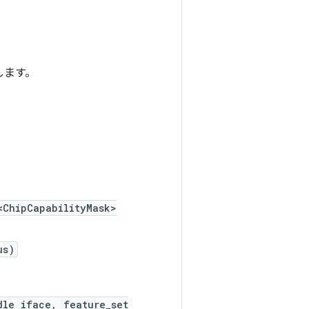
します。
<ChipCapabilityMask>
us)
dle iface, feature_set