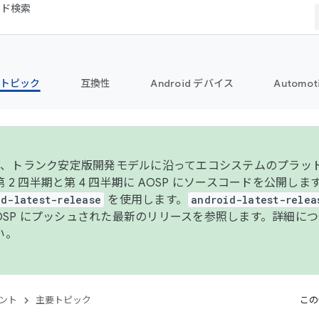
コード検索
トピック
互換性
Android デバイス
Automot
年より、トランク安定版開発モデルに沿ってエコシステムのプラ
 2 四半期と第 4 四半期に AOSP にソースコードを公開しま
id-latest-release
を使用します。
android-latest-relea
AOSP にプッシュされた最新のリリースを参照します。詳細に
い。
ント
主要トピック
この