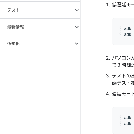
低遅延モ
テスト
最新情報
adb 
adb 
仮想化
パソコンが
で 3 時
テストの出
延テスト
遅延モード
adb 
adb 