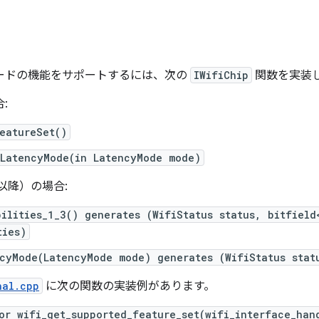
延モードの機能をサポートするには、次の
IWifiChip
関数を実装
合:
eatureSet()
tLatencyMode(in LatencyMode mode)
.3 以降）の場合:
ilities_1_3() generates (WifiStatus status, bitfield
ties)
ncyMode(LatencyMode mode) generates (WifiStatus stat
hal.cpp
に次の関数の実装例があります。
or wifi_get_supported_feature_set(wifi_interface_han