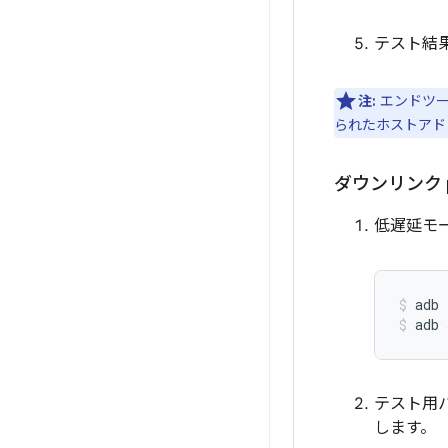
テスト結果
注:
エンドツー
られたホストアド
ダウンリンク p
低遅延モ
adb 
adb 
テスト用パ
します。