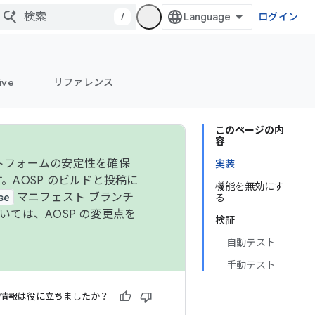
/
ログイン
ive
リファレンス
このページの内
容
ットフォームの安定性を確保
実装
す。AOSP のビルドと投稿に
機能を無効にす
se
マニフェスト ブランチ
る
ついては、
AOSP の変更点
を
検証
自動テスト
手動テスト
情報は役に立ちましたか？