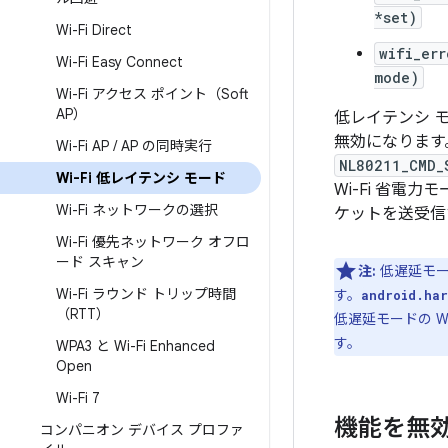
*set)
Wi-Fi Direct
wifi_err
Wi-Fi Easy Connect
mode)
Wi-Fi アクセス ポイント（Soft
AP）
低レイテンシ モ
無効になります。
Wi-Fi AP
/
AP の同時実行
NL80211_CMD_
Wi-Fi 低レイテンシ モード
Wi-Fi 省電
Wi-Fi ネットワークの選択
ケットを送受信
Wi-Fi 優先ネットワーク オフロ
ード スキャン
注:
低遅延モード
Wi-Fi ラウンド トリップ時間
す。
android.ha
（RTT）
低遅延モードの 
す。
WPA3 と Wi-Fi Enhanced
Open
Wi-Fi 7
機能を無
コンパニオン デバイス プロファ