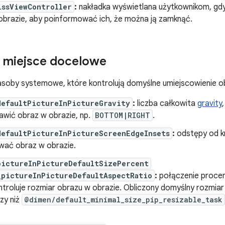
issViewController
:
nakładka wyświetlana użytkownikom, gdy 
obrazie, aby poinformować ich, że można ją zamknąć.
 miejsce docelowe
zasoby systemowe, które kontrolują domyślne umiejscowienie o
defaultPictureInPictureGravity
:
liczba całkowita
gravity
awić obraz w obrazie, np.
BOTTOM|RIGHT
.
defaultPictureInPictureScreenEdgeInsets
:
odstępy od k
ować obraz w obrazie.
pictureInPictureDefaultSizePercent
_pictureInPictureDefaultAspectRatio
:
połączenie procen
troluje rozmiar obrazu w obrazie. Obliczony domyślny rozmiar
zy niż
@dimen/default_minimal_size_pip_resizable_task