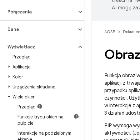
treści na T
AI mogą zaw
Połączenia
Dane
AOSP
Dokumen
Wyświetlacz
Obraz
Przegląd
Aplikacje
Funkcja obraz w
Kolor
aplikacji z trw
Urządzenia składane
przypadku aplik
Wiele okien
czynności. Uży
w interakcje z 
Przegląd
3 działań udost
Funkcje trybu okien na
pulpicie
PIP wymaga wyra
aktywności. (Jed
Interakcje na podzielonym
ekranie