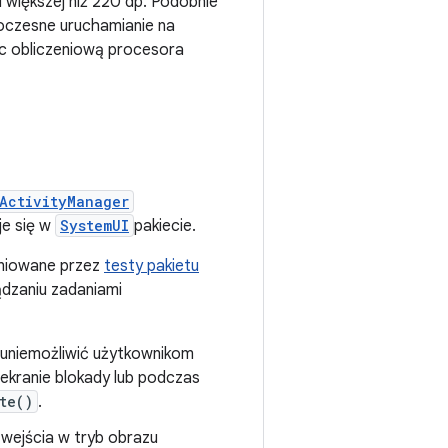
 większej niż 220 dp. Podobnie
noczesne uruchamianie na
oc obliczeniową procesora
ActivityManager
je się w
SystemUI
pakiecie.
iniowane przez
testy pakietu
ądzaniu zadaniami
 uniemożliwić użytkownikom
 ekranie blokady lub podczas
te()
.
 wejścia w tryb obrazu