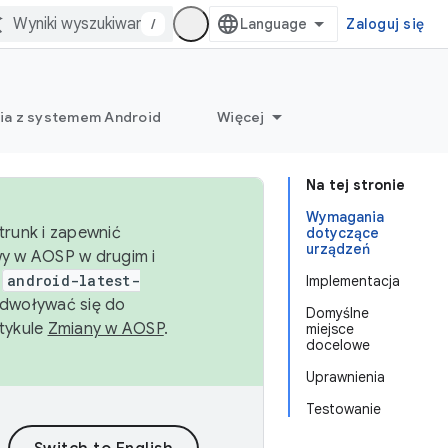
/
Zaloguj się
ia z systemem Android
Więcej
Na tej stronie
Wymagania
trunk i zapewnić
dotyczące
urządzeń
wy w AOSP w drugim i
i
android-latest-
Implementacja
dwoływać się do
Domyślne
rtykule
Zmiany w AOSP
.
miejsce
docelowe
Uprawnienia
Testowanie