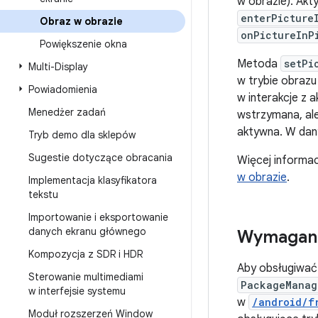
w obrazie). Akt
enterPicture
Obraz w obrazie
onPictureInP
Powiększenie okna
Metoda
setPi
Multi-Display
w trybie obrazu
Powiadomienia
w interakcje z 
Menedżer zadań
wstrzymana, ale
aktywna. W dan
Tryb demo dla sklepów
Sugestie dotyczące obracania
Więcej informac
w obrazie
.
Implementacja klasyfikatora
tekstu
Importowanie i eksportowanie
danych ekranu głównego
Wymagani
Kompozycja z SDR i HDR
Aby obsługiwać
Sterowanie multimediami
PackageManag
w interfejsie systemu
w
/android/f
Moduł rozszerzeń Window