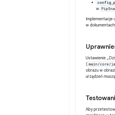
config_
w
PipSna
Implementacje u
w dokumentach
Uprawnie
Ustawienie „Dzia
(
main/core/j
obrazu w obraz
urządzeń muszą 
Testowan
Aby przetestow