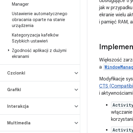
obsługujące try
Manager
jak w przypadku
Ustawienie automatycznego
ekranie wielu 
obracania oparte na stanie
i pamięć RAM, a
urządzenia
Kategoryzacja kafelków
Szybkich ustawień
Implemen
Zgodność aplikacji z dużymi
ekranami
Większość zarz
a
WindowMana
Czcionki
Modyfikacje sy
CTS (Compatibil
Grafiki
i aktywnościami
Activit
Interakcja
włączanie 
korzystani
Multimedia
Activit