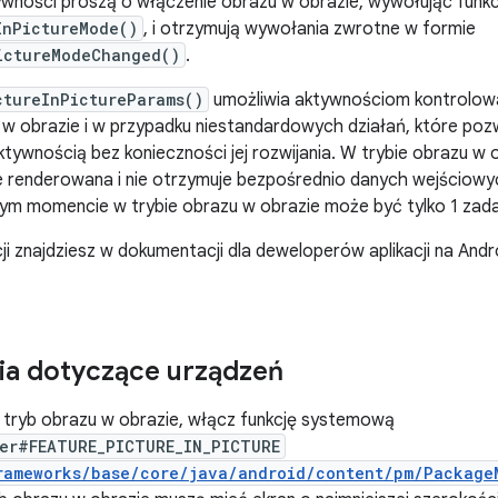
ywności proszą o włączenie obrazu w obrazie, wywołując funkc
InPictureMode()
, i otrzymują wywołania zwrotne w formie
ictureModeChanged()
.
ctureInPictureParams()
umożliwia aktywnościom kontrolowa
 w obrazie i w przypadku niestandardowych działań, które po
aktywnością bez konieczności jej rozwijania. W trybie obrazu w
 renderowana i nie otrzymuje bezpośrednio danych wejściowyc
ym momencie w trybie obrazu w obrazie może być tylko 1 zada
ji znajdziesz w dokumentacji dla deweloperów aplikacji na And
a dotyczące urządzeń
 tryb obrazu w obrazie, włącz funkcję systemową
er#FEATURE_PICTURE_IN_PICTURE
rameworks/base/core/java/android/content/pm/Package