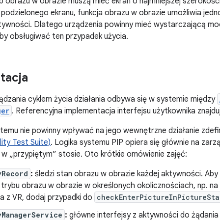
b obrazu w obrazie muszą mieć ekran o najmniejszej szerokości
 podzielonego ekranu, funkcja obrazu w obrazie umożliwia jed
aktywności. Dlatego urządzenia powinny mieć wystarczającą m
by obsługiwać ten przypadek użycia.
tacja
ądzania cyklem życia działania odbywa się w systemie między
ger
. Referencyjna implementacja interfejsu użytkownika znajdu
stemu nie powinny wpływać na jego wewnętrzne działanie zdef
ity Test Suite)
. Logika systemu PIP opiera się głównie na zarz
 w „przypiętym” stosie. Oto krótkie omówienie zajęć:
yRecord
:
śledzi stan obrazu w obrazie każdej aktywności. Aby
trybu obrazu w obrazie w określonych okolicznościach, np. na
a z VR, dodaj przypadki do
checkEnterPictureInPictureSta
yManagerService
:
główne interfejsy z aktywności do żądania