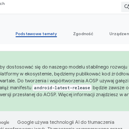
rch
Podstawowe tematy
Zgodność
Urządzen
aby dostosować się do naszego modelu stabilnego rozwoju 
platformy w ekosystemie, będziemy publikować kod źródło
artale. Do tworzenia i współtworzenia AOSP używaj gałęz
Gałąź manifestu
android-latest-release
będzie zawsze o
wersji przesłanej do AOSP. Więcej informacji znajdziesz w a
Google używa technologii AI do tłumaczenia