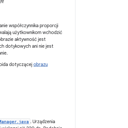
ję
nie współczynnika proporcji
zwalają użytkownikom wchodzić
 obrazie aktywność jest
h dotykowych ani nie jest
nie.
roida dotyczącej
obrazu
Manager.java
. Urządzenia