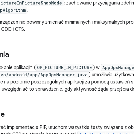
pictureInPictureSnapMode
:
zachowanie przyciągania zdefi
pAlgorithm
.
rządzeń nie powinny zmieniać minimalnych i maksymalnych pro
 CDD i CTS.
nia
łanie aplikacji” (
OP_PICTURE_IN_PICTURE
) w
AppOpsManag
ava/android/app/AppOpsManager.java
) umożliwia użytkow
ie na poziomie poszczególnych aplikacji za pomocą ustawień 
uwzględniać to sprawdzenie, gdy aktywność żąda przejścia do
ie
ać implementacje PIP, uruchom wszystkie testy związane z ob