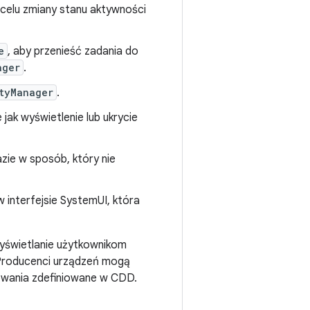
celu zmiany stanu aktywności
e
, aby przenieść zadania do
ager
.
tyManager
.
e jak wyświetlenie lub ukrycie
zie w sposób, który nie
 interfejsie SystemUI, która
wyświetlanie użytkownikom
. Producenci urządzeń mogą
owania zdefiniowane w CDD.