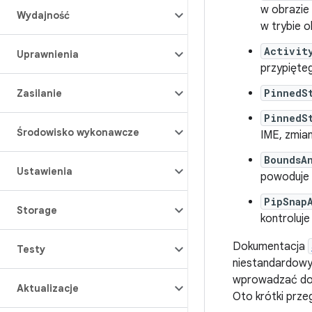
w obrazie
Wydajność
w trybie o
Activit
Uprawnienia
przypięteg
PinnedS
Zasilanie
PinnedS
Środowisko wykonawcze
IME, zmia
BoundsA
Ustawienia
powoduje 
PipSnap
Storage
kontroluje
Dokumentacja
Testy
niestandardowyc
wprowadzać dod
Aktualizacje
Oto krótki przeg