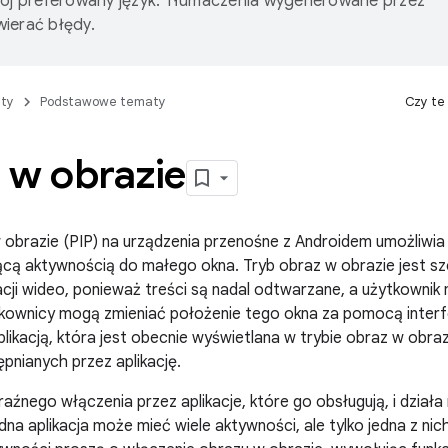
wój preferowany język. Tłumaczenia wygenerowane przez
ierać błędy.
ty
Podstawowe tematy
Czy te
 w obrazie
 obrazie (PIP) na urządzenia przenośne z Androidem umożliwi
ającą aktywnością do małego okna. Tryb obraz w obrazie jest s
acji wideo, ponieważ treści są nadal odtwarzane, a użytkowni
tkownicy mogą zmieniać położenie tego okna za pomocą interf
aplikacją, która jest obecnie wyświetlana w trybie obraz w obr
ępnianych przez aplikację.
źnego włączenia przez aplikacje, które go obsługują, i dział
na aplikacja może mieć wiele aktywności, ale tylko jedna z nich