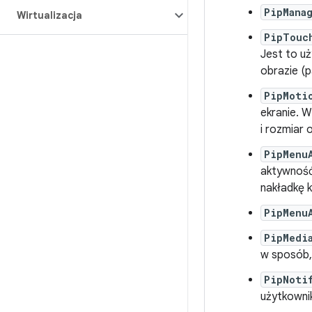
PipMana
Wirtualizacja
PipTouc
Jest to u
obrazie (
PipMoti
ekranie. 
i rozmiar 
PipMenu
aktywność 
nakładkę 
PipMenu
PipMedi
w sposób,
PipNoti
użytkownik