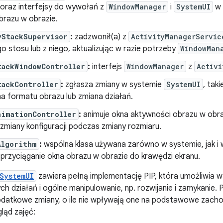
 oraz interfejsy do wywołań z
WindowManager
i
SystemUI
w 
brazu w obrazie.
yStackSupervisor
:
zadzwonił(a) z
ActivityManagerServic
o stosu lub z niego, aktualizując w razie potrzeby
WindowMan
tackWindowController
:
interfejs
WindowManager
z
Activi
tackController
:
zgłasza zmiany w systemie
SystemUI
, taki
na formatu obrazu lub zmiana działań.
nimationController
:
animuje okna aktywności obrazu w obra
zmiany konfiguracji podczas zmiany rozmiaru.
Algorithm
:
wspólna klasa używana zarówno w systemie, jak i w
 przyciąganie okna obrazu w obrazie do krawędzi ekranu.
SystemUI
zawiera pełną implementację PIP, która umożliwia 
h działań i ogólne manipulowanie, np. rozwijanie i zamykanie
atkowe zmiany, o ile nie wpływają one na podstawowe zach
ląd zajęć: