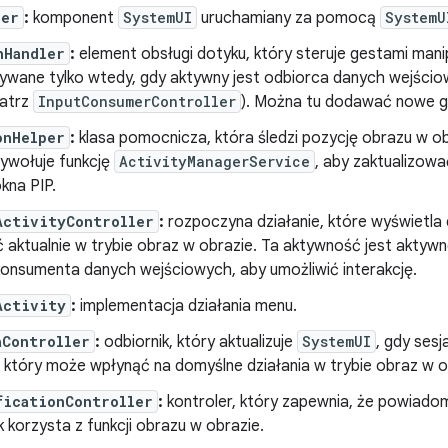
ger
:
komponent
SystemUI
uruchamiany za pomocą
SystemU
hHandler
:
element obsługi dotyku, który steruje gestami mani
żywane tylko wtedy, gdy aktywny jest odbiorca danych wejścio
patrz
InputConsumerController
). Można tu dodawać nowe g
onHelper
:
klasa pomocnicza, która śledzi pozycję obrazu w ob
Wywołuje funkcję
ActivityManagerService
, aby zaktualizow
okna PIP.
ActivityController
:
rozpoczyna działanie, które wyświetla 
aktualnie w trybie obraz w obrazie. Ta aktywność jest aktywn
konsumenta danych wejściowych, aby umożliwić interakcję.
Activity
:
implementacja działania menu.
aController
:
odbiornik, który aktualizuje
SystemUI
, gdy sesj
 który może wpłynąć na domyślne działania w trybie obraz w o
ficationController
:
kontroler, który zapewnia, że powiadom
 korzysta z funkcji obrazu w obrazie.