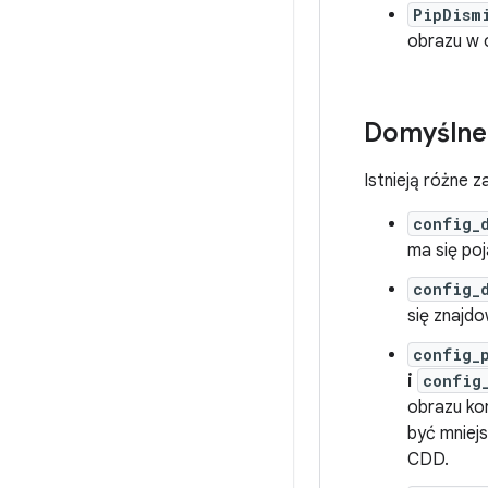
PipDism
obrazu w 
Domyślne
Istnieją różne 
config_
ma się poj
config_
się znajd
config_
i
config
obrazu kon
być mniejs
CDD.