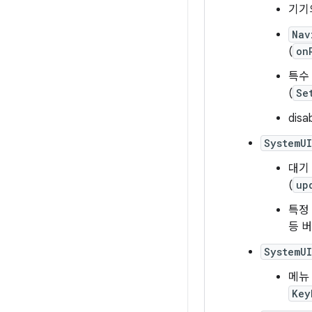
기기
Nav
(
on
특수
(
Se
dis
SystemU
대기
(
up
특정
등 
SystemU
메뉴
Key