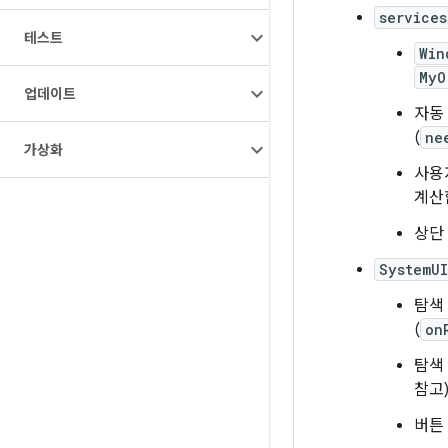
service
테스트
Win
MyO
업데이트
자동
(
ne
가상화
사용
계산
상단
SystemU
탐색
(
on
탐색
참고)
버튼