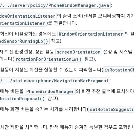
s/.../server/policy/PhoneWindowManager.java
:
dowOrientationListener
의 출력 소비(센서를 모니터링하여 기
rientationListener
)를 연결합니다.
 회전이 비활성화된 경우에도
WindowOrientationListener
의 
edSensorRunningLp()
참고).
자 회전 환경설정, 상단 활동
screenOrientation
설정 및 시스템
합니다(
rotationForOrientationLw()
참고).
 활동이 지정된 회전을 실행할 수 있는지 파악합니다(
isRotationC
I/.../statusbar/phone/NavigationBarFragment
:
 메뉴 버튼을
PhoneWindowManager
의 회전 추천 콜백에 표시해
RotationProposal()
참고).
 메뉴 회전 버튼을 숨기는 시기를 처리합니다(
setRotateSuggesti
.
 시간 제한을 처리합니다. 탐색 메뉴가 숨겨진 특별한 경우도 포함됩니