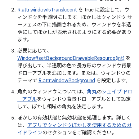
R.attr.windowIsTranslucent
を true に設定して、ウ
ィンドウを半透明にします。ぼかしはウィンドウ サ
ーフェスの下に描画されるため、ウィンドウを半透
明にしてぼかしが表示されるようにする必要があり
ます。
必要に応じて、
Window#setBackgroundDrawableResource(int)
を
呼び出して、半透明の色で長方形のウィンドウ背景
ドローアブルを追加します。または、ウィンドウの
テーマで
R.attr.windowBackground
を設定します。
角丸のウィンドウについては、
角丸
の
シェイプ ドロ
ーアブル
をウィンドウ背景ドローアブルとして設定
して、ぼかし領域の角丸を決定します。
ぼかしの有効状態と無効状態を処理します。詳しく
は、
アプリでウィンドウぼかしを使用するためのガ
イドライン
のセクションをご確認ください。