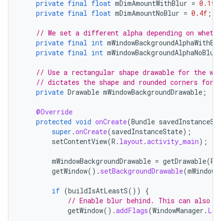
private
final
float
mDimAmountWithBlur
=
0.1f
;
private
final
float
mDimAmountNoBlur
=
0.4f
;
// We set a different alpha depending on wheth
private
final
int
mWindowBackgroundAlphaWithBl
private
final
int
mWindowBackgroundAlphaNoBlur
// Use a rectangular shape drawable for the wi
// dictates the shape and rounded corners for 
private
Drawable
mWindowBackgroundDrawable
;
@Override
protected
void
onCreate
(
Bundle
savedInstanceSt
super
.
onCreate
(
savedInstanceState
);
setContentView
(
R
.
layout
.
activity_main
);
mWindowBackgroundDrawable
=
getDrawable
(
R
.
getWindow
().
setBackgroundDrawable
(
mWindowB
if
(
buildIsAtLeastS
())
{
// Enable blur behind. This can also b
getWindow
().
addFlags
(
WindowManager
.
Lay