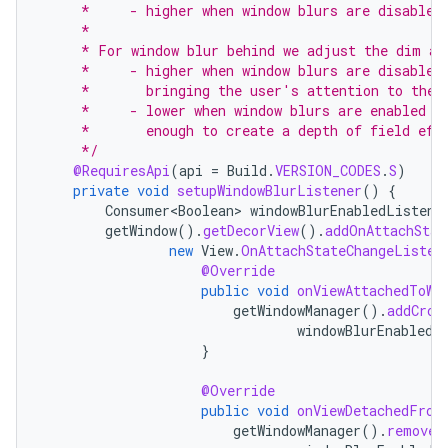
     *     - higher when window blurs are disabled
     *
     * For window blur behind we adjust the dim am
     *     - higher when window blurs are disabled
     *       bringing the user's attention to the 
     *     - lower when window blurs are enabled -
     *       enough to create a depth of field eff
     */
@RequiresApi
(
api
=
Build
.
VERSION_CODES
.
S
)
private
void
setupWindowBlurListener
()
{
Consumer<Boolean>
windowBlurEnabledListene
getWindow
().
getDecorView
().
addOnAttachStat
new
View
.
OnAttachStateChangeListen
@Override
public
void
onViewAttachedToWi
getWindowManager
().
addCros
windowBlurEnabledL
}
@Override
public
void
onViewDetachedFrom
getWindowManager
().
removeC