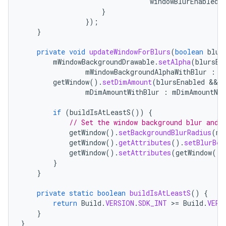
windowBlurEnabledL
}
});
}
private
void
updateWindowForBlurs
(
boolean
blur
mWindowBackgroundDrawable
.
setAlpha
(
blursEn
mWindowBackgroundAlphaWithBlur
:
m
getWindow
().
setDimAmount
(
blursEnabled
 && 
mDimAmountWithBlur
:
mDimAmountNoB
if
(
buildIsAtLeastS
())
{
// Set the window background blur and 
getWindow
().
setBackgroundBlurRadius
(
mB
getWindow
().
getAttributes
().
setBlurBeh
getWindow
().
setAttributes
(
getWindow
().
}
}
private
static
boolean
buildIsAtLeastS
()
{
return
Build
.
VERSION
.
SDK_INT
>
=
Build
.
VERS
}
}