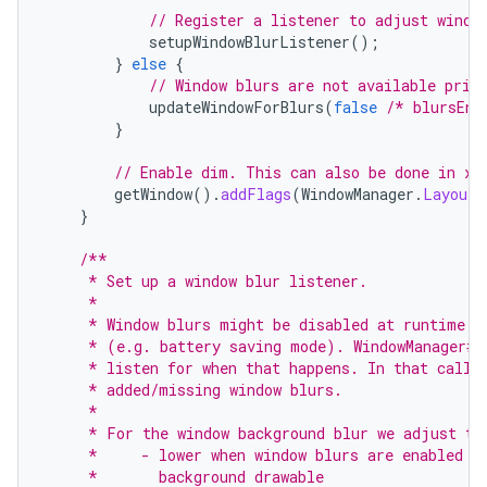
// Register a listener to adjust windo
setupWindowBlurListener
();
}
else
{
// Window blurs are not available prio
updateWindowForBlurs
(
false
/* blursEna
}
// Enable dim. This can also be done in xm
getWindow
().
addFlags
(
WindowManager
.
LayoutP
}
/**
     * Set up a window blur listener.
     *
     * Window blurs might be disabled at runtime i
     * (e.g. battery saving mode). WindowManager#a
     * listen for when that happens. In that callb
     * added/missing window blurs.
     *
     * For the window background blur we adjust th
     *     - lower when window blurs are enabled t
     *       background drawable