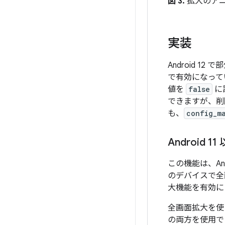
図 3.
拡大のア
実装
Android 
で有効になって
値を
false
に
できますが、削
も、
config_m
Android 
この機能は、And
のデバイスで全画
大機能を有効に
全画面拡大を使
の両方を使用で