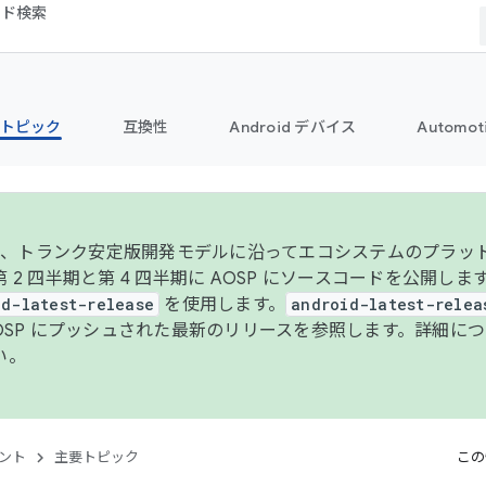
コード検索
トピック
互換性
Android デバイス
Automot
年より、トランク安定版開発モデルに沿ってエコシステムのプラ
 2 四半期と第 4 四半期に AOSP にソースコードを公開しま
id-latest-release
を使用します。
android-latest-relea
AOSP にプッシュされた最新のリリースを参照します。詳細に
い。
ント
主要トピック
この