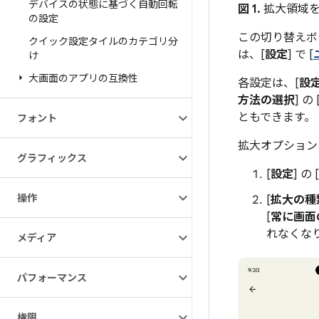
デバイスの状態に基づく自動回転
図 1.
拡大領域を
の設定
この切り替えボ
クイック設定タイルのカテゴリ分
は、[
設定
] で [
け
大画面のアプリの互換性
各設定は、[
設
方法の選択
] の 
ともできます。
フォント
拡大オプション
グラフィックス
[
設定
] の [
操作
[
拡大の種
[
常に画面
れなくな
メディア
パフォーマンス
権限