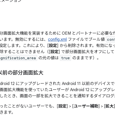
ニメーション
12 で部分画面拡大機能を実装するために OEM とパートナーに必
います。無効にするには、
config.xml
ファイルでブール値
con
設定します。これにより、[
設定
] から削除されます。有効にな
除することはできません（[
設定
] で部分画面拡大をオフにして
agnification_area
の元の値は
true
のままです）。
11 以前の部分画面拡大
roid 12 にアップグレードされた Android 11 以前のデバイスで使
面拡大機能を使っていたユーザーが Android 12 にアップ
したとき、画面の一部を拡大できることを通知するダイアログ
ったことがないユーザーでも、[
設定
] > [
ユーザー補助
] > [
拡大
きます。