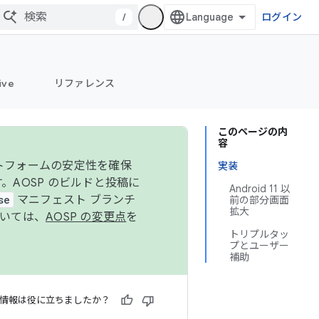
/
ログイン
ive
リファレンス
このページの内
容
ットフォームの安定性を確保
実装
す。AOSP のビルドと投稿に
Android 11 以
se
マニフェスト ブランチ
前の部分画面
拡大
ついては、
AOSP の変更点
を
トリプルタッ
プとユーザー
補助
情報は役に立ちましたか？