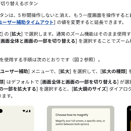
切り替えるボタン
タンは、5 秒間操作しないと消え、もう一度画面を操作すると
ユーザー補助タイムアウト
] の値を変更すると延長できます。
定
] の [
拡大
] で選択します。通常のズーム機能はそのまま使用す
[
画面全体と画面の一部を切り替える
] を選択することでズー
を使用する手順は次のとおりです（図 2 参照）。
ユーザー補助
] メニューで、[
拡大
] を選択して、[
拡大の種類
]
類
] はデフォルトで [
画面全体と画面の一部を切り替える
] が
の一部を拡大する
] を選択すると、[
拡大鏡のサイズ
] ダイア
ります。