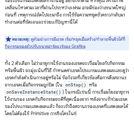
ของโปรแกรมแสดงผลทำงานอยู่ อย่างไรก็ตาม หากคุณ สร้างภาพ
เคลื่อนไหวตามเวลาที่ผ่านไประหว่างเฟรม อาจมีช่องว่างขนาดใหญ่
ก่อนที่ เหตุการณ์ถัดไปจะมาถึง การใช้ข้อความหยุดชั่วคราว/กลับมา
ทำงานต่อที่ชัดเจนจะช่วยแก้ปัญหานี้ได้
หมายเหตุ:
ดูตัวอย่างการมีเธรด เริ่ม/หยุดเมื่อสร้าง/ทำลายพื้นผิวได้ที่
กิจกรรมของตัวปรับขนาดฮาร์ดแวร์ของ Grafika
ทั้ง 2 ตัวเลือก ไม่ว่าอายุการใช้งานของเธรดจะเชื่อมโยงกับกิจกรรม
หรือพื้นผิว จะมุ่งเน้นที่วิธี กำหนดค่าเธรดโปรแกรมแสดงผลและดูว่า
เธรดกำลังดำเนินการอยู่หรือไม่ ข้อกังวลที่เกี่ยวข้องคือการดึงสถานะ
จากเธรดเมื่อกิจกรรมถูกปิด (ใน
onStop()
หรือ
onSaveInstanceState()
) ในกรณีเช่นนี้ การเชื่อมโยงอายุการ
ใช้งานของ เธรดกับกิจกรรมจะดีที่สุดเนื่องจาก หลังจากเข้าร่วมเธรด
ของโปรแกรมแสดงผลแล้ว ก็จะเข้าถึงสถานะของเธรดที่แสดงผลได้
โดยไม่ต้องใช้ Primitive การซิงโครไนซ์