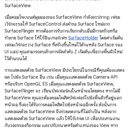
SurfaceView
เมื่อคอมโพเนนต์มุมมองของ SurfaceView กำลังจะปรากฏ เฟรม
เวิร์กจะขอให้ SurfaceControl ส่งคำขอ Surface ใหม่จาก
SurfaceFlinger หากต้องการรับการเรียกกลับเมื่อมีการสร้างหรือ
ทำลาย Surface ให้ใช้อินเทอร์เฟซ
SurfaceHolder
โดยค่าเริ่มต้น
เฟรมเวิร์กจะวาง Surface ที่สร้างขึ้นใหม่ไว้ด้านหลัง Surface ของ
UI แอป คุณสามารถลบล้างการจัดลำดับ Z เริ่มต้นเพื่อวางพื้นผิวใหม่
ไว้ด้านบนได้
การแสดงผลด้วย SurfaceView มีประโยชน์ในกรณีที่คุณต้องแสดง
ผล ไปยัง Surface อื่น เช่น เมื่อคุณแสดงผลด้วย Camera API
หรือบริบท OpenGL ES เมื่อคุณแสดงผลด้วย SurfaceView,
SurfaceFlinger จะ เขียนบัฟเฟอร์ลงในหน้าจอโดยตรง หากไม่มี
SurfaceView คุณจะต้องคอมโพสิตบัฟเฟอร์ไปยังพื้นผิวที่อยู่นอก
หน้าจอ ซึ่งจะได้รับการคอมโพสิตไปยังหน้าจออีกครั้ง ดังนั้นการ
แสดงผลด้วย SurfaceView จึงช่วยลดงานที่ไม่จำเป็น หลังจาก
แสดงผลด้วย SurfaceView แล้ว ให้ใช้เทรด UI เพื่อประสานงาน
กับวงจรของกิจกรรม และปรับขนาดหรือตำแหน่งของ View หาก