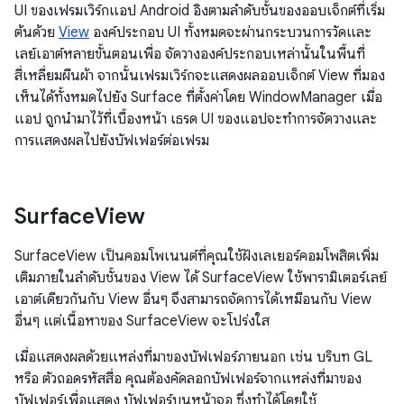
UI ของเฟรมเวิร์กแอป Android อิงตามลำดับชั้นของออบเจ็กต์ที่เริ่ม
ต้นด้วย
View
องค์ประกอบ UI ทั้งหมดจะผ่านกระบวนการวัดและ
เลย์เอาต์หลายขั้นตอนเพื่อ จัดวางองค์ประกอบเหล่านั้นในพื้นที่
สี่เหลี่ยมผืนผ้า จากนั้นเฟรมเวิร์กจะแสดงผลออบเจ็กต์ View ที่มอง
เห็นได้ทั้งหมดไปยัง Surface ที่ตั้งค่าโดย WindowManager เมื่อ
แอป ถูกนำมาไว้ที่เบื้องหน้า เธรด UI ของแอปจะทำการจัดวางและ
การแสดงผลไปยังบัฟเฟอร์ต่อเฟรม
Surface
View
SurfaceView เป็นคอมโพเนนต์ที่คุณใช้ฝังเลเยอร์คอมโพสิตเพิ่ม
เติมภายในลำดับชั้นของ View ได้ SurfaceView ใช้พารามิเตอร์เลย์
เอาต์เดียวกันกับ View อื่นๆ จึงสามารถจัดการได้เหมือนกับ View
อื่นๆ แต่เนื้อหาของ SurfaceView จะโปร่งใส
เมื่อแสดงผลด้วยแหล่งที่มาของบัฟเฟอร์ภายนอก เช่น บริบท GL
หรือ ตัวถอดรหัสสื่อ คุณต้องคัดลอกบัฟเฟอร์จากแหล่งที่มาของ
บัฟเฟอร์เพื่อแสดง บัฟเฟอร์บนหน้าจอ ซึ่งทำได้โดยใช้