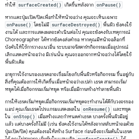
ทำให้
surfaceCreated()
เกิดขึ้นหลังจาก
onPause()
หากแตะปุ่มเปิด/ปิดเพื่อทำให้หน้าจอว่าง คุณจะเห็นเฉพาะ
onPause()
โดยไม่มี
surfaceDestroyed()
พื้นผิว ยังคงใช้
งานได้ และการแสดงผลจะดำเนินต่อไป คุณจะยังคงรับเหตุการณ์
Choreographer ได้หากยังคงส่งคำขอ หากคุณมีหน้าจอล็อกที่
บังคับให้ใช้การวางแนวอื่น ระบบอาจรีสตาร์ทกิจกรรมเมื่ออุปกรณ์
เลิกแสดงหน้าจอว่าง มิเช่นนั้น คุณจะออกจากหน้าจอว่างได้โดยใช้
พื้นผิวเดิม
อายุการใช้งานของเธรดอาจเชื่อมโยงกับพื้นผิวหรือกิจกรรม ขึ้นอยู่กับ
สิ่งที่คุณต้องการให้เกิดขึ้นเมื่อหน้าจอว่างเปล่า เธรด สามารถเริ่ม/
หยุดได้เมื่อกิจกรรมเริ่ม/หยุด หรือเมื่อมีการสร้าง/ทำลายพื้นผิว
การให้เธรดเริ่ม/หยุดเมื่อกิจกรรมเริ่ม/หยุดจะทำงานได้ดีกับวงจรของ
แอป คุณเริ่มเธรดโปรแกรมแสดงผลใน
onResume()
และหยุด
ใน
onStop()
เมื่อสร้างและกำหนดค่าเธรด บางครั้งพื้นผิวมีอยู่
แล้ว แต่บางครั้งก็ไม่มี (เช่น ยังคงใช้งานได้หลังจากสลับหน้าจอด้วย
ปุ่มเปิด/ปิด) คุณต้องรอให้สร้าง Surface ก่อนจึงจะเริ่มต้นในเธรด
surfaceCreate()