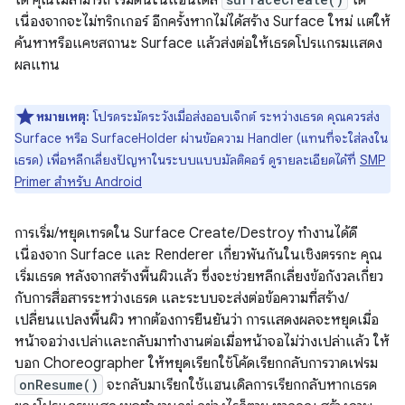
ได้ คุณไม่สามารถ เริ่มต้นในแฮนเดิล
ได้
เนื่องจากจะไม่ทริกเกอร์ อีกครั้งหากไม่ได้สร้าง Surface ใหม่ แต่ให้
ค้นหาหรือแคชสถานะ Surface แล้วส่งต่อให้เธรดโปรแกรมแสดง
ผลแทน
หมายเหตุ:
โปรดระมัดระวังเมื่อส่งออบเจ็กต์ ระหว่างเธรด คุณควรส่ง
Surface หรือ SurfaceHolder ผ่านข้อความ Handler (แทนที่จะใส่ลงใน
เธรด) เพื่อหลีกเลี่ยงปัญหาในระบบแบบมัลติคอร์ ดูรายละเอียดได้ที่
SMP
Primer สำหรับ Android
การเริ่ม/หยุดเทรดใน Surface Create/Destroy ทำงานได้ดี
เนื่องจาก Surface และ Renderer เกี่ยวพันกันในเชิงตรรกะ คุณ
เริ่มเธรด หลังจากสร้างพื้นผิวแล้ว ซึ่งจะช่วยหลีกเลี่ยงข้อกังวลเกี่ยว
กับการสื่อสารระหว่างเธรด และระบบจะส่งต่อข้อความที่สร้าง/
เปลี่ยนแปลงพื้นผิว หากต้องการยืนยันว่า การแสดงผลจะหยุดเมื่อ
หน้าจอว่างเปล่าและกลับมาทำงานต่อเมื่อหน้าจอไม่ว่างเปล่าแล้ว ให้
บอก Choreographer ให้หยุดเรียกใช้โค้ดเรียกกลับการวาดเฟรม
onResume()
จะกลับมาเรียกใช้แฮนเดิลการเรียกกลับหากเธรด