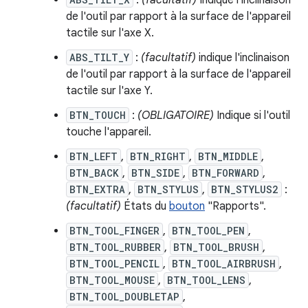
:
(facultatif)
Indique l'inclinaison
de l'outil par rapport à la surface de l'appareil
tactile sur l'axe X.
ABS_TILT_Y
:
(facultatif)
indique l'inclinaison
de l'outil par rapport à la surface de l'appareil
tactile sur l'axe Y.
BTN_TOUCH
:
(OBLIGATOIRE)
Indique si l'outil
touche l'appareil.
BTN_LEFT
,
BTN_RIGHT
,
BTN_MIDDLE
,
BTN_BACK
,
BTN_SIDE
,
BTN_FORWARD
,
BTN_EXTRA
,
BTN_STYLUS
,
BTN_STYLUS2
:
(facultatif)
États du
bouton
"Rapports".
BTN_TOOL_FINGER
,
BTN_TOOL_PEN
,
BTN_TOOL_RUBBER
,
BTN_TOOL_BRUSH
,
BTN_TOOL_PENCIL
,
BTN_TOOL_AIRBRUSH
,
BTN_TOOL_MOUSE
,
BTN_TOOL_LENS
,
BTN_TOOL_DOUBLETAP
,