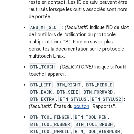
reste en contact. Les ID de suivi peuvent être
réutilisés lorsque les outils associés sont hors
de portée.
ABS_MT_SLOT
:
(facultatif)
Indique l'ID de slot
de l'outil lors de l'utilisation du protocole
multipoint Linux "B". Pour en savoir plus,
consultez la documentation sur le protocole
multitouch Linux.
BTN_TOUCH
:
(OBLIGATOIRE)
Indique si l'outil
touche l'appareil.
BTN_LEFT
,
BTN_RIGHT
,
BTN_MIDDLE
,
BTN_BACK
,
BTN_SIDE
,
BTN_FORWARD
,
BTN_EXTRA
,
BTN_STYLUS
,
BTN_STYLUS2
:
(facultatif)
États du
bouton
"Rapports".
BTN_TOOL_FINGER
,
BTN_TOOL_PEN
,
BTN_TOOL_RUBBER
,
BTN_TOOL_BRUSH
,
BTN_TOOL_PENCIL
,
BTN_TOOL_AIRBRUSH
,