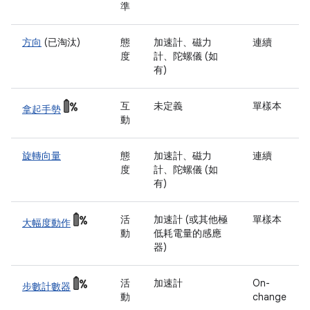
準
方向
(已淘汰)
態
加速計、磁力
連續
度
計、陀螺儀 (如
有)
互
未定義
單樣本
拿起手勢
動
旋轉向量
態
加速計、磁力
連續
度
計、陀螺儀 (如
有)
活
加速計 (或其他極
單樣本
大幅度動作
動
低耗電量的感應
器)
活
加速計
On-
步數計數器
動
change