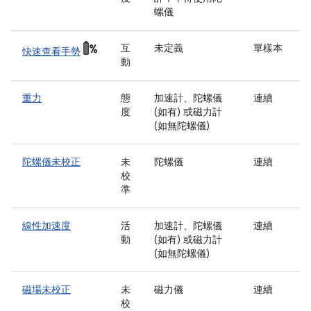
螺儀
互
未定義
單樣本
快速查看手勢
動
重力
態
加速計、陀螺儀
連續
度
(如有) 或磁力計
(如無陀螺儀)
陀螺儀未校正
未
陀螺儀
連續
校
準
線性加速度
活
加速計、陀螺儀
連續
動
(如有) 或磁力計
(如無陀螺儀)
磁場未校正
未
磁力儀
連續
校