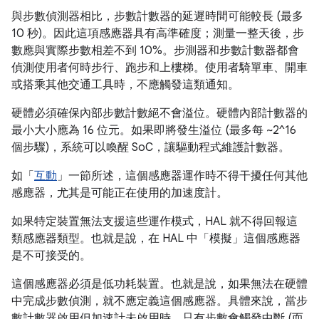
與步數偵測器相比，步數計數器的延遲時間可能較長 (最多
10 秒)。因此這項感應器具有高準確度；測量一整天後，步
數應與實際步數相差不到 10%。步測器和步數計數器都會
偵測使用者何時步行、跑步和上樓梯。使用者騎單車、開車
或搭乘其他交通工具時，不應觸發這類通知。
硬體必須確保內部步數計數絕不會溢位。硬體內部計數器的
最小大小應為 16 位元。如果即將發生溢位 (最多每 ~2^16
個步驟)，系統可以喚醒 SoC，讓驅動程式維護計數器。
如「
互動
」一節所述，這個感應器運作時不得干擾任何其他
感應器，尤其是可能正在使用的加速度計。
如果特定裝置無法支援這些運作模式，HAL 就不得回報這
類感應器類型。也就是說，在 HAL 中「模擬」這個感應器
是不可接受的。
這個感應器必須是低功耗裝置。也就是說，如果無法在硬體
中完成步數偵測，就不應定義這個感應器。具體來說，當步
數計數器啟用但加速計未啟用時，只有步數會觸發中斷 (而