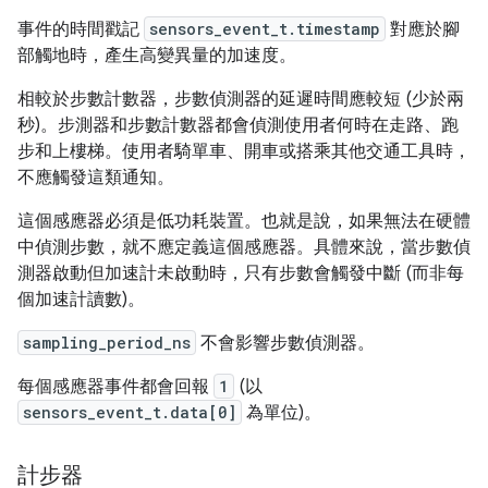
事件的時間戳記
sensors_event_t.timestamp
對應於腳
部觸地時，產生高變異量的加速度。
相較於步數計數器，步數偵測器的延遲時間應較短 (少於兩
秒)。步測器和步數計數器都會偵測使用者何時在走路、跑
步和上樓梯。使用者騎單車、開車或搭乘其他交通工具時，
不應觸發這類通知。
這個感應器必須是低功耗裝置。也就是說，如果無法在硬體
中偵測步數，就不應定義這個感應器。具體來說，當步數偵
測器啟動但加速計未啟動時，只有步數會觸發中斷 (而非每
個加速計讀數)。
sampling_period_ns
不會影響步數偵測器。
每個感應器事件都會回報
1
(以
sensors_event_t.data[0]
為單位)。
計步器