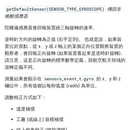
getDefaultSensor(SENSOR_TYPE_GYROSCOPE)
傳回非
喚醒感應器
陀螺儀感應器會回報裝置繞三軸旋轉的速率。
逆時針方向的旋轉為正值 (右手定則)。 也就是說，如果裝
置位於原點，從 x、y 或 z 軸上的某個正向位置觀察裝置的
觀察者，會回報正向旋轉 (如果裝置看起來是逆時針旋轉)。
請注意，這是正向旋轉的標準數學定義，與航空航天領域的
滾轉定義不同。
測量結果會顯示在
sensors_event_t.gyro
的 x、y 和 z
欄位中，所有值都以每秒弧度 (rad/s) 為單位。
讀數校正方式如下：
溫度補償
工廠 (或線上) 規模補償
線上偏差校正 (移除漂移)