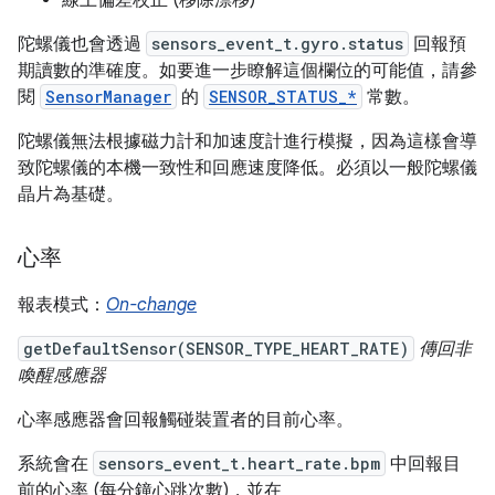
陀螺儀也會透過
sensors_event_t.gyro.status
回報預
期讀數的準確度。如要進一步瞭解這個欄位的可能值，請參
閱
SensorManager
的
SENSOR_STATUS_*
常數。
陀螺儀無法根據磁力計和加速度計進行模擬，因為這樣會導
致陀螺儀的本機一致性和回應速度降低。必須以一般陀螺儀
晶片為基礎。
心率
報表模式：
On-change
getDefaultSensor(SENSOR_TYPE_HEART_RATE)
傳回非
喚醒感應器
心率感應器會回報觸碰裝置者的目前心率。
系統會在
sensors_event_t.heart_rate.bpm
中回報目
前的心率 (每分鐘心跳次數)，並在