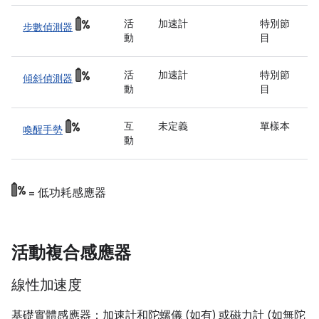
活
加速計
特別節
步數偵測器
動
目
活
加速計
特別節
傾斜偵測器
動
目
互
未定義
單樣本
喚醒手勢
動
= 低功耗感應器
活動複合感應器
線性加速度
基礎實體感應器：加速計和陀螺儀 (如有) 或磁力計 (如無陀