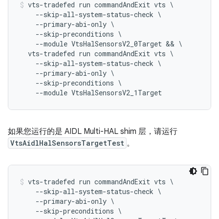
vts-tradefed run commandAndExit vts \

    --skip-all-system-status-check \

    --primary-abi-only \

    --skip-preconditions \

    --module VtsHalSensorsV2_0Target && \

  vts-tradefed run commandAndExit vts \

    --skip-all-system-status-check \

    --primary-abi-only \

    --skip-preconditions \

如果您运行的是 AIDL Multi-HAL shim 层，请运行
VtsAidlHalSensorsTargetTest
。
vts-tradefed run commandAndExit vts \

    --skip-all-system-status-check \

    --primary-abi-only \

    --skip-preconditions \
