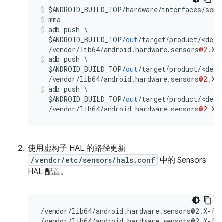
$ANDROID_BUILD_TOP
/
hardware
/
interfaces
/
sens
mma
adb
push
$ANDROID_BUILD_TOP
/
out
/
target
/
product
/
<
devi
/
vendor
/
lib64
/
android
.
hardware
.
sensors
@2.
X
-
adb
push
$ANDROID_BUILD_TOP
/
out
/
target
/
product
/
<
devi
/
vendor
/
lib64
/
android
.
hardware
.
sensors
@2.
X
-
adb
push
$ANDROID_BUILD_TOP
/
out
/
target
/
product
/
<
devi
/
vendor
/
lib64
/
android
.
hardware
.
sensors
@2.
X
-
使用虚构子 HAL 的路径更新
/vendor/etc/sensors/hals.conf
中的 Sensors
HAL 配置。
/vendor/lib64/android.hardware.sensors@2.X-fak
/vendor/lib64/android.hardware.sensors@2.X-fak