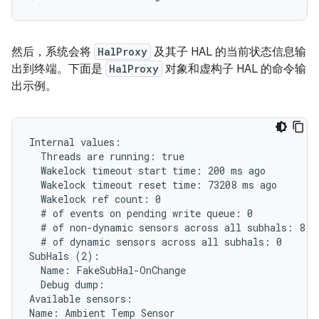
然后，系统会将
HalProxy
及其子 HAL 的当前状态信息输
出到终端。下面是
HalProxy
对象和虚构子 HAL 的命令输
出示例。
Internal values:

  Threads are running: true

  Wakelock timeout start time: 200 ms ago

  Wakelock timeout reset time: 73208 ms ago

  Wakelock ref count: 0

  # of events on pending write queue: 0

  # of non-dynamic sensors across all subhals: 8

  # of dynamic sensors across all subhals: 0

SubHals (2):

  Name: FakeSubHal-OnChange

  Debug dump:

Available sensors:

Name: Ambient Temp Sensor
