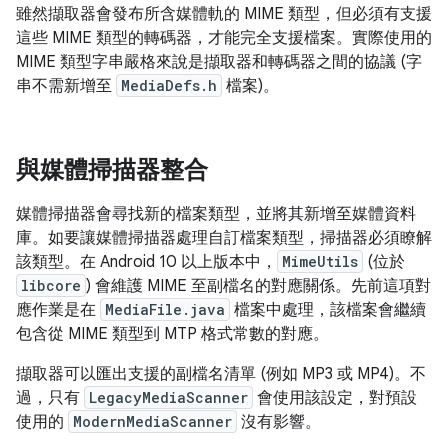
雖然擷取器會發布所含媒體軌的 MIME 類型，但必須有支援
這些 MIME 類型的轉碼器，才能完全支援檔案。實際使用的
MIME 類型字串嚴格來說是擷取器和轉碼器之間的協議 (字
串不需新增至
MediaDefs.h
檔案)。
與媒體掃描器整合
媒體掃描器會尋找新的檔案類型，並將其新增至媒體資料
庫。如要讓媒體掃描器處理自訂檔案類型，掃描器必須瞭解
該類型。在 Android 10 以上版本中，
MimeUtils
(位於
libcore
) 會維護 MIME 至副檔名的對應關係。先前這項對
應作業是在
MediaFile.java
檔案中處理，該檔案會繼續
包含從 MIME 類型到 MTP 格式常數的對應。
擷取器可以匯出支援的副檔名清單 (例如 MP3 或 MP4)。不
過，只有
LegacyMediaScanner
會使用該設定，對預設
使用的
ModernMediaScanner
沒有影響。