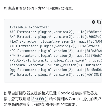
您應該會看到類似下方的可用擷取器清單。
Available extractors:

AAC Extractor: plugin\_version(2), uuid(4fd80eae03
AMR Extractor: plugin\_version(2), uuid(c86639c92f
FLAC Extractor: plugin\_version(2), uuid(1364b048c
MIDI Extractor: plugin\_version(2), uuid(ef6cca0af
MP3 Extractor: plugin\_version(2), uuid(812a3f6cc8
MP4 Extractor: plugin\_version(2), uuid(27575c6744
MPEG2-PS/TS Extractor: plugin\_version(1), uuid(3d
Matroska Extractor: plugin\_version(2), uuid(abbed
Ogg Extractor: plugin\_version(2), uuid(8cc5cd06f7
如果自訂擷取器支援的格式已受 Google 提供的擷取器支
援，您可以透過
Sniff()
函式傳回比 Google 提供的擷取
器更高的信賴度，強制架構使用您的擷取器。