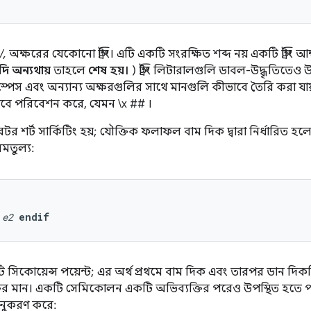
/,
অক্ষরের যেকোনো স্ট্রিং। এটি একটি সংরক্ষিত শব্দ নয় একটি স্ট্রিং 
দি অন্যথায়
তাহলে
শেষ হয়।
) স্ট্রিং লিটারালগুলি ডাবল-উদ্ধৃতিতে
পেস এবং অন্যান্য অক্ষরগুলির সাথে মানগুলি কীভাবে তৈরি করা যায়। \n, 
সাবে পরিবেশন করে, যেমন \x
##
।
র শর্ট সার্কিটিং হয়; যৌক্তিক ফলাফল বাম দিক দ্বারা নির্ধারিত হলে
মতুল্য:
e2
endif
সিকোয়েন্স পয়েন্ট; এর অর্থ প্রথমে বাম দিক এবং তারপর ডান দিকট
ির মান। একটি সেমিকোলন একটি অভিব্যক্তির পরেও উপস্থিত হতে পারে
নুকরণ করে: