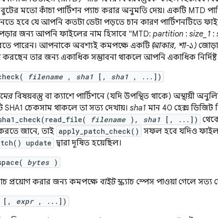
া বুটের মতো কাঁচা পার্টিশন প্যাচ করার অনুমতি দেয়। একটি MTD পা
নতে হবে যে আপনি কতটা ডেটা পড়তে চান কারণ পার্টিশনটিতে ফাইলে
ি পড়ার জন্য আপনি ফাইলের নাম হিসাবে "MTD:
partition
:
size_1
:
করতে পারেন। আপনাকে অবশ্যই কমপক্ষে একটি
(আকার, শা-১)
জোড়া 
 করছেন তার জন্য একাধিক সম্ভাবনা থাকলে আপনি একাধিক নির্দিষ্
_check(
filename
,
sha1
[,
sha1
, ...])
ামের
বিষয়বস্তু বা ক্যাশে পার্টিশনে (যদি উপস্থিত থাকে) অস্থায়ী অনুলি
 SHA1 চেকসাম থাকলে তা সত্য দেখায়।
sha1
মান 40 হেক্স ডিজিট হি
sha1_check(read_file(
filename
),
sha1
[, ...])
থেকে
করতে জানে, তাই
apply_patch_check()
সফল হবে যদিও ফাইলটি 
atch() update
দ্বারা দূষিত হয়েছিল।
_space(
bytes
)
যাচ প্রয়োগ করার জন্য কমপক্ষে
বাইট
স্ক্র্যাচ স্পেস পাওয়া গেলে সত্য 
[,
expr
, ...])