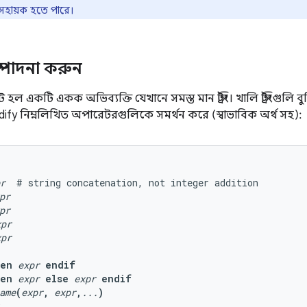
 সহায়ক হতে পারে।
সম্পাদনা করুন
্ট হল একটি একক অভিব্যক্তি যেখানে সমস্ত মান স্ট্রিং। খালি স্ট্রিংগুলি বু
dify নিম্নলিখিত অপারেটরগুলিকে সমর্থন করে (স্বাভাবিক অর্থ সহ):
r
  # string concatenation, not integer addition

pr
pr
xpr
xpr
hen
expr
endif
hen
expr
else
expr
endif
ame
(
expr
,
expr
,
...
)