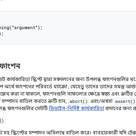
hing("argument");

);
িত ফাংশন
কার্যকারিতা স্ক্রিপ্ট দ্বারা সঞ্চালনের জন্য উপলব্ধ ফাংশনগুলির 
প অর্থে
ফাংশনের
পরিবর্তে
ম্যাক্রো
, যেহেতু তাদের তাদের সমস্ত আর্গু
ল্লেখ করা না থাকলে, ফাংশনগুলি সাফল্যের ক্ষেত্রে
সত্য
এবং ত্রুটির ক
ার্য সম্পাদন বাতিল করতে ত্রুটি চান,
abort()
এবং/অথবা
assert()
্ধ ফাংশনগুলির সেটটি
ডিভাইস-নির্দিষ্ট কার্যকারিতা
প্রদানের জন্য 
)
তা
সহ স্ক্রিপ্টের সম্পাদন অবিলম্বে বাতিল করে। ব্যবহারকারী যদি টেক