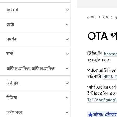
সংযোগ
AOSP
ডক্স
ম
ডেটা
OTA প
প্রদর্শন
সিস্টেমটি
boota
ফন্ট
ব্যবহার করে।
গ্রাফিক্স
,
গ্রাফিক্স
,
গ্রাফিক্স
,
গ্রাফিক্স
প্যাকেজটি নিজে
বাইনারি
META-
মিথস্ক্রিয়া
আপডেটারে বেশ কিছ
ইন্টারপ্রেটার র
মিডিয়া
INF/com/googl
কর্মক্ষমতা
দ্রষ্টব্য:
এডিফাই 