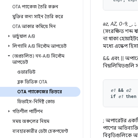
OTA প্যাকেজ তৈরি করুন
মুক্তির জন্য সাইন তৈরি করে
az, AZ, 0-9, _, :, 
OTA আকার কমিয়ে দিন
(সংরক্ষিত শব্দ
য
ভার্চুয়াল A
/
B
না থাকা হোয়াইটস্
মধ্যে এস্কেপ হি
লিগ্যাসি A
/
B সিস্টেম আপডেট
(অপ্রচলিত) নন-A
/
B সিস্টেম
&& এবং || অপারেট
আপডেট
নিম্নলিখিতগুলি স
ওভারভিউ
ব্লক ভিত্তিক OTA
e1
&&
e2
OTA প্যাকেজের ভিতরে
if
e1
then
ডিভাইস-নির্দিষ্ট কোড
গতিশীল পার্টিশন
; অপারেটর একটি 
সময় অঞ্চলের নিয়ম
পাশের অভিব্যক্ত
ব্যবহারকারীর ডেটা চেকপয়েন্ট
বিবৃতিগুলিকে অ