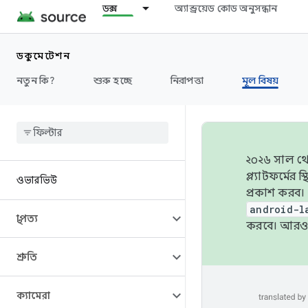
ডক্স
অ্যান্ড্রয়েড কোড অনুসন্ধান
ডকুমেন্টেশন
নতুন কি?
শুরু হচ্ছে
নিরাপত্তা
মূল বিষয়
২০২৬ সাল থেক
প্ল্যাটফর্মে
ওভারভিউ
প্রকাশ করব।
android-l
স্থাপত্য
করবে। আরও 
শ্রুতি
ক্যামেরা