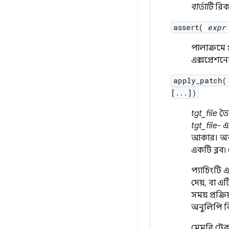
বার্তাটি
রিকভ
assert(
expr
পালাক্রমে 
এক্সপ্রেশন
apply_patch
[...])
tgt_file
তৈ
tgt_file-
এর
আকার। অবশি
একটি ব্লব৷
প্যাচিংটি 
দেয়, বা এট
সময় প্রক্র
অনুলিপি ব
মেমরি টেক