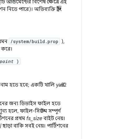
 আর্গুমেন্টের বিশেষ ক্ষেত্রে এই
িতে পারে)। অভিব্যক্তি স্ট্রিং
যেমন
/system/build.prop
),
ান করে।
point
)
 নাম হতে হবে; একটি খালি yaffs2
িশনের জন্য ডিভাইস ফাইল হতে
ূন্য হলে, ফাইল-সিস্টেম সম্পূর্ণ
টিশনের প্রথম
fs_size
বাইট নেয়।
|
ছাড়া বাকি সবই নেয়। পার্টিশনের