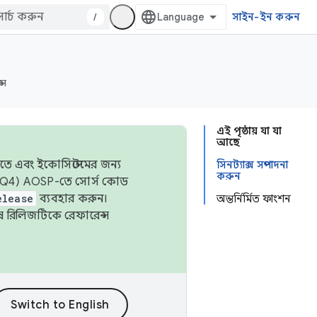
/
সাইন-ইন করুন
্স
এই পৃষ্ঠায় যা যা
আছে
তে এবং ইকোসিস্টেমের জন্য
সিনট্যাক্স সম্পাদনা
করুন
 এবং Q4) AOSP-তে সোর্স কোড
elease
ব্যবহার করুন।
অন্তর্নির্মিত ফাংশন
শেষ রিলিজটিকে রেফারেন্স