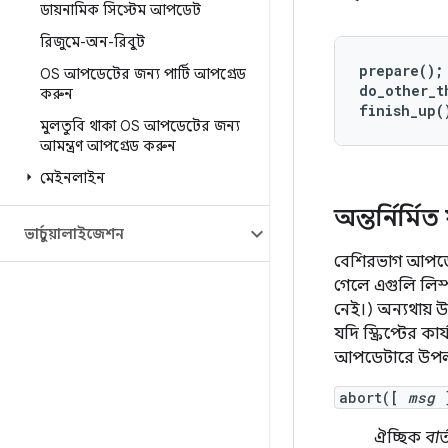
ডায়নামিক সিস্টেম আপডেট
রিজুমে-অন-রিবুট
prepare();

OS আপডেটের জন্য পার্টি আপগ্রেড
do_other_t
করুন
finish_up(
মুলতুবি থাকা OS আপডেটের জন্য
আমন্ত্রণ আপগ্রেড করুন
মেইনলাইন
অন্তর্নির্ম
ভার্চুয়ালাইজেশন
বেশিরভাগ আপডেট 
গেলে এগুলি লিস্
নেই।) অন্যথায় উ
যদি স্ক্রিপ্টের ক
আপডেটারে উপলব
abort([
msg
]
ঐচ্ছিক
বার্