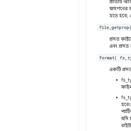
প্রতিটি অভ
ফাংশনের জন
হতে হবে; 
file_getpro
প্রদত্ত
ফাইল
এবং প্রদত্ত
format(
fs_t
একটি প্রদত্
fs_t
ফাইল
fs_t
হবে।
পার্
যদি
বাইট