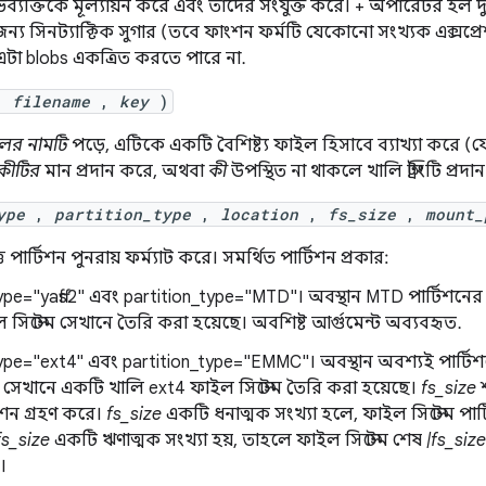
িব্যক্তিকে মূল্যায়ন করে এবং তাদের সংযুক্ত করে। + অপারেটর হল দুটি
্য সিনট্যাক্টিক সুগার (তবে ফাংশন ফর্মটি যেকোনো সংখ্যক এক্সপ্রেশন ন
এটা blobs একত্রিত করতে পারে না.
p(
filename
,
key
)
ের নামটি
পড়ে, এটিকে একটি বৈশিষ্ট্য ফাইল হিসাবে ব্যাখ্যা করে (
কীটির
মান প্রদান করে, অথবা
কী
উপস্থিত না থাকলে খালি স্ট্রিংটি প্রদ
ype
,
partition_type
,
location
,
fs_size
,
mount_
ত পার্টিশন পুনরায় ফর্ম্যাট করে। সমর্থিত পার্টিশন প্রকার:
ype="yaffs2" এবং partition_type="MTD"। অবস্থান MTD পার্টিশনের
 সিস্টেম সেখানে তৈরি করা হয়েছে। অবশিষ্ট আর্গুমেন্ট অব্যবহৃত.
ype="ext4" এবং partition_type="EMMC"। অবস্থান অবশ্যই পার্ট
 সেখানে একটি খালি ext4 ফাইল সিস্টেম তৈরি করা হয়েছে।
fs_size
শ
টিশন গ্রহণ করে।
fs_size
একটি ধনাত্মক সংখ্যা হলে, ফাইল সিস্টেম পার্
fs_size
একটি ঋণাত্মক সংখ্যা হয়, তাহলে ফাইল সিস্টেম শেষ
|fs_size
।