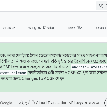
সামঞ্জস্য
অ্যান্ড্রয়েড ডিভাইস
স্বয়ংচালিত
রেফারেন
ে, আমাদের ট্রাঙ্ক স্টেবল ডেভেলপমেন্ট মডেলের সাথে সামঞ্জস্য রাখ
র স্থিতিশীলতা নিশ্চিত করতে, আমরা প্রতি দুই ও চার ত্রৈমাসিকে (Q2
 AOSP বিল্ড করতে এবং এতে অবদান রাখতে,
android-latest-r
atest-release
ম্যানিফেস্ট ব্রাঞ্চটি সর্বদা AOSP-তে পুশ করা সর্ব
তথ্যের জন্য,
Changes to AOSP
দেখুন।
এই পৃষ্ঠাটি
Cloud Translation API
অনুবাদ করেছে।