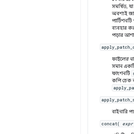
সমর্থিত, য
অবশ্যই জা
পার্টিশনট
ব্যবহার 
পড়ার আশা
apply_patch
ফাইলের ন
সমান একটি
ফাংশনটি
কপি চেক 
apply_p
apply_patch
বাইনারি প্
concat(
expr