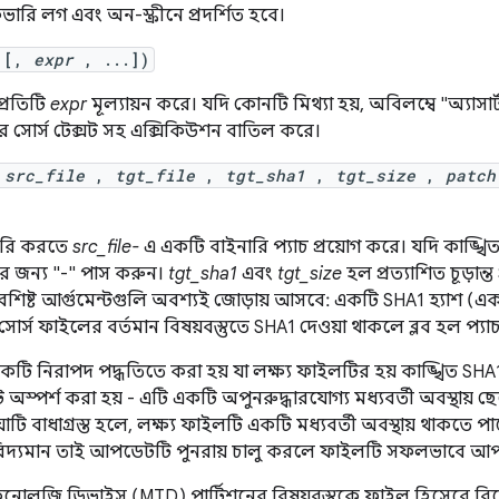
ারি লগ এবং অন-স্ক্রীনে প্রদর্শিত হবে।
[,
expr
, ...])
প্রতিটি
expr
মূল্যায়ন করে। যদি কোনটি মিথ্যা হয়, অবিলম্বে "অ্যাসা
ের সোর্স টেক্সট সহ এক্সিকিউশন বাতিল করে।
(
src_file
,
tgt_file
,
tgt_sha1
,
tgt_size
,
patch
রি করতে
src_file-
এ একটি বাইনারি প্যাচ প্রয়োগ করে। যদি কাঙ্খি
 জন্য "-" পাস করুন।
tgt_sha1
এবং
tgt_size
হল প্রত্যাশিত চূড়ান
ষ্ট আর্গুমেন্টগুলি অবশ্যই জোড়ায় আসবে: একটি SHA1 হ্যাশ (একটি 
 সোর্স ফাইলের বর্তমান বিষয়বস্তুতে SHA1 দেওয়া থাকলে ব্লব হল প্যাচ
একটি নিরাপদ পদ্ধতিতে করা হয় যা লক্ষ্য ফাইলটির হয় কাঙ্খিত SHA1
ি অস্পর্শ করা হয় - এটি একটি অপুনরুদ্ধারযোগ্য মধ্যবর্তী অবস্থায় ছে
িয়াটি বাধাগ্রস্ত হলে, লক্ষ্য ফাইলটি একটি মধ্যবর্তী অবস্থায় থাকতে প
িদ্যমান তাই আপডেটটি পুনরায় চালু করলে ফাইলটি সফলভাবে আপ
নোলজি ডিভাইস (MTD) পার্টিশনের বিষয়বস্তুকে ফাইল হিসেবে বিবে