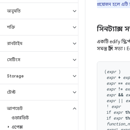
প্রয়োজন হলে এটি
অনুমতি
শক্তি
সিনট্যাক্স 
একটি edify স্ক্রিপ
রানটাইম
সমস্ত স্ট্রিং
সত্য
। E
সেটিংস
(
expr
 )

Storage
expr
+
exp
expr
==
ex
expr
!=
ex
টেস্ট
expr
&&
e
expr
||
e
 ! 
expr
আপডেট
 if 
expr
t
ওভারভিউ
 if 
expr
t
function_n
এপেক্স
expr
;
expr