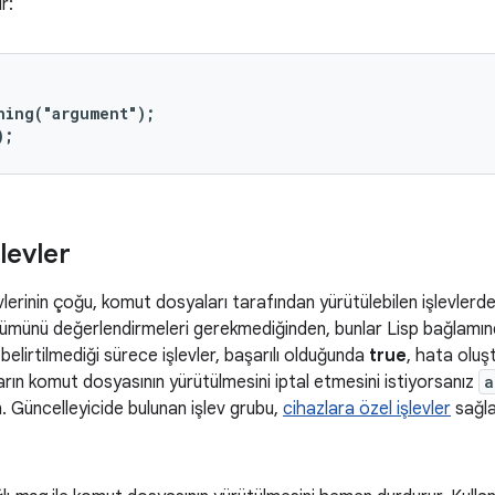
r:
hing("argument");

);
şlevler
lerinin çoğu, komut dosyaları tarafından yürütülebilen işlevlerd
 tümünü değerlendirmeleri gerekmediğinden, bunlar Lisp bağlamı
si belirtilmediği sürece işlevler, başarılı olduğunda
true
, hata olu
rın komut dosyasının yürütülmesini iptal etmesini istiyorsanız
a
nın. Güncelleyicide bulunan işlev grubu,
cihazlara özel işlevler
sağlam