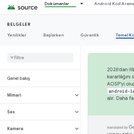
Dokümanlar
Android Kod Arama
BELGELER
Yenilikler
Başlarken
Güvenlik
Temel Ko
2026'dan iti
kararlılığı
Genel bakış
AOSP'yi olu
android-l
Mimari
alır. Daha fa
Ses
Kamera