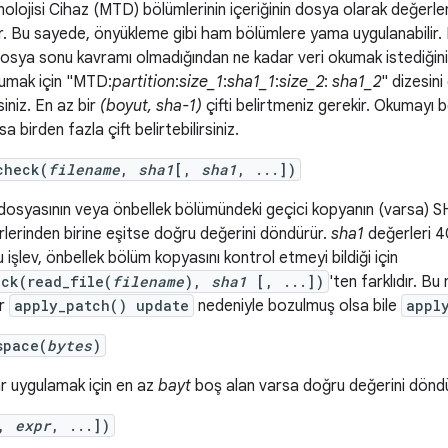
nolojisi Cihaz (MTD) bölümlerinin içeriğinin dosya olarak değerlend
r. Bu sayede, önyükleme gibi ham bölümlere yama uygulanabilir
sya sonu kavramı olmadığından ne kadar veri okumak istediğinizi 
umak için "MTD:
partition
:
size_1
:
sha1_1
:
size_2
:
sha1_2
" dizesin
rsiniz. En az bir
(boyut, sha-1)
çifti belirtmeniz gerekir. Okumayı b
sa birden fazla çift belirtebilirsiniz.
check(
filename
,
sha1
[,
sha1
, ...])
dosyasının veya önbellek bölümündeki geçici kopyanın (varsa) SH
lerinden birine eşitse doğru değerini döndürür.
sha1
değerleri 4
 Bu işlev, önbellek bölüm kopyasını kontrol etmeyi bildiği için
ck(read_file(
filename
),
sha1
[, ...])
'ten farklıdır. B
ir
apply_patch() update
nedeniyle bozulmuş olsa bile
appl
space(
bytes
)
lar uygulamak için en az
bayt
boş alan varsa doğru değerini döndü
[,
expr
, ...])