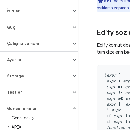
Not:
edify kom
ayıklama yapmanız
İzinler
Güç
Edify söz 
Çalışma zamanı
Edify komut dosy
tüm dizelerin ba
Ayarlar
(
expr
 )

Storage
expr
+
exp
expr
==
ex
Testler
expr
!=
ex
expr
&&
e
expr
||
e
Güncellemeler
 ! 
expr
 if 
expr
t
Genel bakış
 if 
expr
t
APEX
function_n