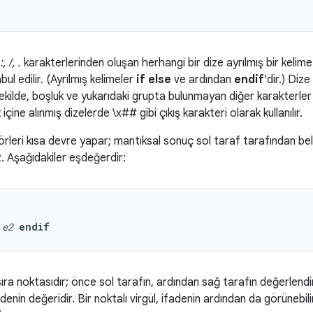
, /, .
karakterlerinden oluşan herhangi bir dize ayrılmış bir keli
bul edilir. (Ayrılmış kelimeler
if else
ve ardından
endif
'dir.) Dize
şekilde, boşluk ve yukarıdaki grupta bulunmayan diğer karakterler 
ak içine alınmış dizelerde \x
##
gibi çıkış karakteri olarak kullanılır.
rleri kısa devre yapar; mantıksal sonuç sol taraf tarafından bel
. Aşağıdakiler eşdeğerdir:
e2
endif
sıra noktasıdır; önce sol tarafın, ardından sağ tarafın değerlendir
denin değeridir. Bir noktalı virgül, ifadenin ardından da görünebil