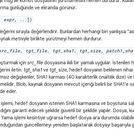
lı
msg
ile komut dosyasının yürütülmesini hemen durdurur. Kulla
arma günlüğünde ve ekranda görünür.
,
expr
, ...])
eğerini sırayla değerlendirir. Bunlardan herhangi biri yanlışsa "a
aynak metniyle birlikte yürütmeyi hemen durdurur.
src_file
,
tgt_file
,
tgt_sha1
,
tgt_size
,
patch1_sha
şturmak için
src_file
dosyasına ikili bir yamalı uygular. İstenile
erini iletin.
tgt_sha1
ve
tgt_size
, hedef dosyanın beklenen niha
msız değişkenler, SHA1 karması (40 karakterlik onaltılık dize) ve 
lmelidir. Blob, kaynak dosyanın mevcut içeriği belirli bir SHA1'e
de eder.
işlemi, hedef dosyanın istenen SHA1 karmasına ve boyutuna sa
ığını garanti edecek şekilde güvenli bir şekilde yapılır. Dosya, 
. Yama işlemi kesintiye uğrarsa hedef dosya ara durumda olabili
nduğundan güncellemeyi yeniden başlatarak dosyayı başarıyla gün