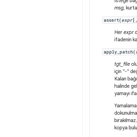
İsteğe bağ
msg
, kurt
assert(
expr
[
Her
expr
d
ifadenin k
apply_patch(
tgt_file
olu
için "-" değ
Kalan bağı
halinde ge
yamayı ifa
Yamalama 
dokunulmad
bırakılmaz
kopya bulu