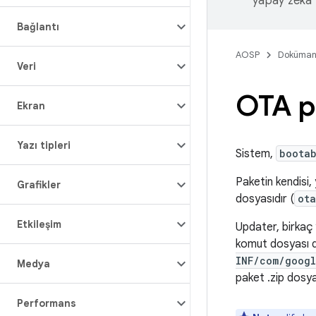
yapay zeka t
Bağlantı
AOSP
Doküman
Veri
OTA pa
Ekran
Yazı tipleri
Sistem,
boota
Paketin kendisi, y
Grafikler
dosyasıdır (
ota
Etkileşim
Updater, birkaç y
komut dosyası di
INF/com/googl
Medya
paket .zip dosyas
Performans