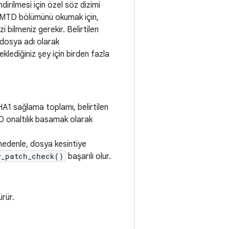
irilmesi için özel söz dizimi
. MTD bölümünü okumak için,
bilmeniz gerekir. Belirtilen
i dosya adı olarak
eklediğiniz şey için birden fazla
A1 sağlama toplamı, belirtilen
0 onaltılık basamak olarak
u nedenle, dosya kesintiye
y_patch_check()
başarılı olur.
rür.