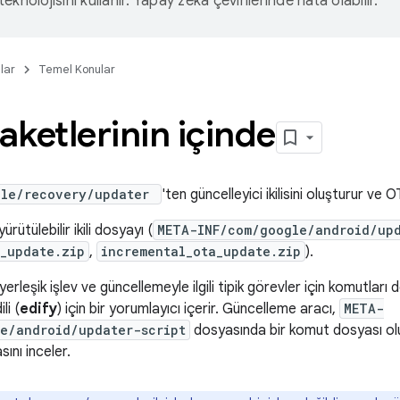
eknolojisini kullanır. Yapay zeka çevirilerinde hata olabilir.
lar
Temel Konular
ketlerinin içinde
ble/recovery/updater
'ten güncelleyici ikilisini oluşturur ve 
ürütülebilir ikili dosyayı (
META-INF/com/google/android/up
_update.zip
,
incremental_ota_update.zip
).
erleşik işlev ve güncellemeyle ilgili tipik görevler için komutları d
li (
edify
) için bir yorumlayıcı içerir. Güncelleme aracı,
META-
e/android/updater-script
dosyasında bir komut dosyası olup
ını inceler.