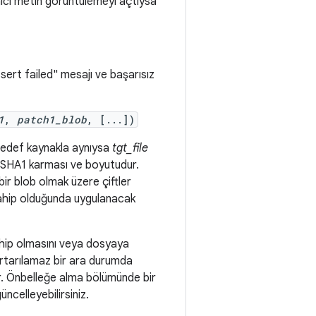
nıcı metin görüntülemeyi açtıysa
ssert failed" mesajı ve başarısız
1
,
patch1_blob
, [...])
n hedef kaynakla aynıysa
tgt_file
i SHA1 karması ve boyutudur.
bir blob olmak üzere çiftler
 sahip olduğunda uygulanacak
hip olmasını veya dosyaya
kurtarılamaz bir ara durumda
r. Önbelleğe alma bölümünde bir
celleyebilirsiniz.