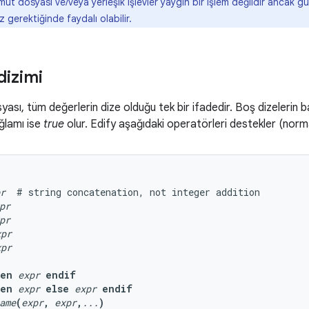
ut dosyası ve/veya yerleşik işlevler yaygın bir işlem değildir ancak
 gerektiğinde faydalı olabilir.
dizimi
ası, tüm değerlerin dize olduğu tek bir ifadedir. Boş dizelerin 
ğlamı ise
true
olur. Edify aşağıdaki operatörleri destekler (norma
r
  # string concatenation, not integer addition

pr
pr
xpr
xpr
hen
expr
endif
hen
expr
else
expr
endif
ame
(
expr
,
expr
,
...
)