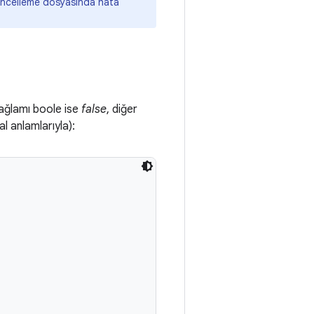
 güncelleme dosyasında hata
bağlamı boole ise
false
, diğer
l anlamlarıyla):