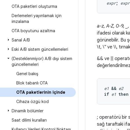
expr
;
expr
OTA paketleri oluşturma
Derlemeleri yayınlamak için
imzalama
a-z, A-Z, 0-9, _, :
OTA boyutunu azaltma
ifadesi olarak ka
görünebilir. Bu 
Sanal A
/
B
\t, \" ve \\, tırn
Eski A
/
B sistem güncellemeleri
&& ve || operatö
(Desteklenmiyor) A
/
B dışı sistem
güncellemeleri
değerlendirilmez
Genel bakış
Blok tabanlı OTA
e1
&&
e2
OTA paketlerinin içinde
if
e1
then
Cihaza özgü kod
Dinamik bölümler
; operatörü bir 
Saat dilimi kuralları
sağ taraftaki ifa
Kullanıcı Verileri Kontrol Noktası