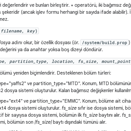
 değerlendirir ve bunları birleştirir. + operatörü, iki bağımsız d
s şekeridir (ancak işlev formu herhangi bir sayıda ifade alabilir). İ
emez.
(
filename
,
key
)
osya adını
okur, bir özellik dosyası (ör.
/system/build.prop
)
değerini ya da
anahtar
yoksa boş dizeyi döndürür.
pe
,
partition_type
,
location
,
fs_size
,
mount_point
 bölümü yeniden biçimlendirir. Desteklenen bölüm türleri:
ype="yaffs2" ve partition_type="MTD". Konum, MTD bölümünün a
s2 dosya sistemi oluşturulur. Kalan bağımsız değişkenler kullanıl
ype="ext4" ve partition_type="EMMC". Konum, bölüme ait cihaz
ext4 dosya sistemi oluşturulur.
fs_size
sıfır ise dosya sistemi, b
tif bir sayıysa dosya sistemi, bölümün ilk
fs_size
baytını alır.
fs_s
emi, bölümün son
|fs_size|
baytı dışındaki tümünü alır.