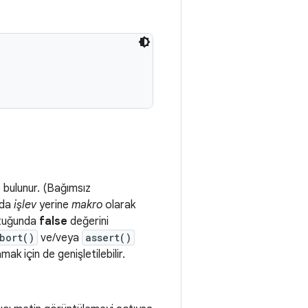
e bulunur. (Bağımsız
nda
işlev
yerine
makro
olarak
ştuğunda
false
değerini
bort()
ve/veya
assert()
ak için de genişletilebilir.