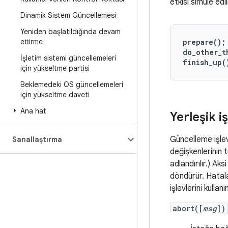
etkisi simüle edili
Dinamik Sistem Güncellemesi
Yeniden başlatıldığında devam
ettirme
prepare();

do_other_t
İşletim sistemi güncellemeleri
finish_up(
için yükseltme partisi
Beklemedeki OS güncellemeleri
için yükseltme daveti
Ana hat
Yerleşik i
Güncelleme işlev
Sanallaştırma
değişkenlerinin
adlandırılır.) Ak
döndürür. Hatala
işlevlerini kulla
abort([
msg
])