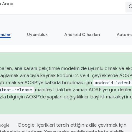
 Aracı
nular
Uyumluluk
Android Cihazları
Automo
baren, ana kararlı geliştirme modelimizle uyumlu olmak ve ek
nı sağlamak amacıyla kaynak kodunu 2. ve 4. çeyreklerde AOSP
şturmak ve AOSP'ye katkıda bulunmak için
android-latest
atest-release
manifest dalı her zaman AOSP'ye gönderile
zla bilgi için
AOSP'de yapılan değişiklikler
başlıklı makaleyi inc
Google, içerikleri tercih ettiğiniz dile çevirmek için