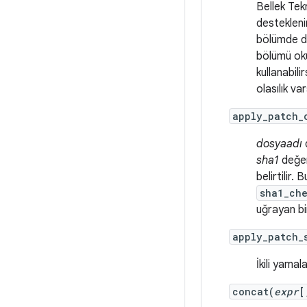
Bellek Tek
destekleni
bölümde do
bölümü ok
kullanabili
olasılık var
apply_patch_
dosyaadı
sha1
değer
belirtilir.
sha1_che
uğrayan b
apply_patch_
İkili yama
concat(
expr