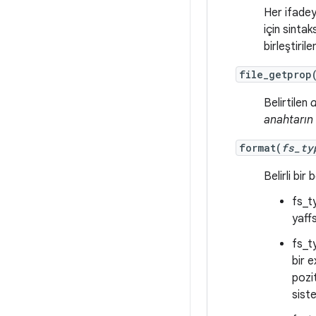
Her ifadeyi
için sintak
birleştiril
file_getprop
Belirtilen
d
anahtarın
format(
fs_ty
Belirli bir
fs_t
yaff
fs_t
bir 
pozi
sist