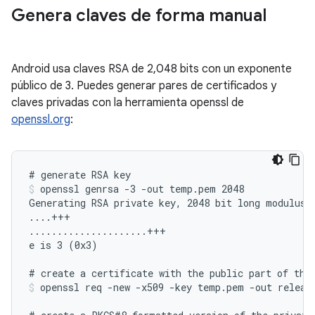
Genera claves de forma manual
Android usa claves RSA de 2,048 bits con un exponente
público de 3. Puedes generar pares de certificados y
claves privadas con la herramienta openssl de
openssl.org
:
openssl genrsa -3 -out temp.pem 2048
Generating RSA private key, 2048 bit long modulus

....+++

.....................+++

e is 3 (0x3)

openssl req -new -x509 -key temp.pem -out releas