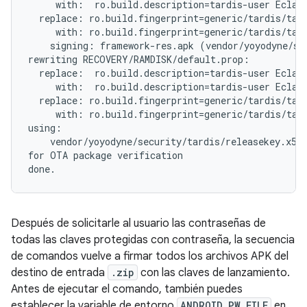
     with:  ro.build.description=tardis-user Eclair
  replace: ro.build.fingerprint=generic/tardis/tard
     with: ro.build.fingerprint=generic/tardis/tard
    signing: framework-res.apk (vendor/yoyodyne/sec
rewriting RECOVERY/RAMDISK/default.prop:

  replace:  ro.build.description=tardis-user Eclair
     with:  ro.build.description=tardis-user Eclair
  replace: ro.build.fingerprint=generic/tardis/tard
     with: ro.build.fingerprint=generic/tardis/tard
using:

    vendor/yoyodyne/security/tardis/releasekey.x509
for OTA package verification

Después de solicitarle al usuario las contraseñas de
todas las claves protegidas con contraseña, la secuencia
de comandos vuelve a firmar todos los archivos APK del
destino de entrada
.zip
con las claves de lanzamiento.
Antes de ejecutar el comando, también puedes
establecer la variable de entorno
ANDROID_PW_FILE
en