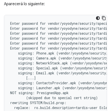
Aparecerá lo siguiente:
Enter password for vendor/yoyodyne/security/special
Enter password for vendor/yoyodyne/security/tardis/
Enter password for vendor/yoyodyne/security/tardis/
Enter password for vendor/yoyodyne/security/tardis/
Enter password for vendor/yoyodyne/security/tardis/
Enter password for vendor/yoyodyne/security/tardis/
    signing: Phone.apk (vendor/yoyodyne/security/ta
    signing: Camera.apk (vendor/yoyodyne/security/t
    signing: NetworkStack.apk (vendor/yoyodyne/secu
    signing: Special.apk (vendor/yoyodyne/security/
    signing: Email.apk (vendor/yoyodyne/security/ta
        [...]

    signing: ContactsProvider.apk (vendor/yoyodyne/
    signing: Launcher.apk (vendor/yoyodyne/security
NOT signing: PresignedApp.apk

        (skipped due to special cert string)

rewriting SYSTEM/build.prop:

  replace:  ro.build.description=tardis-user Eclair