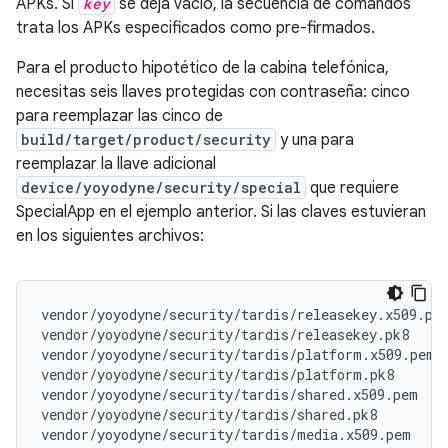
APKs. Si
key
se deja vacío, la secuencia de comandos
trata los APKs especificados como pre-firmados.
Para el producto hipotético de la cabina telefónica,
necesitas seis llaves protegidas con contraseña: cinco
para reemplazar las cinco de
build/target/product/security
y una para
reemplazar la llave adicional
device/yoyodyne/security/special
que requiere
SpecialApp en el ejemplo anterior. Si las claves estuvieran
en los siguientes archivos:
vendor/yoyodyne/security/tardis/releasekey.x509.pem
vendor/yoyodyne/security/tardis/releasekey.pk8

vendor/yoyodyne/security/tardis/platform.x509.pem

vendor/yoyodyne/security/tardis/platform.pk8

vendor/yoyodyne/security/tardis/shared.x509.pem

vendor/yoyodyne/security/tardis/shared.pk8

vendor/yoyodyne/security/tardis/media.x509.pem
