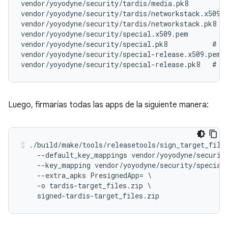
vendor/yoyodyne/security/tardis/media.pk8

vendor/yoyodyne/security/tardis/networkstack.x509.p
vendor/yoyodyne/security/tardis/networkstack.pk8

vendor/yoyodyne/security/special.x509.pem

vendor/yoyodyne/security/special.pk8           # NO
vendor/yoyodyne/security/special-release.x509.pem

Luego, firmarías todas las apps de la siguiente manera:
./build/make/tools/releasetools/sign_target_files
    --default_key_mappings vendor/yoyodyne/security
    --key_mapping vendor/yoyodyne/security/special=
    --extra_apks PresignedApp= \

    -o tardis-target_files.zip \

    signed-tardis-target_files.zip