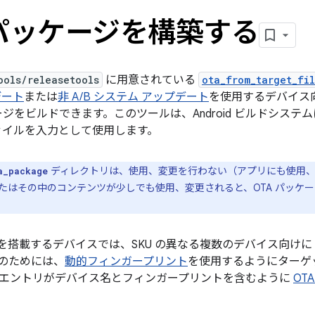
 パッケージを構築する
ools/releasetools
に用意されている
ota_from_target_fi
デート
または
非 A/B システム アップデート
を使用するデバイス向
ケージをビルドできます。このツールは、Android ビルドシス
イルを入力として使用します。
ディレクトリは、使用、変更を行わない（アプリにも使用、
a_package
たはその中のコンテンツが少しでも使用、変更されると、OTA パッケ
1 以降を搭載するデバイスでは、SKU の異なる複数のデバイス向けに 
のためには、
動的フィンガープリント
を使用するようにターゲ
エントリがデバイス名とフィンガープリントを含むように
OT