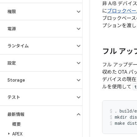
非 A/B デバ
に
ブロックベース
権限
ブロックベース
プションを渡し
電源
ランタイム
フル アッ
設定
フル アップデ
収めた OTA
デバイスの現在
Storage
ルを使用して
t
テスト
.
build/e
最新情報
mkdir
dis
make
dist
概要
APEX