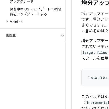
アップグレード
増分アッ
保留中の OS アップデートへの招
増分アップデー
待をアップグレードする
です。増分アッ
Mainline
さくできます。
に含めるのは 
仮想化
増分アップデー
されているデバ
target_files
スツールを使
ota_from_
このビルドは更
（
incrementa
なり小さくなり