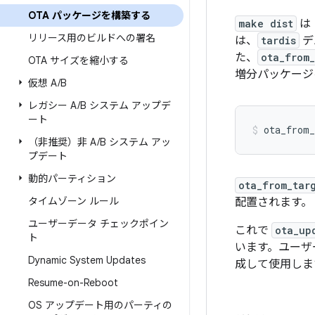
OTA パッケージを構築する
make dist
は
リリース用のビルドへの署名
は、
tardis
デ
た、
ota_from_
OTA サイズを縮小する
増分パッケージ
仮想 A
/
B
レガシー A
/
B システム アップデ
ート
ota_from_
（非推奨）非 A
/
B システム アッ
プデート
動的パーティション
ota_from_tar
タイムゾーン ルール
配置されます。
ユーザーデータ チェックポイン
これで
ota_up
ト
います。ユーザ
Dynamic System Updates
成して使用しま
Resume-on-Reboot
OS アップデート用のパーティの