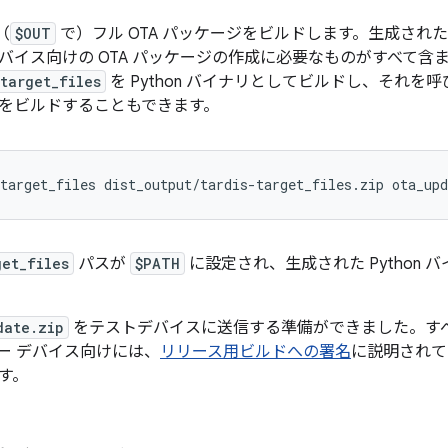
（
$OUT
で）フル OTA パッケージをビルドします。生成され
バイス向けの OTA パッケージの作成に必要なものがすべて含
target_files
を Python バイナリとしてビルドし、それ
をビルドすることもできます。
target_files
dist_output/tardis-target_files.zip
ota_upd
get_files
パスが
$PATH
に設定され、生成された Python 
date.zip
をテストデバイスに送信する準備ができました。す
ー デバイス向けには、
リリース用ビルドへの署名
に説明されて
す。