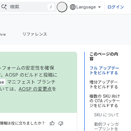
/
ログイン
ive
リファレンス
このページの内
容
ットフォームの安定性を確保
フル アップデー
トをビルドする
す。AOSP のビルドと投稿に
se
マニフェスト ブランチ
増分アップデー
トをビルドする
ついては、
AOSP の変更点
を
複数の SKU 向け
の OTA パッケー
ジをビルドする
SKU について
情報は役に立ちましたか？
動的フィンガ
ープリントを