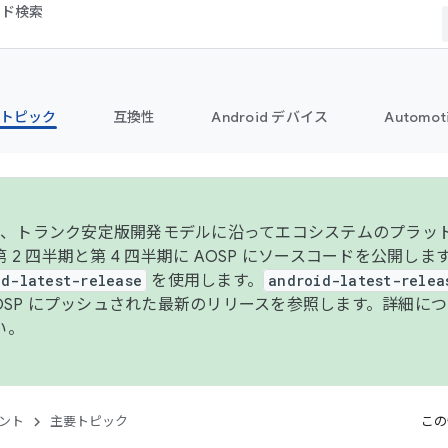
コード検索
トピック
互換性
Android デバイス
Automot
年より、トランク安定版開発モデルに沿ってエコシステムのプラ
 2 四半期と第 4 四半期に AOSP にソースコードを公開しま
id-latest-release
を使用します。
android-latest-relea
AOSP にプッシュされた最新のリリースを参照します。詳細に
い。
ント
主要トピック
この