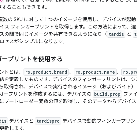
は地域で、広範（NA、EMEA、CHN など）にすることも、国や
定することもできます。
は複数の SKU に対して 1 つのイメージを使用し、デバイスが
イス フィンガープリントを取得します。この方法によって、
スの間で同じイメージを共有できるようになり（
tardis
と
t
ロセスがシンプルになります。
ガープリントを使用する
ントとは、
ro.product.brand
、
ro.product.name
、
ro.pr
結を定義したものです。デバイスのフィンガープリントは、シ
ら取得され、デバイスで実行されるイメージ（およびバイト）
ガープリントを作成するには、デバイスの
build.prop
ファイ
にブートローダー変数の値を取得し、そのデータからデバイス
dis
デバイスと
tardispro
デバイスで動的フィンガープリン
更新します。