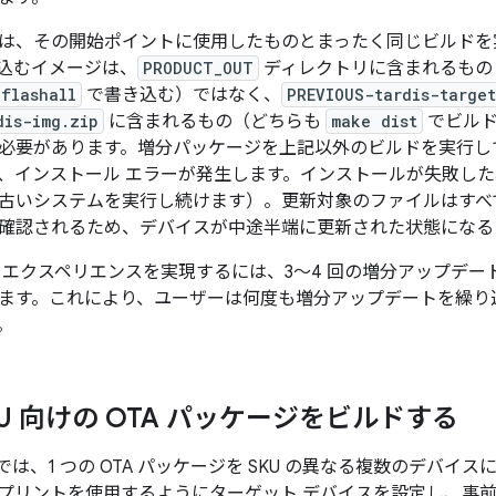
は、その開始ポイントに使用したものとまったく同じビルドを
込むイメージは、
PRODUCT_OUT
ディレクトリに含まれるもの
 flashall
で書き込む）ではなく、
PREVIOUS-tardis-target
dis-img.zip
に含まれるもの（どちらも
make dist
でビル
必要があります。増分パッケージを上記以外のビルドを実行し
、インストール エラーが発生します。インストールが失敗し
古いシステムを実行し続けます）。更新対象のファイルはすべ
確認されるため、デバイスが中途半端に更新された状態になる
 エクスペリエンスを実現するには、3～4 回の増分アップデー
ます。これにより、ユーザーは何度も増分アップデートを繰り
。
KU 向けの OTA パッケージをビルドする
1 以降では、1 つの OTA パッケージを SKU の異なる複数のデ
プリントを使用するようにターゲット デバイスを設定し、事