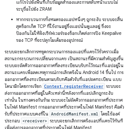
แก้ไขไปยังพื้นที่เก็บข้อมูลสำรองและการสลับหน้าแบบไม่
ระบุชื่อไปยัง ZRAM
หากกระบวนการทั้งหมดของแอปหนึ่งๆ ถูกระงับ ระบบจะสิ้น
สุดซ็อกเก็ต TCP ที่ใช้งานอยู่ซึ่งแอปนั้นดูแลอยู่ ซึ่งจะ
ป้องกันไม่ให้ฝั่งเซิร์ฟเวอร์ของซ็อกเก็ตส่งการปิง Keepalive
ของ TCP ที่จะปลุกโมเด็มของอุปกรณ์
ระบบจะยกเลิกการหยุดกระบวนการของแอปที่แคชไว้ชั่วคราวเมื่อ
สถานะกระบวนการเปลี่ยนจากแคช เป็นสถานะที่มีความสำคัญสูงขึ้น
ระบบจะจัดคิวการออกอากาศที่ลงทะเบียนบริบทไว้ขณะที่แอปอยู่ใน
สถานะแคชเพื่อลดเหตุการณ์การเลิกตรึงใน Android 14 ขึ้นไป การ
ออกอากาศที่ลงทะเบียนตามบริบทคือตัวรับที่แอปจดทะเบียน แบบ
ไดนามิกโดยการเรียก
Context.registerReceiver
ระบบจะ
ส่งการออกอากาศที่อยู่ในคิวเหล่านี้หลังจากที่แอปเลิกถูกระงับ
เท่านั้น ในทางตรงกันข้าม ระบบจะไม่จัดคิวการออกอากาศที่ประกาศ
ในไฟล์ Manifest การออกอากาศที่ประกาศในไฟล์ Manifest คือตัว
รับที่ประกาศแบบคงที่ใน
AndroidManifest.xml
โดยใช้องค์
ประกอบ
<receiver>
ระบบจะยกเลิกการตรึงแอปที่แคชไว้ทันที
เพื่อส่งการออกอากาศที่ประกาศในไฟล์ Manifest