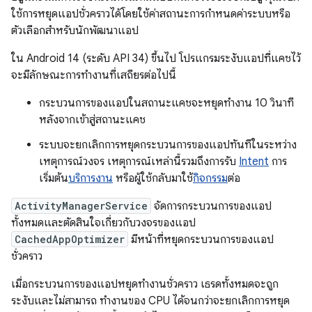
ใช้การหยุดแอปชั่วคราวได้โดยใช้ค่าสถานะการกำหนดค่าระบบหรือ
ตัวเลือกสำหรับนักพัฒนาแอป
ใน Android 14 (ระดับ API 34) ขึ้นไป โปรแกรมระงับแอปที่แคชไว้
จะมีลักษณะการทำงานที่เสถียรต่อไปนี้
กระบวนการของแอปในสถานะแคชจะหยุดทำงาน 10 วินาที
หลังจากเข้าสู่สถานะแคช
ระบบจะยกเลิกการหยุดกระบวนการของแอปทันทีในระหว่าง
เหตุการณ์วงจร เหตุการณ์เหล่านี้รวมถึงการรับ
Intent
การ
เริ่มต้น
บริการงาน
หรือผู้ใช้กลับมาใช้
กิจกรรม
ต่อ
ActivityManagerService
จัดการกระบวนการของแอป
ทั้งหมดและตัดสินใจเกี่ยวกับวงจรของแอป
CachedAppOptimizer
มีหน้าที่หยุดกระบวนการของแอป
ชั่วคราว
เมื่อกระบวนการของแอปหยุดทำงานชั่วคราว เธรดทั้งหมดจะถูก
ระงับและไม่สามารถ ทำงานของ CPU ได้จนกว่าจะยกเลิกการหยุด