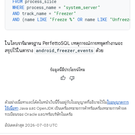
FROM
process_slice
WHERE
process_name
=
"system_server"
AND
track_name
=
"Freezer"
AND
(
name
LIKE
"Freeze %"
OR
name
LIKE
"Unfreeze 
ในไลบรารีมาตรฐาน PerfettoSQL เหตุการณ์การหยุดทำงานจะ
สรุปไว้ในตาราง
android_freezer_events
ด้วย
ข้อมูลนี้มีประโยชน์ไหม
ตัวอย่างเนื้อหาและโค้ดในหน้าเว็บนี้ขึ้นอยู่กับใบอนุญาตที่อธิบายไว้ใน
ใบอนุญาตการ
ใช้เนื้อหา
Java และ OpenJDK เป็นเครื่องหมายการค้าหรือเครื่องหมายการค้าจด
ทะเบียนของ Oracle และ/หรือบริษัทในเครือ
อัปเดตล่าสุด 2026-07-03 UTC