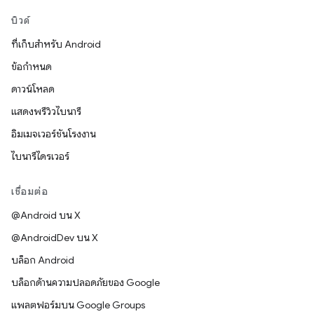
บิวด์
ที่เก็บสำหรับ Android
ข้อกำหนด
ดาวน์โหลด
แสดงพรีวิวไบนารี
อิมเมจเวอร์ชันโรงงาน
ไบนารีไดรเวอร์
เชื่อมต่อ
@Android บน X
@AndroidDev บน X
บล็อก Android
บล็อกด้านความปลอดภัยของ Google
แพลตฟอร์มบน Google Groups