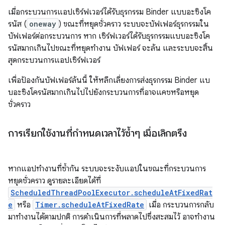
เมื่อกระบวนการแอปเซิร์ฟเวอร์ได้รับธุรกรรม Binder แบบอะซิงโค
รนัส (
oneway
) ขณะที่หยุดชั่วคราว ระบบจะบัฟเฟอร์ธุรกรรมใน
บัฟเฟอร์ต่อกระบวนการ หาก เซิร์ฟเวอร์ได้รับธุรกรรมแบบอะซิงโค
รนัสมากเกินไปขณะที่หยุดทำงาน บัฟเฟอร์ จะล้น และระบบจะสิ้น
สุดกระบวนการแอปเซิร์ฟเวอร์
เพื่อป้องกันบัฟเฟอร์ล้นนี้ ให้หลีกเลี่ยงการส่งธุรกรรม Binder แบ
บอะซิงโครนัสมากเกินไปไปยังกระบวนการที่อาจแคชหรือหยุด
ชั่วคราว
การเรียกใช้งานที่กำหนดเวลาไว้ซ้ำๆ เมื่อเลิกตรึง
หากแอปทำงานที่ซ้ำกัน ระบบจะระงับแอปในขณะที่กระบวนการ
หยุดชั่วคราว ดูรายละเอียดได้ที่
ScheduledThreadPoolExecutor.scheduleAtFixedRat
e
หรือ
Timer.scheduleAtFixedRate
เมื่อ กระบวนการกลับ
มาทำงานได้ตามปกติ การดำเนินการที่พลาดไปซึ่งสะสมไว้ อาจทำงาน