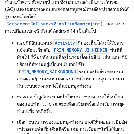
ทำงานชั่วคราว ด้วยเหตุนี้ แอปจึงไม่สามารถดำเนินการเก็บขยะ
(GC) และไม่สามารถตอบสนองต่อเหตุการณ์การตัดหน่วยความจำได้
ดูรายละเอียดได้ที่
ComponentCallbacks2.onTrimMemory(int)
เพื่อรองรับ
การเปลี่ยนแปลงนี้ ตั้งแต่ Android 14 เป็นต้นไป
แอปที่มีอินสแตนซ์
Activity
ที่มองเห็นได้จะได้รับการ
แจ้งเตือนเกี่ยวกับ
TRIM_MEMORY_UI_HIDDEN
ทันทีที่
ย้ายไป ที่พื้นหลัง แอปที่อยู่ในวงจรโดยไม่มี UI เช่น แอป ที่มี
บริการที่ทำงานอยู่เบื้องหน้า อาจได้รับ
TRIM_MEMORY_BACKGROUND
ระบบจะไม่ส่งเหตุการณ์
การตัดอื่นๆ เนื่องจากเมื่อแอปมีสิทธิ์สำหรับเหตุการณ์เหล่า
นั้น ระบบจะ คาดหวังให้แอปหยุดทำงาน
หลังจากเข้าสู่สถานะแคชได้ไม่นาน ระบบอาจขอให้รันไทม์
ของแอปทำการรวบรวมขยะเพื่อเตรียมพร้อมสำหรับการหยุด
ทำงานที่อาจเกิดขึ้น
เมื่อกระบวนการของแอปหยุดทำงาน อาจมีขั้นตอนการบีบอัด
หน่วยความจำเพิ่มเติมเกิดขึ้น เช่น การเขียนหน้าที่ได้รับการ