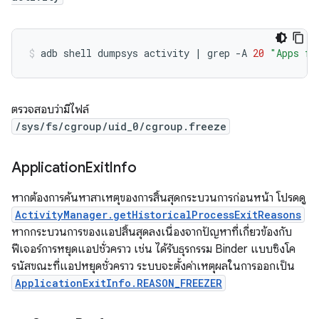
adb
shell
dumpsys
activity
|
grep
-A
20
"Apps fr
ตรวจสอบว่ามีไฟล์
/sys/fs/cgroup/uid_0/cgroup.freeze
Application
Exit
Info
หากต้องการค้นหาสาเหตุของการสิ้นสุดกระบวนการก่อนหน้า โปรดดู
ActivityManager.getHistoricalProcessExitReasons
หากกระบวนการของแอปสิ้นสุดลงเนื่องจากปัญหาที่เกี่ยวข้องกับ
ฟีเจอร์การหยุดแอปชั่วคราว เช่น ได้รับธุรกรรม Binder แบบซิงโค
รนัสขณะที่แอปหยุดชั่วคราว ระบบจะตั้งค่าเหตุผลในการออกเป็น
ApplicationExitInfo.REASON_FREEZER