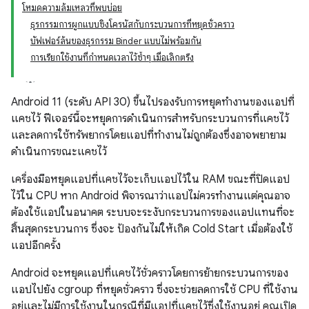
โหมดความล้มเหลวที่พบบ่อย
ธุรกรรมการผูกแบบซิงโครนัสกับกระบวนการที่หยุดชั่วคราว
บัฟเฟอร์ล้นของธุรกรรม Binder แบบไม่พร้อมกัน
การเรียกใช้งานที่กำหนดเวลาไว้ซ้ำๆ เมื่อเลิกตรึง
Android 11 (ระดับ API 30) ขึ้นไปรองรับการหยุดทำงานของแอปที่
แคชไว้ ฟีเจอร์นี้จะหยุดการดำเนินการสำหรับกระบวนการที่แคชไว้
และลดการใช้ทรัพยากรโดยแอปที่ทำงานไม่ถูกต้องซึ่งอาจพยายาม
ดำเนินการขณะแคชไว้
เครื่องมือหยุดแอปที่แคชไว้จะเก็บแอปไว้ใน RAM ขณะที่ปิดแอป
ไว้ใน CPU หาก Android พิจารณาว่าแอปไม่ควรทำงานแต่คุณอาจ
ต้องใช้แอปในอนาคต ระบบจะระงับกระบวนการของแอปแทนที่จะ
สิ้นสุดกระบวนการ ซึ่งจะ ป้องกันไม่ให้เกิด Cold Start เมื่อต้องใช้
แอปอีกครั้ง
Android จะหยุดแอปที่แคชไว้ชั่วคราวโดยการย้ายกระบวนการของ
แอปไปยัง cgroup ที่หยุดชั่วคราว ซึ่งจะช่วยลดการใช้ CPU ที่ใช้งาน
อยู่และไม่มีการใช้งานในกรณีที่มีแอปที่แคชไว้ซึ่งใช้งานอยู่ คุณเปิด