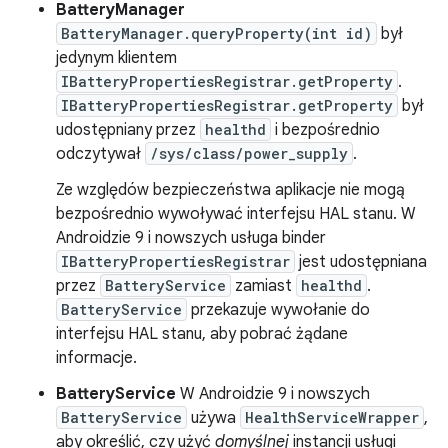
BatteryManager
BatteryManager.queryProperty(int id)
był
jedynym klientem
IBatteryPropertiesRegistrar.getProperty
.
IBatteryPropertiesRegistrar.getProperty
był
udostępniany przez
healthd
i bezpośrednio
odczytywał
/sys/class/power_supply
.
Ze względów bezpieczeństwa aplikacje nie mogą
bezpośrednio wywoływać interfejsu HAL stanu. W
Androidzie 9 i nowszych usługa binder
IBatteryPropertiesRegistrar
jest udostępniana
przez
BatteryService
zamiast
healthd
.
BatteryService
przekazuje wywołanie do
interfejsu HAL stanu, aby pobrać żądane
informacje.
BatteryService
W Androidzie 9 i nowszych
BatteryService
używa
HealthServiceWrapper
,
aby określić, czy użyć
domyślnej
instancji usługi