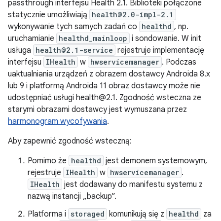
passthrough interfejsu Health 2.1. Biblioteki połączone
statycznie umożliwiają
health@2.0-impl-2.1
wykonywanie tych samych zadań co
healthd
, np.
uruchamianie
healthd_mainloop
i sondowanie. W init
usługa
health@2.1-service
rejestruje implementację
interfejsu
IHealth
w
hwservicemanager
. Podczas
uaktualniania urządzeń z obrazem dostawcy Androida 8.x
lub 9 i platformą Androida 11 obraz dostawcy może nie
udostępniać usługi health@2.1. Zgodność wsteczna ze
starymi obrazami dostawcy jest wymuszana przez
harmonogram wycofywania
.
Aby zapewnić zgodność wsteczną:
Pomimo że
healthd
jest demonem systemowym,
rejestruje
IHealth
w
hwservicemanager
.
IHealth
jest dodawany do manifestu systemu z
nazwą instancji „backup”.
Platforma i
storaged
komunikują się z
healthd
za