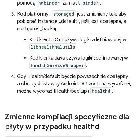
pomocą
hwbinder
zamiast
binder
.
Kod platformy i
storaged
jest zmieniany tak, aby
pobierać instancję „default”, jeśli jest dostępna, a
następnie „backup”.
Kod klienta C++ używa logiki zdefiniowanej w
libhealthhalutils
.
Kod klienta Java używa logiki zdefiniowanej w
HealthServiceWrapper
.
Gdy IHealth/default będzie powszechnie dostępny,
a obrazy dostawcy Androida 8.1 zostaną wycofane,
można wycofać IHealth/backup i
healthd
.
Zmienne kompilacji specyficzne dla
płyty w przypadku healthd