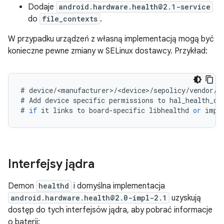
Dodaje
android.hardware.health@2.1-service
do
file_contexts
.
W przypadku urządzeń z własną implementacją mogą być
konieczne pewne zmiany w SELinux dostawcy. Przykład:
#
device
/
<
manufacturer
>
/
<
device
>
/
sepolicy
/
vendor
/
h
#
Add
device
specific
permissions
to
hal_health_de
#
if
it
links
to
board
-
specific
libhealthd
or
impl
Interfejsy jądra
Demon
healthd
i domyślna implementacja
android.hardware.health@2.0-impl-2.1
uzyskują
dostęp do tych interfejsów jądra, aby pobrać informacje
o baterii: