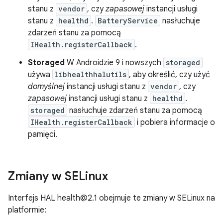
stanu z
vendor
, czy
zapasowej
instancji usługi
stanu z
healthd
.
BatteryService
nasłuchuje
zdarzeń stanu za pomocą
IHealth.registerCallback
.
Storaged
W Androidzie 9 i nowszych
storaged
używa
libhealthhalutils
, aby określić, czy użyć
domyślnej
instancji usługi stanu z
vendor
, czy
zapasowej
instancji usługi stanu z
healthd
.
storaged
nasłuchuje zdarzeń stanu za pomocą
IHealth.registerCallback
i pobiera informacje o
pamięci.
Zmiany w SELinux
Interfejs HAL health@2.1 obejmuje te zmiany w SELinux na
platformie: