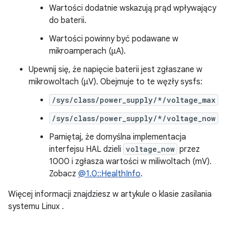
Wartości dodatnie wskazują prąd wpływający
do baterii.
Wartości powinny być podawane w
mikroamperach (μA).
Upewnij się, że napięcie baterii jest zgłaszane w
mikrowoltach (μV). Obejmuje to te węzły sysfs:
/sys/class/power_supply/*/voltage_max
/sys/class/power_supply/*/voltage_now
Pamiętaj, że domyślna implementacja
interfejsu HAL dzieli
voltage_now
przez
1000 i zgłasza wartości w miliwoltach (mV).
Zobacz
@1.0::HealthInfo
.
Więcej informacji znajdziesz w artykule o klasie zasilania
systemu Linux
.