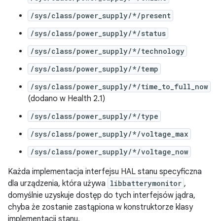
/sys/class/power_supply/*/present
/sys/class/power_supply/*/status
/sys/class/power_supply/*/technology
/sys/class/power_supply/*/temp
/sys/class/power_supply/*/time_to_full_now
(dodano w Health 2.1)
/sys/class/power_supply/*/type
/sys/class/power_supply/*/voltage_max
/sys/class/power_supply/*/voltage_now
Każda implementacja interfejsu HAL stanu specyficzna
dla urządzenia, która używa
libbatterymonitor
,
domyślnie uzyskuje dostęp do tych interfejsów jądra,
chyba że zostanie zastąpiona w konstruktorze klasy
implementacji stanu.