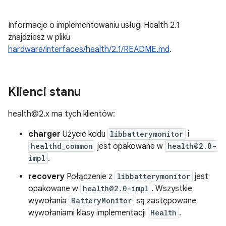
Informacje o implementowaniu usługi Health 2.1
znajdziesz w pliku
hardware/interfaces/health/2.1/README.md
.
Klienci stanu
health@2.x ma tych klientów:
charger
Użycie kodu
libbatterymonitor
i
healthd_common
jest opakowane w
health@2.0-
impl
.
recovery
Połączenie z
libbatterymonitor
jest
opakowane w
health@2.0-impl
. Wszystkie
wywołania
BatteryMonitor
są zastępowane
wywołaniami klasy implementacji
Health
.