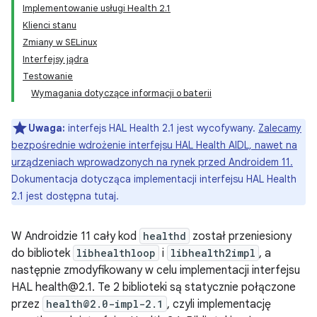
Implementowanie usługi Health 2.1
Klienci stanu
Zmiany w SELinux
Interfejsy jądra
Testowanie
Wymagania dotyczące informacji o baterii
Uwaga:
interfejs HAL Health 2.1 jest wycofywany.
Zalecamy
bezpośrednie wdrożenie interfejsu HAL Health AIDL, nawet na
urządzeniach wprowadzonych na rynek przed Androidem 11.
Dokumentacja dotycząca implementacji interfejsu HAL Health
2.1 jest dostępna tutaj.
W Androidzie 11 cały kod
healthd
został przeniesiony
do bibliotek
libhealthloop
i
libhealth2impl
, a
następnie zmodyfikowany w celu implementacji interfejsu
HAL health@2.1. Te 2 biblioteki są statycznie połączone
przez
health@2.0-impl-2.1
, czyli implementację