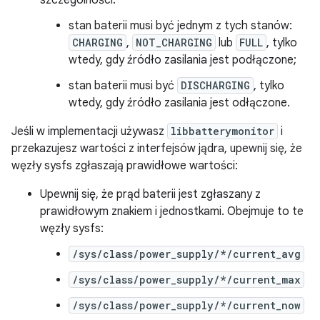
szczególności:
stan baterii musi być jednym z tych stanów:
CHARGING
,
NOT_CHARGING
lub
FULL
, tylko
wtedy, gdy źródło zasilania jest podłączone;
stan baterii musi być
DISCHARGING
, tylko
wtedy, gdy źródło zasilania jest odłączone.
Jeśli w implementacji używasz
libbatterymonitor
i
przekazujesz wartości z interfejsów jądra, upewnij się, że
węzły sysfs zgłaszają prawidłowe wartości:
Upewnij się, że prąd baterii jest zgłaszany z
prawidłowym znakiem i jednostkami. Obejmuje to te
węzły sysfs:
/sys/class/power_supply/*/current_avg
/sys/class/power_supply/*/current_max
/sys/class/power_supply/*/current_now