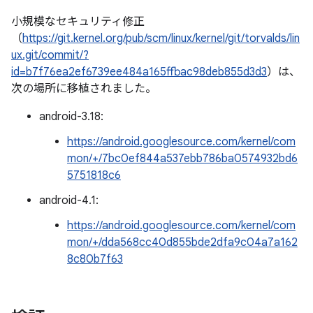
小規模なセキュリティ修正
（
https://git.kernel.org/pub/scm/linux/kernel/git/torvalds/lin
ux.git/commit/?
id=b7f76ea2ef6739ee484a165ffbac98deb855d3d3
）は、
次の場所に移植されました。
android-3.18:
https://android.googlesource.com/kernel/com
mon/+/7bc0ef844a537ebb786ba0574932bd6
5751818c6
android-4.1:
https://android.googlesource.com/kernel/com
mon/+/dda568cc40d855bde2dfa9c04a7a162
8c80b7f63