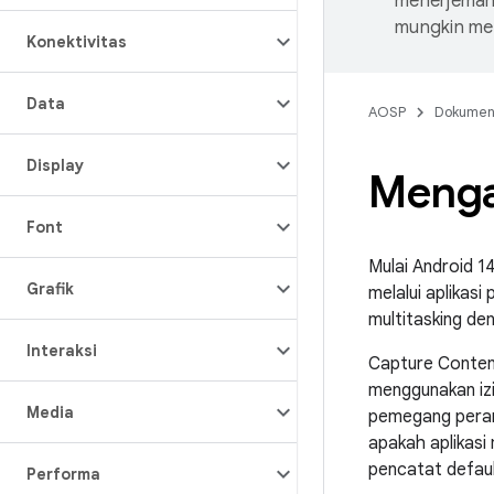
menerjemahk
mungkin me
Konektivitas
Data
AOSP
Dokume
Display
Menga
Font
Mulai Android 
Grafik
melalui aplikas
multitasking de
Interaksi
Capture Content
menggunakan iz
Media
pemegang per
apakah aplikasi
pencatat defau
Performa