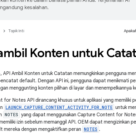
an konten ke dalam bahasa pilihan Anda. Terjemahan AI
ngandung kesalahan.
n
Topik Inti
Apakah
mbil Konten untuk Cata
14, API Ambil Konten untuk Catatan memungkinkan pengguna me
i pencatat default. Dengan API ini, pengguna dapat menikmati
ngan menggunting konten pilihan di layar dan menempelkannya 
 for Notes API dirancang khusus untuk aplikasi yang memiliki 
in
LAUNCH_CAPTURE_CONTENT_ACTIVITY_FOR_NOTE
untuk mem
an
NOTES
yang dapat menggunakan Capture Content for Notes 
 memiliki izin sebelum memanggil API. OEM dapat mengizinkan p
lt mereka dengan mengaktifkan peran
NOTES
.