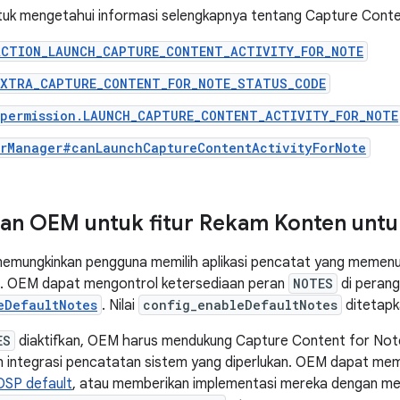
ntuk mengetahui informasi selengkapnya tentang Capture Conte
ACTION_LAUNCH_CAPTURE_CONTENT_ACTIVITY_FOR_NOTE
EXTRA_CAPTURE_CONTENT_FOR_NOTE_STATUS_CODE
.permission.LAUNCH_CAPTURE_CONTENT_ACTIVITY_FOR_NOTE
arManager#canLaunchCaptureContentActivityForNote
an OEM untuk fitur Rekam Konten untu
emungkinkan pengguna memilih aplikasi pencatat yang memenuhi
t. OEM dapat mengontrol ketersediaan peran
NOTES
di peran
eDefaultNotes
. Nilai
config_enableDefaultNotes
ditetapk
ES
diaktifkan, OEM harus mendukung Capture Content for Not
 integrasi pencatatan sistem yang diperlukan. OEM dapat mem
OSP default
, atau memberikan implementasi mereka dengan me