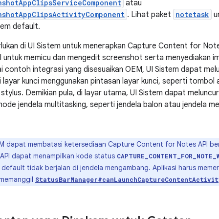
nshotAppClipsServiceComponent
atau
nshotAppClipsActivityComponent
. Lihat paket
notetask
u
em default.
rlukan di UI Sistem untuk menerapkan Capture Content for No
I untuk memicu dan mengedit screenshot serta menyediakan im
i contoh integrasi yang disesuaikan OEM, UI Sistem dapat mel
i layar kunci menggunakan pintasan layar kunci, seperti tombol a
 stylus. Demikian pula, di layar utama, UI Sistem dapat melunc
ode jendela multitasking, seperti jendela balon atau jendela 
 dapat membatasi ketersediaan Capture Content for Notes API be
 API dapat menampilkan kode status
CAPTURE_CONTENT_FOR_NOTE_
t default tidak berjalan di jendela mengambang. Aplikasi harus meme
 memanggil
StatusBarManager#canLaunchCaptureContentActivit