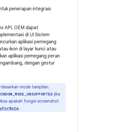
ntuk penerapan integrasi
tes API. OEM dapat
plementasi di UI Sistem
uncurkan aplikasi pemegang
tau ikon di layar kunci atau
urkan aplikasi pemegang peran
mengambang, dengan gestur
rdasarkan mode tampilan.
jika
WINDOW_MODE_UNSUPPORTED
riksa apakah fungsi screenshot
.
yForNote