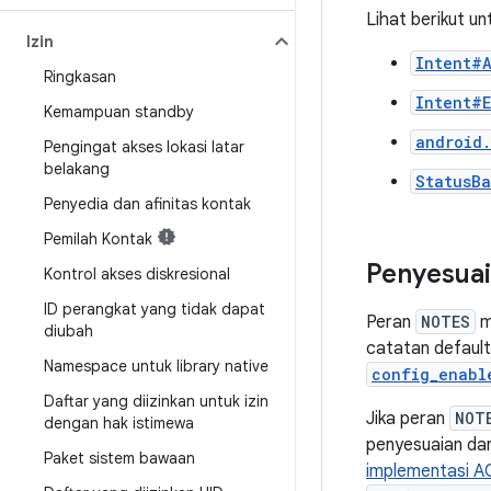
Lihat berikut u
Izin
Intent#
Ringkasan
Intent#
Kemampuan standby
android
Pengingat akses lokasi latar
belakang
StatusB
Penyedia dan afinitas kontak
Pemilah Kontak
Penyesuai
Kontrol akses diskresional
ID perangkat yang tidak dapat
Peran
NOTES
m
diubah
catatan defaul
Namespace untuk library native
config_enabl
Daftar yang diizinkan untuk izin
Jika peran
NOT
dengan hak istimewa
penyesuaian dan
Paket sistem bawaan
implementasi A