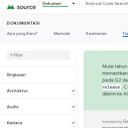
Dokumen
Android Code Searc
DOKUMENTASI
Apa yang Baru?
Memulai
Keamanan
To
Mulai tahun
memastikan 
Ringkasan
pada Q2 da
release
. 
Arsitektur
dikirim ke 
Audio
Kamera