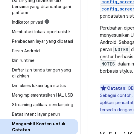
Daftar yang diizinkan UID
config_scree
bersama yang ditandatangani
config_scree
platform
pencatatan sist
Indikator privasi
Perubahan dipe
Membatasi lokasi oportunistik
menyesuaikan U
Pembacaan layar yang dibatasi
Android. Sebaga
peran
NOTES
d
Peran Android
gestur berbasis
Izin runtime
NOTES
dalam m
Daftar izin tanda tangan yang
berbasis stylus.
diizinkan
Izin akses lokasi tiga status
Catatan:
OEM
Mengimplementasikan HAL USB
Sebagai contoh,
aplikasi pencata
Streaming aplikasi pendamping
tersedia dengan
Batas intent layar penuh
Mengambil Konten untuk
Catatan