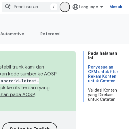
/
Masuk
Automotive
Referensi
Pada halaman
ini
abil trunk kami dan
Penyesuaian
OEM untuk fitur
sikan kode sumber ke AOSP
Rekam Konten
android-latest-
untuk Catatan
uk ke rilis terbaru yang
Validasi Konten
ahan pada AOSP
.
yang Direkam
untuk Catatan