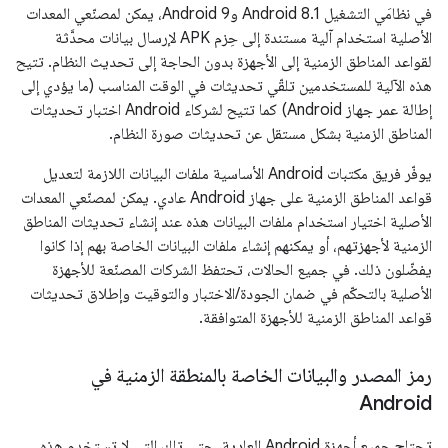
في نظامَي التشغيل Android 8.1 وAndroid 9، يمكن لمصنّعي المعدات
الأصلية استخدام آلية مستندة إلى حِزم APK لإرسال بيانات محدَّثة
لقواعد المناطق الزمنية إلى الأجهزة بدون الحاجة إلى تحديث النظام. تتيح
هذه الآلية للمستخدمين تلقّي تحديثات في الوقت المناسب (ما يؤدي إلى
إطالة عمر جهاز Android) كما تتيح لشركاء Android اختبار تحديثات
المناطق الزمنية بشكل مستقل عن تحديثات صورة النظام.
يوفّر فريق مكتبات Android الأساسية ملفات البيانات اللازمة لتعديل
قواعد المناطق الزمنية على جهاز Android عادي. يمكن لمصنّعي المعدات
الأصلية اختيار استخدام ملفات البيانات هذه عند إنشاء تحديثات المناطق
الزمنية لأجهزتهم، أو يمكنهم إنشاء ملفات البيانات الخاصة بهم إذا كانوا
يفضّلون ذلك. في جميع الحالات، تحتفظ الشركات المصنّعة للأجهزة
الأصلية بالتحكّم في ضمان الجودة/الاختبار والتوقيت وإطلاق تحديثات
قواعد المناطق الزمنية للأجهزة المتوافقة.
رمز المصدر والبيانات الخاصة بالمنطقة الزمنية في
Android
تحتاج جميع أجهزة Android العادية، حتى تلك التي لا تستخدم هذه