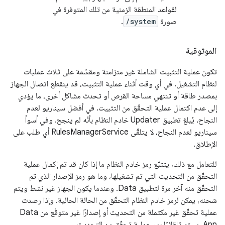
لقواعد المنطقة الزمنية من تلك المتوفرة في
صورة
/system
.
الموثوقية
تكون عملية التثبيت الشاملة غير متزامنة ومقسّمة على ثلاث عمليات
لنظام التشغيل. في أي وقت أثناء عملية التثبيت، قد ينقطع اتصال الجهاز
بمصدر طاقة أو تنتهي مساحة القرص أو تحدث مشاكل أخرى، ما يؤدي
إلى عدم اكتمال عملية التحقّق من التثبيت. في أفضل سيناريو لعدم
النجاح، يُبلغ تطبيق Updater خادم النظام بأنّه لم ينجح. وفي أسوأ
سيناريو لعدم النجاح، لا يتلقّى RulesManagerService أي طلب على
الإطلاق.
للتعامل مع ذلك، يتتبّع رمز خادم النظام ما إذا كان قد تم إكمال عملية
التحقّق من التحديث التي تم تشغيلها، وما هو رمز الإصدار الذي تم
التحقّق منه آخر مرة لتطبيق Data. وعندما يكون الجهاز غير نشط ويتم
شحنه، يمكن لرمز خادم النظام التحقّق من الحالة الحالية. وإذا رصدت
عملية تحقّق غير مكتملة من التحديث أو إصدارًا غير متوقّع من Data
App، سيتم تلقائيًا بدء عملية تحقّق من التحديث.