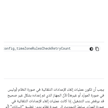
config_timeZoneRulesCheckRetryCount
يجب أن تكون عمليات إلغاء الإعدادات التلقائية في صورة النظام (وليس
في صورة المورّد أو غيرها) لأنّ الجهاز الذي تم إعداده بشكل غير صحيح
قد يرفض بدء التشغيل. إذا كانت عمليات إلغاء الإعدادات التلقائية في
صورة المورّد، سيُعدّ التحديث إلى صورة نظام بدون تطبيق "البيانات" (أو