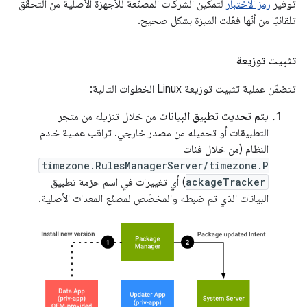
توفير
رمز الاختبار
لتمكين الشركات المصنّعة للأجهزة الأصلية من التحقّق
تلقائيًا من أنّها فعّلت الميزة بشكل صحيح.
تثبيت توزيعة
تتضمّن عملية تثبيت توزيعة Linux الخطوات التالية:
يتم تحديث تطبيق البيانات
من خلال تنزيله من متجر
التطبيقات أو تحميله من مصدر خارجي. تراقب عملية خادم
النظام (من خلال فئات
timezone.RulesManagerServer/timezone.P
ackageTracker
) أي تغييرات في اسم حزمة تطبيق
البيانات الذي تم ضبطه والمخصّص لمصنّع المعدات الأصلية.