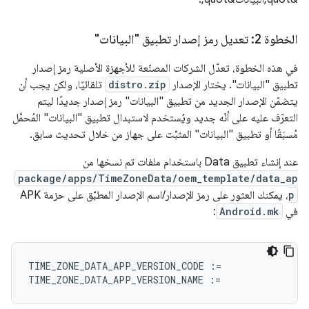
الخطوة 2: تعديل رمز إصدار تطبيق "البيانات"
في هذه الخطوة، تعدّل الشركات المصنّعة للأجهزة الأصلية رمز إصدار
تطبيق "البيانات". يختار الإصدار
distro.zip
تلقائيًا، ولكن يجب أن
يتضمّن الإصدار الجديد من تطبيق "البيانات" رمز إصدار جديدًا ليتم
التعرّف عليه على أنّه جديد ويُستخدم لاستبدال تطبيق "البيانات" المُحمَّل
مُسبَقًا أو تطبيق "البيانات" المثبَّت على جهاز من خلال تحديث سابق.
عند إنشاء تطبيق Data باستخدام ملفات تم نسخها من
package/apps/TimeZoneData/oem_template/data_ap
p
، يمكنك العثور على رمز الإصدار/اسم الإصدار المطبَّق على حزمة APK
في
Android.mk
:
TIME_ZONE_DATA_APP_VERSION_CODE
:=
TIME_ZONE_DATA_APP_VERSION_NAME
:=