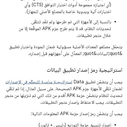
(أي اجتيازه مجموعة أدوات اختبار التوافق (CTS) وأي
اختبارات آلية ويدوية خاصة بالمصنّع الأصلي للجهاز).
بالنسبة إلى الأجهزة التي تم طرحها ولم تعُد تتلقّى
تحديثات النظام، قد لا يتم طرح حِزم APK الموقَّعة إلا من
خلال متجر تطبيقات.
يتحمّل مصنّعو المعدات الأصلية مسؤولية ضمان الجودة واختبار تطبيق
&quot;البيانات&quot; المعدَّل على أجهزتهم قبل إصداره.
استراتيجية رمز إصدار تطبيق البيانات
يجب أن يتضمّن تطبيق Data
استراتيجية مناسبة للتحكّم في الإصدارات
لضمان تلقّي الأجهزة حِزم APK الصحيحة. على سبيل المثال، إذا تم تلقّي
تحديث للنظام يتضمّن حزمة APK أقدم من تلك التي تم تنزيلها من متجر
التطبيقات، يجب الاحتفاظ بإصدار متجر التطبيقات.
يجب أن يتضمّن رمز إصدار حزمة APK المعلومات التالية:
إصدار تنسيق حزمة التوزيع (رئيسي + ثانوي)