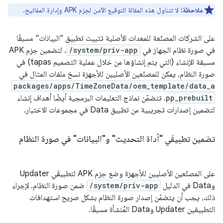
ملاحظة:
لا تتناول هذه المقالة التوقيع الآمن لحِزم APK وإدارة المفاتيح.
على الشركات المصنّعة للمعدات الأصلية تثبيت تطبيق "البيانات" مسبقًا
في صورة نظام الجهاز في
/system/priv-app
. لتضمين حِزم APK
مسبقة الإنشاء (التي يتم إنشاؤها من خلال عملية التصميم tapas) في
صورة النظام، يمكن للمصنّعين الأصليين للأجهزة نسخ ملفات المثال في
packages/apps/TimeZoneData/oem_template/data_a
pp_prebuilt
. تتضمّن نماذج التعليمات البرمجية أيضًا أهداف إنشاء
لتضمين إصدارات تجريبية من تطبيق Data في مجموعات الاختبار.
تضمين تطبيقَي "أداة التحديث" و"البيانات" في صورة النظام
على المصنّعين الأصليين للأجهزة وضع حِزم APK لتطبيقَي Updater
وData في الدليل
/system/priv-app
ضمن صورة النظام. لإجراء
ذلك، يجب أن يتضمّن إصدار صورة النظام بشكل صريح استهدافات
التطبيقين Updater وData المُنشأة مسبقًا.