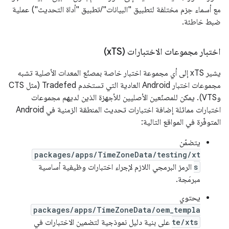
مع أسماء حِزم مختلفة لتطبيق "البيانات"/تطبيق "أداة التحديث") عملية
ضبط خاطئة.
اختبار مجموعات الاختبارات (x
TS)
يشير xTS إلى أي مجموعة اختبار خاصة بمصنّع المعدات الأصلية تشبه
مجموعات اختبار Android العادية التي تستخدم Tradefed (مثل CTS
وVTS). يمكن للمصنّعين الأصليين للأجهزة الذين لديهم مجموعات
اختبارات مماثلة إضافة اختبارات تحديث المنطقة الزمنية في Android
المتوفّرة في المواقع التالية:
يتضمّن
packages/apps/TimeZoneData/testing/xt
s
الرمز البرمجي اللازم لإجراء اختبارات وظيفية أساسية
مبرمَجة.
يحتوي
packages/apps/TimeZoneData/oem_templa
te/xts
على بنية دليل نموذجية لتضمين الاختبارات في