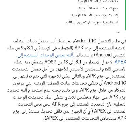
مكوّنات تعديل المنطقة الزمنية
دمج تعديلات المنطقة الزمنية
إنشاء تعديلات على المنطقة الزمنية
استراتيجية رمز إصدار تطبيق البيانات
في نظام التشغيل Android 10، تم إيقاف آلية تعديل بيانات المنطقة
الزمنية المستندة إلى حِزم APK (المتوفّرة في الإصدارَين 8.1 و9 من نظام
التشغيل Android) واستبدالها
بآلية تعديل الوحدات المستندة إلى
APEX
. لا يزال الإصدار من 8.1 إلى 13 من AOSP يتضمّن رمز النظام
الأساسي اللازم للمصنّعين الأصليين للأجهزة من أجل تفعيل التحديثات
المستندة إلى حِزم APK، وبالتالي يمكن للأجهزة التي يتم ترقيتها إلى
Android 10 أن تتلقّى تحديثات بيانات المنطقة الزمنية التي يوفّرها
الشركاء من خلال حِزم APK. ومع ذلك، يجب عدم استخدام آلية تحديث
حِزم APK على جهاز مخصّص للإنتاج يتلقّى أيضًا تحديثات الوحدات
النمطية، لأنّ التحديث المستند إلى حِزم APK يحل محل التحديث
المستند إلى APEX (أي أنّ الجهاز الذي تلقّى تحديثًا مستندًا إلى حِزم
APK سيتجاهل التحديثات المستندة إلى APEX).