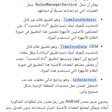
يمكن أن تحلّ
RulesManagerService
محل
العمليات التي تم إعدادها مسبقًا أو تحذفها.
TimeZoneUpdater
، وهو تطبيق نظام غير قابل
للتحديث (يُعرف أيضًا باسم
تطبيق "أداة التحديث"
). على
المصنّعين الأصليين للأجهزة تضمين هذا التطبيق في صورة
النظام للأجهزة التي تستخدم الميزة.
‫OEM
TimeZoneData
، وهو تطبيق نظام قابل
للتحديث (يُعرف أيضًا باسم
تطبيق البيانات
) ينقل ملفات
التوزيع إلى الجهاز ويتيحها لتطبيق "أداة التحديث". يجب
أن يضمِّن مصنّعو المعدات الأصلية هذا التطبيق في صورة
النظام للأجهزة التي تستخدم هذه الميزة.
tzdatacheck
، وهو برنامج ثنائي مطلوب عند بدء
التشغيل لضمان عمل تحديثات المنطقة الزمنية بشكل
صحيح وآمن.
يحتوي شجر مصدر Android على رمز مصدر عام للمكوّنات المذكورة
أعلاه، ويمكن لمصنّع المعدات الأصلية اختيار استخدامه بدون تعديل. يتم