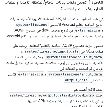
الخطوة 1: تعديل ملفات بيانات النظام
/
المنطقة الزمنية والملفات
الخارجية
/
ملفات بيانات ICU
في هذه الخطوة، تستخدم الشركات المصنّعة للأجهزة الأصلية عمليات
الدمج الخاصة بنظام Android الأساسي
system/timezone
و
external/icu
من فروع
الإصدار
-dev في مشروع AOSP،
وتطبّق عمليات الدمج هذه على نسختها من رمز المصدر لنظام Android.
تحتوي حزمة تصحيح AOSP الخاصة بالنظام/المنطقة الزمنية على
ملفات معدَّلة في
system/timezone/input_data
و
system/timezone/output_data
. يمكن لمصنّعي المعدات
الأصلية الذين يحتاجون إلى إجراء إصلاحات محلية إضافية تعديل ملفات
الإدخال ثم استخدام الملفات في
system/timezone/input_data
و
external/icu
لإنشاء
ملفات في
output_data
.
الملف الأكثر أهمية هو
،
system/timezone/output_data/distro/distro.zip
والذي يتم تضمينه تلقائيًا عند إنشاء حزمة APK لتطبيق
&quot;البيانات&quot;.