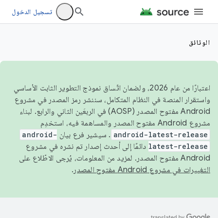
تسجيل الدخول
الوثائق
اعتبارًا من عام 2026، ولضمان اتّساق نموذج التطوير الثابت الأساسي
واستقرار المنصة في النظام المتكامل، سننشر رمز المصدر في مشروع
Android مفتوح المصدر (AOSP) في الربعَين الثاني والرابع. لبناء
مشروع Android مفتوح المصدر والمساهمة فيه، استخدِم
android-latest-release
. سيشير فرع بيان
android-
latest-release
دائمًا إلى أحدث إصدار تم نشره في مشروع
Android مفتوح المصدر. لمزيد من المعلومات، يُرجى الاطّلاع على
التغييرات في مشروع Android مفتوح المصدر
.