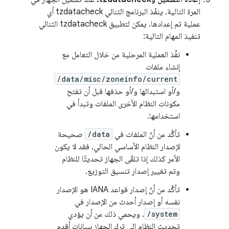
المرة التالية، ينفّذ البرنامج الثنائي tzdatacheck أي
عملية تم إعدادها. يمكن لتطبيق tzdatacheck الثنائي
تنفيذ المهام التالية:
نفِّذ العملية المرحلية من خلال التعامل مع
إنشاء ملفات
/data/misc/zoneinfo/current
و/أو استبدالها و/أو حذفها قبل أن تفتح
مكونات النظام الأخرى الملفات وتبدأ في
استخدامها.
تأكَّد من أنّ الملفات في
/data
صحيحة
لإصدار النظام الأساسي الحالي، فقد لا يكون
الأمر كذلك إذا تلقّى الجهاز تحديثًا للنظام
وتم تغيير إصدار تنسيق التوزيع.
تأكَّد من أنّ إصدار قواعد IANA هو الإصدار
نفسه أو إصدار أحدث من الإصدار في
/system
. ويحمي ذلك من أن يؤدي
تحديث النظام إلى ترك الجهاز ببيانات أقدم