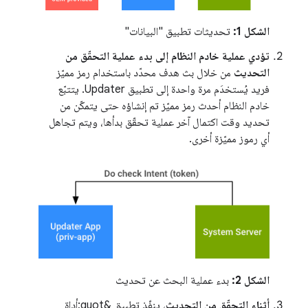
الشكل 1:
تحديثات تطبيق "البيانات"
تؤدي عملية خادم النظام إلى بدء عملية التحقّق من
التحديث
من خلال بث هدف محدّد باستخدام رمز مميّز
فريد يُستخدَم مرة واحدة إلى تطبيق Updater. يتتبّع
خادم النظام أحدث رمز مميّز تم إنشاؤه حتى يتمكّن من
تحديد وقت اكتمال آخر عملية تحقّق بدأها، ويتم تجاهل
أي رموز مميّزة أخرى.
الشكل 2:
بدء عملية البحث عن تحديث
أثناء التحقّق من التحديث
، ينفّذ تطبيق &quot;أداة