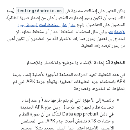
يمكن العثور على إدخالات مشابهة في
testing/Android.mk
(ومع
ذلك، يجب أن تكون رموز إصدارات الاختبار أعلى من إصدار صورة النظام).
للحصول على التفاصيل، راجِع
مثال على مخطط استراتيجية رموز
الإصدارات
. وفي حال استخدام المخطط المثال أو مخطط مشابه، لن
تحتاج إلى تعديل رموز إصدارات الاختبار لأنّه من المضمون أن تكون أعلى
من رموز الإصدارات الفعلية.
الخطوة 3: إعادة الإنشاء والتوقيع والاختبار والإصدار
في هذه الخطوة، تعيد الشركات المصنّعة للأجهزة الأصلية إنشاء حِزمة
APK باستخدام حِزم التطبيقات الصغيرة، وتوقّع حِزمة APK التي تم
إنشاؤها، ثم تختبرها وتصدرها:
بالنسبة إلى الأجهزة التي لم يتم طرحها بعد (أو عند إعداد
تحديث نظام لجهاز تم طرحه)، أرسِل حِزم APK الجديدة
في دليل Data app prebuilt للتأكّد من أنّ صورة النظام
واختبارات xTS تتضمّن أحدث حِزم APK. على المصنّعين
الأصليين للأجهزة اختبار عمل الملف الجديد بشكل صحيح