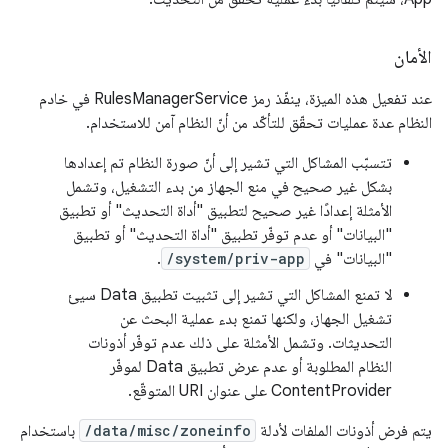
الأمان
عند تفعيل هذه الميزة، ينفّذ رمز RulesManagerService في خادم
النظام عدة عمليات تحقّق للتأكّد من أنّ النظام آمن للاستخدام.
تتسبّب المشاكل التي تشير إلى أنّ صورة النظام تم إعدادها
بشكل غير صحيح في منع الجهاز من بدء التشغيل، وتشمل
الأمثلة إعدادًا غير صحيح لتطبيق "أداة التحديث" أو تطبيق
"البيانات" أو عدم توفّر تطبيق "أداة التحديث" أو تطبيق
"البيانات" في
/system/priv-app
.
لا تمنع المشاكل التي تشير إلى تثبيت تطبيق Data سيئ
تشغيل الجهاز، ولكنها تمنع بدء عملية البحث عن
التحديثات. وتشمل الأمثلة على ذلك عدم توفّر أذونات
النظام المطلوبة أو عدم عرض تطبيق Data لموفّر
ContentProvider على عنوان URI المتوقّع.
يتم فرض أذونات الملفات لأدلة
/data/misc/zoneinfo
باستخدام