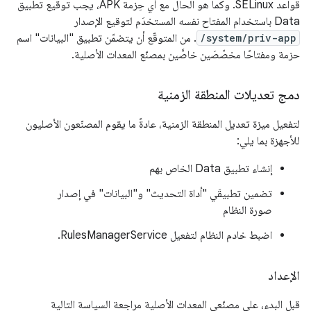
قواعد SELinux. وكما هو الحال مع أي حِزمة APK، يجب توقيع تطبيق
Data باستخدام المفتاح نفسه المستخدَم لتوقيع الإصدار
/system/priv-app
. من المتوقّع أن يتضمّن تطبيق "البيانات" اسم
حزمة ومفتاحًا مخصّصَين خاصَّين بمصنّع المعدات الأصلية.
دمج تعديلات المنطقة الزمنية
لتفعيل ميزة تعديل المنطقة الزمنية، عادةً ما يقوم المصنّعون الأصليون
للأجهزة بما يلي:
إنشاء تطبيق Data الخاص بهم
تضمين تطبيقَي "أداة التحديث" و"البيانات" في إصدار
صورة النظام
اضبط خادم النظام لتفعيل RulesManagerService.
الإعداد
قبل البدء، على مصنّعي المعدات الأصلية مراجعة السياسة التالية