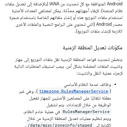
Android المتوافقة مع كل تحديث من IANA (بالإضافة إلى تعديل ملفات
نظام المنصة). لإبقاء أجهزتهم محدَّثة، يمكن لمصنّعي المعدات الأصلية
استخدام ملفات التوزيع هذه أو إنشاء ملفاتهم الخاصة باستخدام شجرة
مصدر Android (التي تحتوي على البرامج النصية والملفات الأخرى
اللازمة لإنشاء ملفات التوزيع).
مكوّنات تعديل المنطقة الزمنية
يتضمّن تحديث قواعد المنطقة الزمنية نقل ملفات التوزيع إلى جهاز
وتثبيت الملفات المضمّنة بشكل آمن. يجب استيفاء المتطلبات التالية
لإجراء عملية النقل والتثبيت:
وظائف خدمة النظام الأساسي
(
timezone.RulesManagerService
)، وهي غير
مفعّلة تلقائيًا على المصنّعين الأصليين للجهاز تفعيل
الوظيفة من خلال الإعدادات. يتم تشغيل
RulesManagerService
في عملية خادم النظام،
ويتم تنظيم عمليات تعديل المنطقة الزمنية من خلال
الكتابة إلى
/data/misc/zoneinfo/staged
.