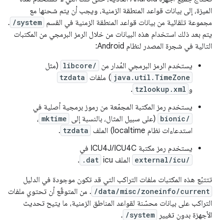
الميزة، إلى بيانات قواعد المنطقة الزمنية، ويجب أن يتم شحنها مع
مجموعة تلقائية من بيانات قواعد المنطقة الزمنية في القسم
/system
.
يتم بعد ذلك استخدام هذه البيانات من خلال الرمز البرمجي من المكتبات
التالية في شجرة المصدر لنظام Android:
يستخدم الرمز البرمجي المُدار من
libcore/
(مثل
java.util.TimeZone
) ملفات
tzdata
و
tzlookup.xml
.
يستخدم رمز المكتبة المجمّعة من رموز برمجية أصلية في
bionic/
(على سبيل المثال، بالنسبة إلى
mktime
،
استدعاءات نظام localtime) الملف
tzdata
.
يستخدم رمز مكتبة ICU4J/ICU4C في
external/icu/
الملف icu
.dat
.
تتتبّع هذه المكتبات ملفات التراكب التي قد تكون موجودة في الدليل
/data/misc/zoneinfo/current
. من المتوقّع أن تحتوي ملفات
التراكب على بيانات محسّنة لقواعد المناطق الزمنية، ما يتيح تحديث
الأجهزة بدون تغيير
/system
.