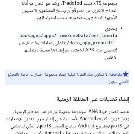
مجموعة xTS تشبه Tradefed. وكما هو الحال مع أدلة
النماذج الأخرى، من المتوقّع أن ينسخ المصنّعون الأصليون
للأجهزة النماذج ويخصّصوها حسب احتياجاتهم.
يحتوي
packages/apps/TimeZoneData/oem_templa
te/data_app_prebuilt
على إعدادات وقت الإنشاء
لتضمين حِزم APK للاختبار تم إنشاؤها مسبقًا ويتطلبها
الاختبار.
ملاحظة:
لا تتناول هذه المقالة كيفية إعداد مجموعة اختبارات خاصة بالمصنّع
الأصلي للجهاز.
إنشاء تعديلات على المنطقة الزمنية
عندما تصدر هيئة IANA مجموعة جديدة من قواعد المناطق الزمنية،
يعمل فريق مكتبات Android الأساسية على إنشاء حِزم لتعديل الإصدارات
في &quot;مشروع Android مفتوح المصدر&quot;. يمكن لمصنّعي
المعدات الأصلية الذين يستخدمون نظام Android الأساسي وملفات