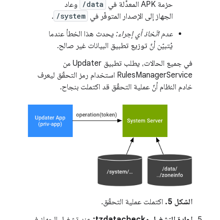
حزمة APK المعدَّلة في
/data
وعاد
الجهاز إلى الإصدار المتوفّر في
/system
.
عدم اتّخاذ أي إجراء:
يحدث هذا الخطأ عندما
يُتبيّن أنّ توزيع تطبيق البيانات غير صالح.
في جميع الحالات، يطلب تطبيق Updater من
RulesManagerService استخدام رمز التحقّق ليعرف
خادم النظام أنّ عملية التحقّق قد اكتملت بنجاح.
الشكل 5.
اكتملت عملية التحقّق.
إعادة التشغيل وtzdatacheck:
عند تشغيل الجهاز في