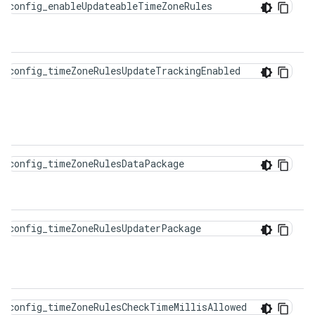
config_enableUpdateableTimeZoneRules
config_timeZoneRulesUpdateTrackingEnabled
config_timeZoneRulesDataPackage
config_timeZoneRulesUpdaterPackage
config_timeZoneRulesCheckTimeMillisAllowed