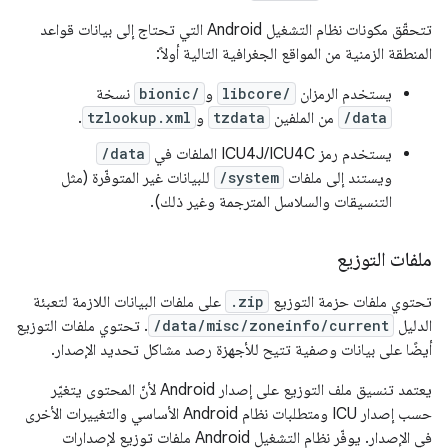
تتحقّق مكونات نظام التشغيل Android التي تحتاج إلى بيانات قواعد
المنطقة الزمنية من المواقع الجغرافية التالية أولاً:
يستخدم الرمزان
libcore/
و
bionic/
نسخة
/data
من الملفين
tzdata
و
tzlookup.xml
.
يستخدم رمز ICU4J/ICU4C الملفات في
/data
ويستند إلى ملفات
/system
للبيانات غير المتوفّرة (مثل
التنسيقات والسلاسل المترجمة وغير ذلك).
ملفات التوزيع
تحتوي ملفات حزمة التوزيع
.zip
على ملفات البيانات اللازمة لتعبئة
الدليل
/data/misc/zoneinfo/current
. تحتوي ملفات التوزيع
أيضًا على بيانات وصفية تتيح للأجهزة رصد مشاكل تحديد الإصدار.
يعتمد تنسيق ملف التوزيع على إصدار Android لأنّ المحتوى يتغيّر
حسب إصدار ICU ومتطلبات نظام Android الأساسي والتغييرات الأخرى
في الإصدار. يوفّر نظام التشغيل Android ملفات توزيع لإصدارات