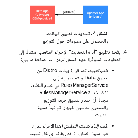
الشكل 4.
تحديثات تطبيق البيانات،
والحصول على معلومات حول التوزيع
يتّخذ تطبيق "أداة التحديث" الإجراء المناسب
استنادًا إلى
المعلومات المتوفّرة لديه. تشمل الإجراءات المتاحة ما يلي:
طلب تثبيت
تتم قراءة بيانات Distro من
تطبيق Data ويتم تمريرها إلى
RulesManagerService في خادم النظام.
تؤكّد خدمة RulesManagerService
مجددًا أنّ إصدار تنسيق حزمة التوزيع
والمحتوى مناسبان للجهاز، ثم تبدأ عملية
التثبيت.
طلب إلغاء تثبيت التطبيق
(هذا الإجراء نادر).
على سبيل المثال، إذا تم إيقاف أو إلغاء تثبيت