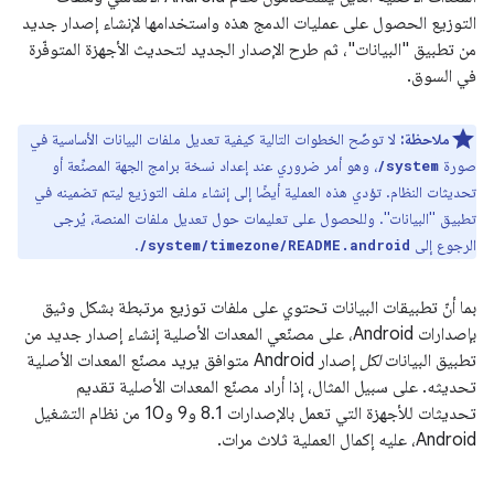
التوزيع الحصول على عمليات الدمج هذه واستخدامها لإنشاء إصدار جديد
من تطبيق "البيانات"، ثم طرح الإصدار الجديد لتحديث الأجهزة المتوفّرة
في السوق.
ملاحظة:
لا توضّح الخطوات التالية كيفية تعديل ملفات البيانات الأساسية في
صورة
، وهو أمر ضروري عند إعداد نسخة برامج الجهة المصنِّعة أو
/system
تحديثات النظام. تؤدي هذه العملية أيضًا إلى إنشاء ملف التوزيع ليتم تضمينه في
تطبيق "البيانات". وللحصول على تعليمات حول تعديل ملفات المنصة، يُرجى
الرجوع إلى
.
/system/timezone/README.android
بما أنّ تطبيقات البيانات تحتوي على ملفات توزيع مرتبطة بشكل وثيق
بإصدارات Android، على مصنّعي المعدات الأصلية إنشاء إصدار جديد من
تطبيق البيانات
لكل
إصدار Android متوافق يريد مصنّع المعدات الأصلية
تحديثه. على سبيل المثال، إذا أراد مصنّع المعدات الأصلية تقديم
تحديثات للأجهزة التي تعمل بالإصدارات 8.1 و9 و10 من نظام التشغيل
Android، عليه إكمال العملية ثلاث مرات.