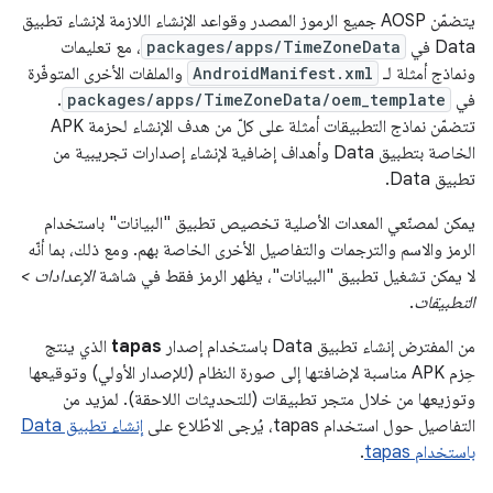
يتضمّن AOSP جميع الرموز المصدر وقواعد الإنشاء اللازمة لإنشاء تطبيق
Data في
packages/apps/TimeZoneData
، مع تعليمات
ونماذج أمثلة لـ
AndroidManifest.xml
والملفات الأخرى المتوفّرة
في
packages/apps/TimeZoneData/oem_template
.
تتضمّن نماذج التطبيقات أمثلة على كلّ من هدف الإنشاء لحزمة APK
الخاصة بتطبيق Data وأهداف إضافية لإنشاء إصدارات تجريبية من
تطبيق Data.
يمكن لمصنّعي المعدات الأصلية تخصيص تطبيق "البيانات" باستخدام
الرمز والاسم والترجمات والتفاصيل الأخرى الخاصة بهم. ومع ذلك، بما أنّه
لا يمكن تشغيل تطبيق "البيانات"، يظهر الرمز فقط في شاشة
الإعدادات >
التطبيقات
.
من المفترض إنشاء تطبيق Data باستخدام إصدار
tapas
الذي ينتج
حِزم APK مناسبة لإضافتها إلى صورة النظام (للإصدار الأولي) وتوقيعها
وتوزيعها من خلال متجر تطبيقات (للتحديثات اللاحقة). لمزيد من
التفاصيل حول استخدام tapas، يُرجى الاطّلاع على
إنشاء تطبيق Data
باستخدام tapas
.