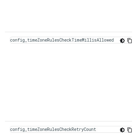
config_timeZoneRulesCheckTimeMillisAllowed
config_timeZoneRulesCheckRetryCount