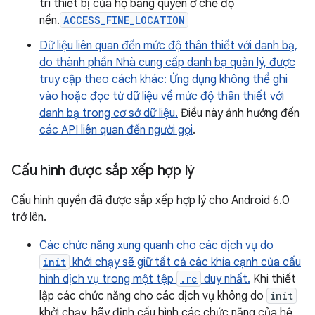
trí thiết bị của họ bằng quyền
ở chế độ
nền.
ACCESS_FINE_LOCATION
Dữ liệu liên quan đến mức độ thân thiết với danh bạ,
do thành phần Nhà cung cấp danh bạ quản lý, được
truy cập theo cách khác: Ứng dụng không thể ghi
vào hoặc đọc từ dữ liệu về mức độ thân thiết với
danh bạ trong cơ sở dữ liệu.
Điều này ảnh hưởng đến
các API liên quan đến người gọi
.
Cấu hình được sắp xếp hợp lý
Cấu hình quyền đã được sắp xếp hợp lý cho Android 6.0
trở lên.
Các chức năng xung quanh cho các dịch vụ do
init
khởi chạy sẽ giữ tất cả các khía cạnh của cấu
hình dịch vụ trong một tệp
.rc
duy nhất.
Khi thiết
lập các chức năng cho các dịch vụ không do
init
khởi chạy, hãy định cấu hình các chức năng của hệ