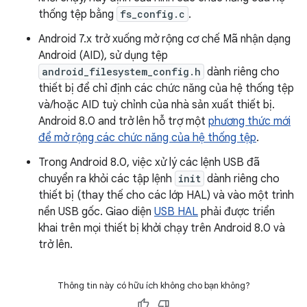
thống tệp bằng
fs_config.c
.
Android 7.x trở xuống mở rộng cơ chế Mã nhận dạng
Android (AID), sử dụng tệp
android_filesystem_config.h
dành riêng cho
thiết bị để chỉ định các chức năng của hệ thống tệp
và/hoặc AID tuỳ chỉnh của nhà sản xuất thiết bị.
Android 8.0 and trở lên hỗ trợ một
phương thức mới
để mở rộng các chức năng của hệ thống tệp
.
Trong Android 8.0, việc xử lý các lệnh USB đã
chuyển ra khỏi các tập lệnh
init
dành riêng cho
thiết bị (thay thế cho các lớp HAL) và vào một trình
nền USB gốc. Giao diện
USB HAL
phải được triển
khai trên mọi thiết bị khởi chạy trên Android 8.0 và
trở lên.
Thông tin này có hữu ích không cho bạn không?