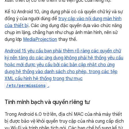
xuất thiết bị có thể thêm thư viện gốc của riêng họ.
Kể từ Android 10, ứng dụng phải có cả quyền chữ ký và sự
đồng ý của người dùng để
truy cập vào nội dung màn hình
của thiết bị
. Các ứng dụng đặc quyền dựa vào chức năng
chụp im lặng, chẳng hạn như chụp ảnh màn hình, nên sử
dụng lớp
MediaProjection
thay thế.
Android 15 yêu cầu bạn phải thêm rõ ràng các quyền chữ
ký nền tảng do các ứng dụng không phải hệ thống yêu cầu
hoặc mới được yêu cầu bởi các bản cập nhật cho ứng
dụng hệ thống vào danh sách cho phép, trong các tệp
XML cấu hình hệ thống trong thư mục
/etc/permissions
.
Tính minh bạch và quyền riêng tư
Trong Android 6.0 trở lên, địa chỉ MAC của nhà máy thiết
bị được bảo vệ khỏi quyền truy cập của nhà cung cấp dịch
vụ Wi-Fi và trình phân tích gói. Các hạn chế bổ sung kể từ