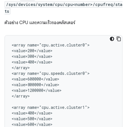
/sys/devices/system/cpu/cpu<number>/cpufreq/sta
ts
ตัวอย่าง CPU และความเร็วของคลัสเตอร์
<array name="cpu.active.cluster0">

<value>200</value>

<value>300</value>

<value>400</value>

</array>

<array name="cpu.speeds.cluster0">

<value>600000</value>

<value>800000</value>

<value>1200000</value>

</array>

<array name="cpu.active.cluster1">

<value>400</value>

<value>500</value>

<value>600</value>
