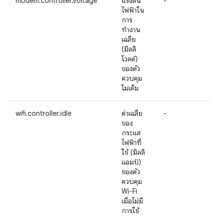
modem.controller.voltage
แรงดัน
-
ไฟฟ้าใน
การ
ทำงาน
เฉลี่ย
(มิลลิ
โวลต์)
ของตัว
ควบคุม
โมเด็ม
wifi.controller.idle
ค่าเฉลี่ย
-
ของ
กระแส
ไฟฟ้าที่
ใช้ (มิลลิ
แอมป์)
ของตัว
ควบคุม
Wi-Fi
เมื่อไม่มี
การใช้