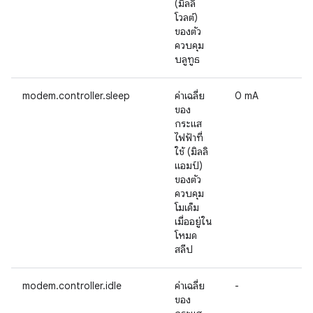
(มิลลิ
โวลต์)
ของตัว
ควบคุม
บลูทูธ
modem.controller.sleep
ค่าเฉลี่ย
0 mA
ของ
กระแส
ไฟฟ้าที่
ใช้ (มิลลิ
แอมป์)
ของตัว
ควบคุม
โมเด็ม
เมื่ออยู่ใน
โหมด
สลีป
modem.controller.idle
ค่าเฉลี่ย
-
ของ