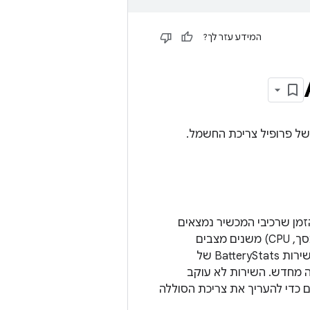
המידע עזר לך?
של פרופיל צריכת החשמל.
זמן שרכיבי המכשיר נמצאים
במצבים שונים. כשרכיבים (ערכת שבבים של Wi-Fi, רדיו סלולרי, Bluetooth,‏ GPS, מסך, CPU) משנים מצבים
(מושבת/מופעל, סרק/הספק מלא, בהירות נמוכה/גבוהה וכו'), שירות הבקרה מדווח לשירות BatteryStats של
אחרי הפעלה מחדש. השירות לא עוקב
 כדי להעריך את צריכת הסוללה