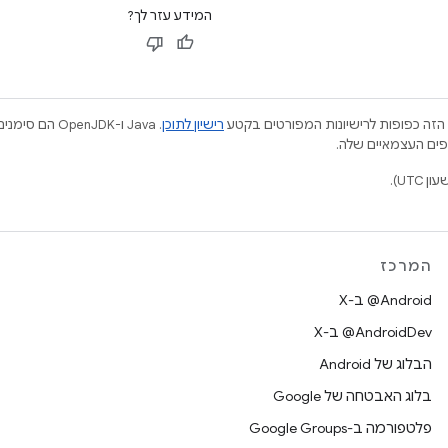
המידע עזר לך?
הזה כפופות לרישיונות המפורטים בקטע
רישיון לתוכן
.‏ Java ו-JDK
המרכז
‫‎@Android ב-X
‫‎@AndroidDev ב-X
הבלוג של Android
בלוג האבטחה של Google
פלטפורמה ב-Google Groups