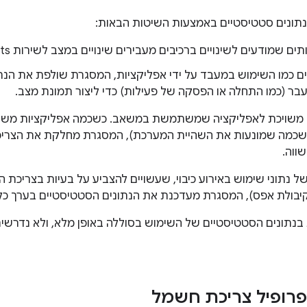
תונים סטטיסטיים באמצעות השיטות הבאות:
תים שמודעים לשינויים ברכיבים מעבירים שינויים במצב לשירות BatteryStats.
ים כמו השימוש במעבד על ידי אפליקציות, המסגרת שולפת את הנתו
בר (כמו התחלה או הפסקה של פעילות) כדי ליצור תמונת מצב.
 משויכת לאפליקציה שמשתמשת במשאב. כשכמה אפליקציות משת
השכמה שמונעות את השהיית המערכת), המסגרת מחלקת את הצריכה
ווה.
של נתוני שימוש באירוע כיבוי, שעשויים להצביע על בעיות בצריכת ה
בולת אפס), המסגרת מעדכנת את הנתונים הסטטיסטיים בערך כל 30 דקות
תונים הסטטיסטיים של השימוש בסוללה באופן מלא, ולא נדרשים שי
פרופיל צריכת חשמל