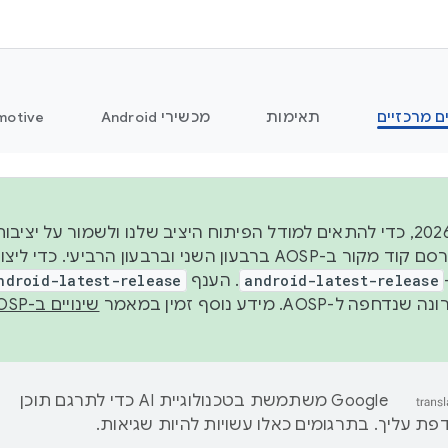
ם מרכזיים
תאימות
מכשירי Android
motive
החל משנת 2026, כדי להתאים למודל הפיתוח היציב שלנו ולשמור על
android-latest-release
. הענף
ndroid-latest-release
ל-AOSP. מידע נוסף זמין במאמר
שינויים ב-AOSP
‫Google משתמשת בטכנולוגיית AI כדי לתרגם תוכן
ת עליך. בתרגומים כאלו עשויות להיות שגיאות.