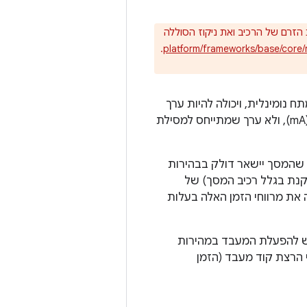
הזרם של הרכיב ואת ניקוז הסוללה
.
platform/frameworks/base/core/r
 במיליאמפר (mA) של זרם בנקודת מתח נומינלית, ויכולה להיות ערך
חלקי שמצוין במיקרואמפר (uA). הערך צריך להיות צריכת הזרם בסוללה במיליאמפר (mA), ולא ערך שמתייחס למסילת
מסך מציין את הזרם במיליאמפר (mA) שנדרש כדי שהמסך יישאר דולק בבהירות
קנת בגלל רכיב המסך) של
את מרווחי הזמן האלה בעלות
לה את זמן השימוש במעבד לכל אפליקציה בערך ה-mA שנדרש להפעלת המעבד במהירות
 הרצת קוד מעבד (הזמן