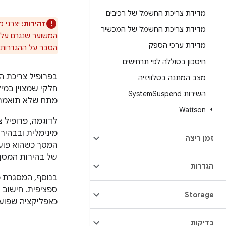
מדידת צריכת החשמל של רכיבים
זהירות:
יצרני מ
מדידת צריכת החשמל של המכשיר
המשוער שנגרם על יד
מדידת ערכי הספק
הסבר על ההגדרות
חיסכון בסוללה לפי תרחישים
מצב המתנה בטלוויזיה
השירות System
Suspend
מתח שלא תואמת 
Wattson
מינימלית ובבהיר
זמן ריצה
המסך כשהוא פועל
של בהירות המסך
הגדרות
ספציפית. חישוב 
Storage
כאפליקציה שפועל
בדיקות