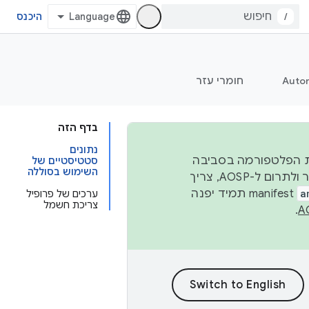
/
היכנס
Auto
חומרי עזר
בדף הזה
נתונים
 יציבות הפלטפורמה בסביבה
סטטיסטיים של
השימוש בסוללה
העסקית, נפרסם קוד מקור ב-AOSP ברבעון השני וברבעון הרביעי. כדי ליצור ולתרום ל-AOSP, צריך
a
manifest תמיד יפנה
ערכים של פרופיל
צריכת חשמל
.