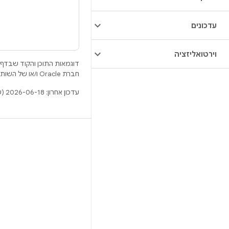
עדכונים
וירטואליזציה
דוגמאות התוכן והקוד שבדף 
חברת Oracle ו/או של השותפים העצמאיים שלה.
עדכון אחרון: 2026-06-18 (שעון UTC).
BUILD
מאגר Android
דרישות
להסבר על ההורדה
תצוגה מקדימה של הקודים הבינאריים
גיבוי קושחה