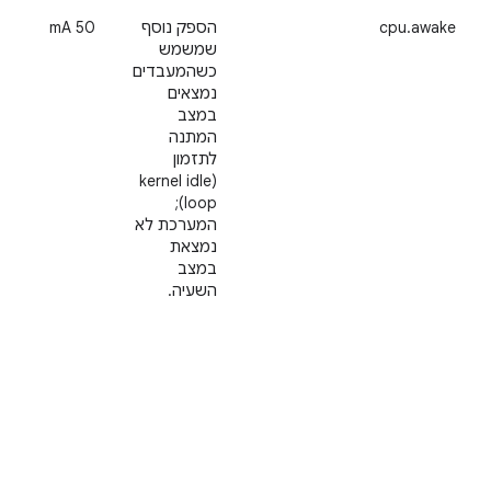
cpu.awake
הספק נוסף
‫50 mA
שמשמש
כשהמעבדים
נמצאים
במצב
המתנה
לתזמון
(kernel idle
loop);
המערכת לא
נמצאת
במצב
השעיה.