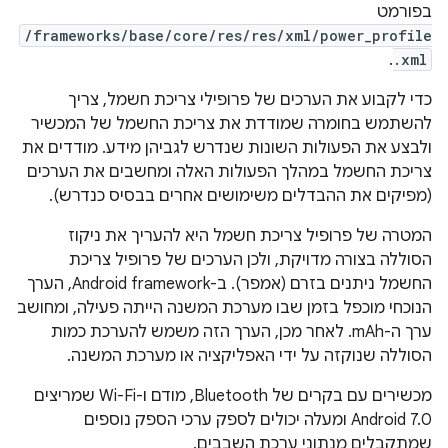
בפורמט
/frameworks/base/core/res/res/xml/power_profile
.
.xml
כדי לקבוע את הערכים של פרופילי צריכת חשמל, צריך
להשתמש בחומרה שמודדת את צריכת החשמל של המכשיר
ולבצע את הפעולות השונות שנדרש לגביהן מידע. מודדים את
צריכת החשמל במהלך הפעולות האלה ומחשבים את הערכים
(מפיקים את ההבדלים משימושים אחרים בבסיס כנדרש).
המטרה של פרופיל צריכת חשמל היא להעריך את ניקוז
הסוללה בצורה מדויקת, ולכן הערכים של פרופיל צריכת
החשמל ניתנים בזרם (אמפר). ב-Android framework, הערך
הנוכחי מוכפל בזמן שבו מערכת המשנה הייתה פעילה, ומחושב
ערך ה-mAh. לאחר מכן, הערך הזה משמש להערכת כמות
הסוללה שנוקזה על ידי האפליקציה או מערכת המשנה.
מכשירים עם בקרים של Bluetooth, מודם ו-Wi-Fi שמריצים
Android 7.0 ומעלה יכולים לספק ערכי הספק נוספים
שמתקבלים מנתוני ערכת השבבים.