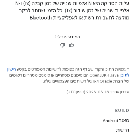
עלות הסריקה היא N אלפיות שנייה של זמן קבלה (rx) ו-N
אלפיות שנייה של זמן שידור (tx). כל הזמן שנותר לבקר
מוקצה לתעבורת רשת או לאפליקציית Bluetooth.
המידע עזר לך?
דוגמאות התוכן והקוד שבדף הזה כפופות לרישיונות המפורטים בקטע
רישיון
לתוכן
.‏ Java ו-OpenJDK הם סימנים מסחריים או סימנים מסחריים רשומים
של חברת Oracle ו/או של השותפים העצמאיים שלה.
עדכון אחרון: 2026-06-18 (שעון UTC).
BUILD
מאגר Android
דרישות