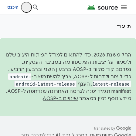
היכנס
תיעוד
החל משנת 2026, כדי להתאים למודל הפיתוח היציב שלנו
ולשמור על יציבות הפלטפורמה בסביבה העסקית,
נפרסם קוד מקור ב-AOSP ברבעון השני וברבעון הרביעי.
כדי ליצור ולתרום ל-AOSP, צריך להשתמש ב-
android-
latest-release
. הענף
android-latest-release
manifest תמיד יפנה לגרסה האחרונה שנדחפה ל-AOSP.
מידע נוסף זמין במאמר
שינויים ב-AOSP
.
‫Google משתמשת בטכנולוגיית AI כדי לתרגם תוכן