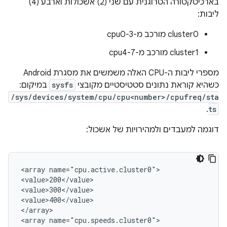
בארכיטקטורה הטרוגנית עם שני (2) אשכולות וארבע (4)
ליבות:
‫cluster0 מורכב מ-cpu0-3
‫cluster1 מורכב מ-cpu4-7
מספרי ליבות ה-CPU האלה משמשים את מסגרת Android
כשהיא קוראת נתונים סטטיסטיים מקובצי
sysfs
במיקום:
/sys/devices/system/cpu/cpu<number>/cpufreq/sta
.
ts
דוגמה למעבדים ולמהירויות של אשכול:
<array name="cpu.active.cluster0">

<value>200</value>

<value>300</value>

<value>400</value>

</array>

<array name="cpu.speeds.cluster0">
