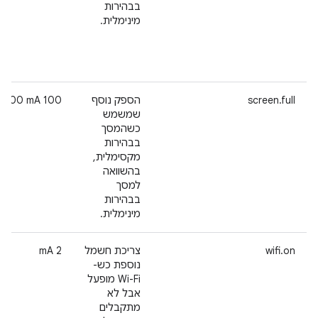
בבהירות
מינימלית.
screen.full
הספק נוסף
‫100 mA-300 mA
שמשמש
כשהמסך
בבהירות
מקסימלית,
בהשוואה
למסך
בבהירות
מינימלית.
wifi.on
צריכת חשמל
‫2 mA
נוספת כש-
Wi-Fi מופעל
אבל לא
מתקבלים