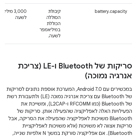
battery.capacity
קיבולת
‫3,000 מילי
הסוללה
לשעה
הכוללת
במיליאמפר
לשעה.
סריקות של Bluetooth ו-LE (צריכת
אנרגיה נמוכה)
במכשירים עם Android 7.0, המערכת אוספת נתונים לסריקות
של Bluetooth עם צריכת אנרגיה נמוכה (LE) ולתעבורת רשת
של Bluetooth (כמו RFCOMM ו-L2CAP), ומשייכת את
הפעילויות האלה לאפליקציה שהפעילה אותן. סריקות של
Bluetooth משויכות לאפליקציה שהפעילה את הסריקה, אבל
סריקות אצווה לא משויכות (אלא משויכות לאפליקציית
Bluetooth). אם אפליקציה סורקת במשך N אלפיות שנייה,