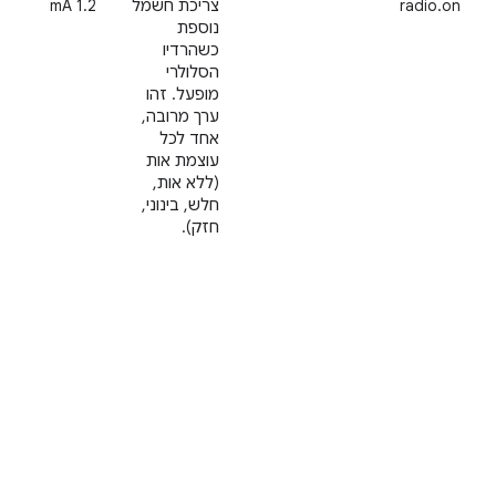
radio.on
צריכת חשמל
‫1.2 mA
נוספת
כשהרדיו
הסלולרי
מופעל. זהו
ערך מרובה,
אחד לכל
עוצמת אות
(ללא אות,
חלש, בינוני,
חזק).