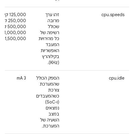
cpu.speeds
זהו ערך
‫125,000 
מרובה
250,000 
שכולל
500,000
רשימה של
0,000
כל מהירויות
1,500,000 קילו-הרץ
המעבד
האפשריות
בקילוהרץ
(KHz).
cpu.idle
הספק הכולל
‫3 mA
שהמערכת
צורכת
כשהמעבדים
(ו-SoC)
נמצאים
במצב
השעיה של
המערכת.