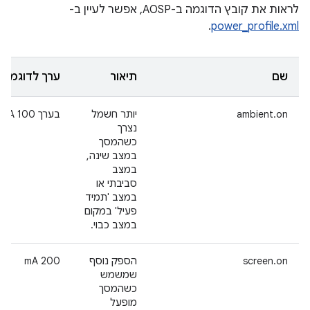
לראות את קובץ הדוגמה ב-AOSP, אפשר לעיין ב-
.
power_profile.xml
שם
תיאור
ערך לדוגמה
ambient.on
יותר חשמל
בערך 100 mA
נצרך
כשהמסך
במצב שינה,
במצב
סביבתי או
במצב 'תמיד
פעיל' במקום
במצב כבוי.
screen.on
הספק נוסף
‫200 mA
שמשמש
כשהמסך
מופעל