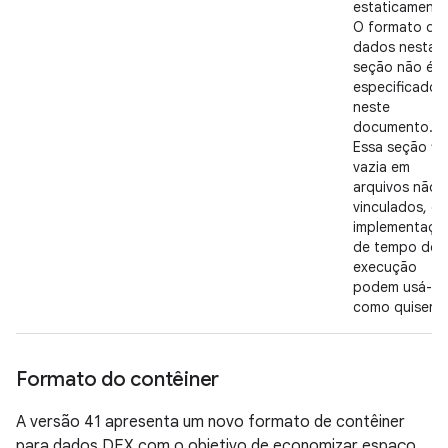
estaticamente
O formato do
dados nesta
seção não é
especificado
neste
documento.
Essa seção fi
vazia em
arquivos não
vinculados, e 
implementaçõ
de tempo de
execução
podem usá-la
como quisere
Formato do contêiner
A versão 41 apresenta um novo formato de contêiner
para dados DEX com o objetivo de economizar espaço.