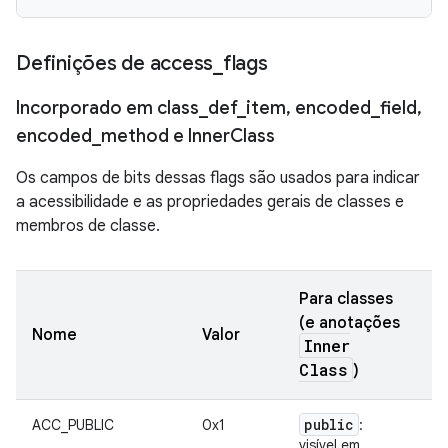
Definições de access
_
flags
Incorporado em class
_
def
_
item
,
encoded
_
field
,
encoded
_
method e Inner
Class
Os campos de bits dessas flags são usados para indicar
a acessibilidade e as propriedades gerais de classes e
membros de classe.
Para classes
(e anotações
P
Nome
Valor
Inner
c
Class
)
public
p
ACC_PUBLIC
0x1
:
visível em
vi