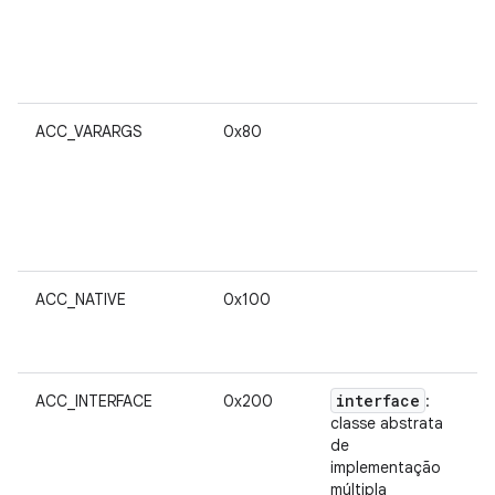
nã
pe
se
p
ACC_VARARGS
0x80
ACC_NATIVE
0x100
interface
ACC_INTERFACE
0x200
:
classe abstrata
de
implementação
múltipla