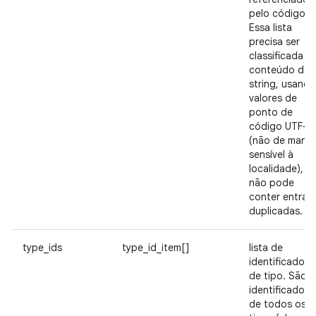
pelo código.
Essa lista
precisa ser
classificada p
conteúdo de
string, usando
valores de
ponto de
código UTF-1
(não de manei
sensível à
localidade), e
não pode
conter entrad
duplicadas.
type_ids
type_id_item[]
lista de
identificadore
de tipo. São
identificadore
de todos os