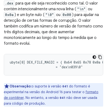
.dex
para que ele seja reconhecido como tal. O valor
contém intencionalmente uma nova linha (
"\n"
ou
0x0a
) e um byte nulo (
"\0"
ou
0x00
) para ajudar na
detecção de certas formas de corrupção. O valor
também codifica um número de versão de formato como
três dígitos decimais, que deve aumentar
monotonicamente ao longo do tempo à medida que o
formato evolui.
ubyte[8] DEX_FILE_MAGIC = { 0x64 0x65 0x78 0x0a 0x3
Observação
:o suporte à versão
do formato é
041
experimental
na versão do Android 16 para testar o
formato
de contêiner
. No entanto, a versão
não deve ser usada
041
para código de produção.