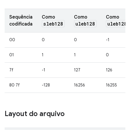
Sequência
Como
Como
Como
sleb128
uleb128
uleb128p
codificada
00
0
0
-1
01
1
1
0
7f
-1
127
126
80 7f
-128
16256
16255
Layout do arquivo