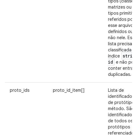
tipos (classes,
matrizes ou
tipos primitivo
referidos por
esse arquivo,
definidos ou
não nele. Essa
lista precisa s
classificada p
strin
índice
id
e não pod
conter entrad
duplicadas.
proto_ids
proto_id_item[]
Lista de
identificadore
de protótipo 
método. São
identificadore
de todos os
protótipos
referenciados