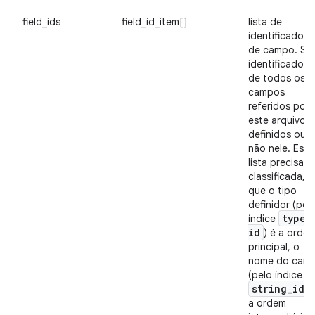
field_ids
field_id_item[]
lista de
identificadore
de campo. Sã
identificadore
de todos os
campos
referidos por
este arquivo,
definidos ou
não nele. Essa
lista precisa s
classificada, 
que o tipo
definidor (pel
type
_
índice
id
) é a orde
principal, o
nome do cam
(pelo índice
string
_
id
)
a ordem