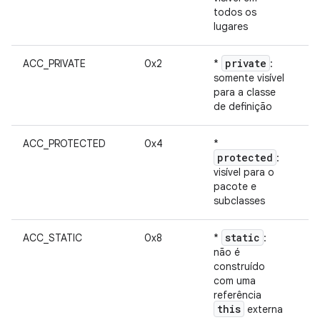
todos os
to
lugares
lu
private
p
ACC_PRIVATE
0x2
*
:
somente visível
vi
para a classe
pa
de definição
de
p
ACC_PROTECTED
0x4
*
protected
:
vi
visível para o
pa
pacote e
su
subclasses
static
s
ACC_STATIC
0x8
*
:
não é
gl
construído
de
com uma
cl
referência
this
externa