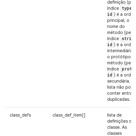
definição (pel
type
_
índice
id
) é a orde
principal, o
nome do
método (pelo
strin
índice
id
) é a orde
intermediária 
o protótipo d
método (pelo
proto
índice
id
) é a orde
secundária. A
lista não pode
conter entrad
duplicadas.
class_defs
class_def_item[]
lista de
definições de
classe. As
classes