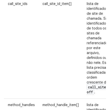
call_site_ids
call_site_id_item[]
lista de
identificadore
de site de
chamada. São
identificadore
de todos os
sites de
chamada
referenciados
por este
arquivo,
definidos ou
não nele. Essa
lista precisa s
classificada e
ordem
crescente de
call
_
site
_
off
.
method_handles
method_handle_item[]
lista de
identificadore