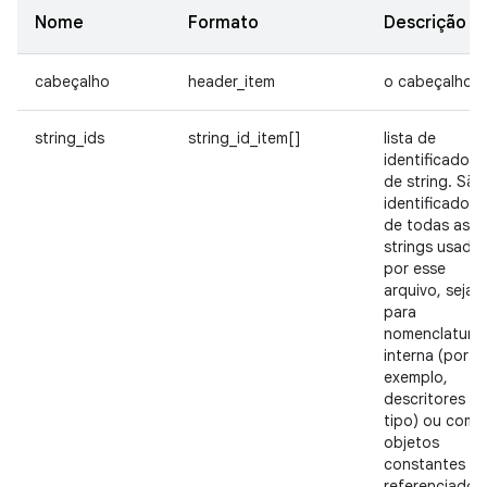
Nome
Formato
Descrição
cabeçalho
header_item
o cabeçalho
string_ids
string_id_item[]
lista de
identificadore
de string. São
identificadore
de todas as
strings usada
por esse
arquivo, seja
para
nomenclatura
interna (por
exemplo,
descritores d
tipo) ou como
objetos
constantes
referenciados