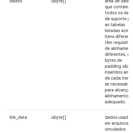
dados
ubyte[]
área de dados
que contém
todos os dad
de suporte pa
as tabelas
listadas acima
Itens diferent
têm requisitos
de alinhament
diferentes, e
bytes de
padding são
inseridos ante
de cada item,
se necessário,
para alcançar
alinhamento
adequado.
link_data
ubyte[]
dados usados
em arquivos
vinculados