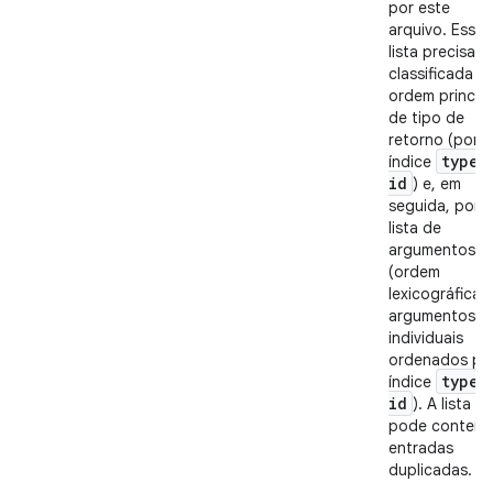
por este
arquivo. Essa
lista precisa s
classificada e
ordem princip
de tipo de
retorno (por
type
_
índice
id
) e, em
seguida, por
lista de
argumentos
(ordem
lexicográfica,
argumentos
individuais
ordenados po
type
_
índice
id
). A lista n
pode conter
entradas
duplicadas.