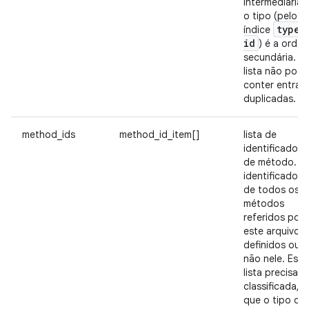
intermediária 
o tipo (pelo
type
_
índice
id
) é a orde
secundária. A
lista não pode
conter entrad
duplicadas.
method_ids
method_id_item[]
lista de
identificadore
de método. S
identificadore
de todos os
métodos
referidos por
este arquivo,
definidos ou
não nele. Essa
lista precisa s
classificada, 
que o tipo de