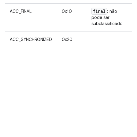
final
f
ACC_FINAL
0x10
: não
pode ser
im
subclassificado
a 
ACC_SYNCHRONIZED
0x20