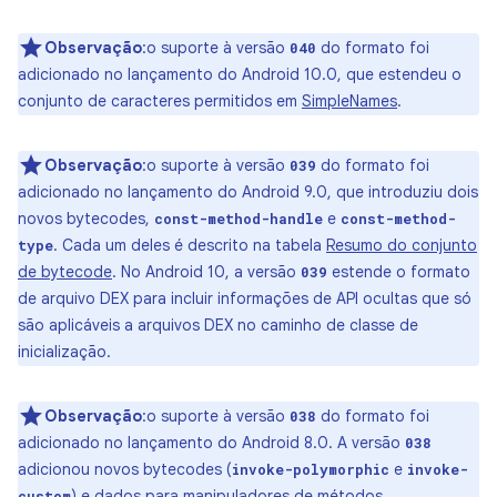
Observação
:o suporte à versão
do formato foi
040
adicionado no lançamento do Android 10.0, que estendeu o
conjunto de caracteres permitidos em
SimpleNames
.
Observação
:o suporte à versão
do formato foi
039
adicionado no lançamento do Android 9.0, que introduziu dois
novos bytecodes,
e
const-method-handle
const-method-
. Cada um deles é descrito na tabela
Resumo do conjunto
type
de bytecode
. No Android 10, a versão
estende o formato
039
de arquivo DEX para incluir informações de API ocultas que só
são aplicáveis a arquivos DEX no caminho de classe de
inicialização.
Observação
:o suporte à versão
do formato foi
038
adicionado no lançamento do Android 8.0. A versão
038
adicionou novos bytecodes (
e
invoke-polymorphic
invoke-
) e dados para manipuladores de métodos.
custom