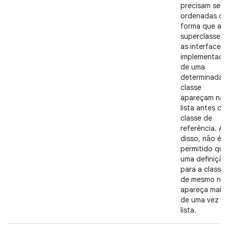
precisam ser
ordenadas de
forma que a
superclasse e
as interfaces
implementada
de uma
determinada
classe
apareçam na
lista antes da
classe de
referência. Al
disso, não é
permitido que
uma definição
para a classe
de mesmo no
apareça mais
de uma vez na
lista.