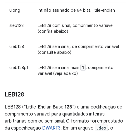
ulong
int não assinado de 64 bits, little-endian
sleb128
LEB128 com sinal, comprimento variável
(confira abaixo)
uleb128
LEB128 sem sinal, de comprimento variável
(consulte abaixo)
1
uleb128p1
LEB128 sem sinal mais
, comprimento
variável (veja abaixo)
LEB128
LEB128 ("
L
ittle-
E
ndian
B
ase
128
") é uma codificação de
comprimento variável para quantidades inteiras
arbitrárias com ou sem sinal. O formato foi emprestado
da especificação
DWARF3
. Em um arquivo
.dex
, o