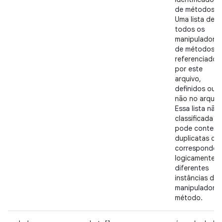
de métodos.
Uma lista de
todos os
manipuladore
de métodos
referenciados
por este
arquivo,
definidos ou
não no arquiv
Essa lista não
classificada e
pode conter
duplicatas qu
corresponde
logicamente a
diferentes
instâncias de
manipulador d
método.