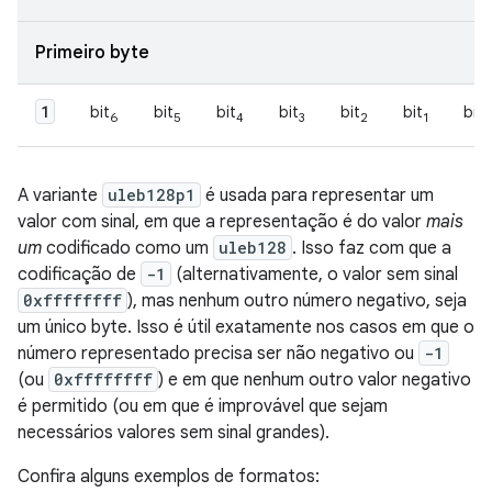
Primeiro byte
1
bit
bit
bit
bit
bit
bit
bit
6
5
4
3
2
1
A variante
uleb128p1
é usada para representar um
valor com sinal, em que a representação é do valor
mais
um
codificado como um
uleb128
. Isso faz com que a
codificação de
-1
(alternativamente, o valor sem sinal
0xffffffff
), mas nenhum outro número negativo, seja
um único byte. Isso é útil exatamente nos casos em que o
número representado precisa ser não negativo ou
-1
(ou
0xffffffff
) e em que nenhum outro valor negativo
é permitido (ou em que é improvável que sejam
necessários valores sem sinal grandes).
Confira alguns exemplos de formatos: