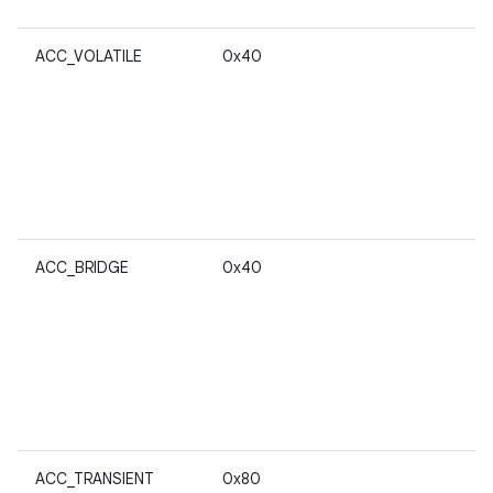
v
ACC_VOLATILE
0x40
re
a
es
aj
se
li
e
ACC_BRIDGE
0x40
t
ACC_TRANSIENT
0x80