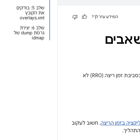
שלב 5: בודקים
את הקובץ
המידע עזר לך?
overlays.xml
שלב 6: יצירת
גרסת dump של
שאבים
idmap
תוכלו להיעזר בתוכן הזה כדי לפתור בעיות שקשורות לכך ששכבת-על של משאבים בסביבת זמן ריצה (RRO) לא
קציה בזמן הריצה
. חשוב לעקוב
התהליך.