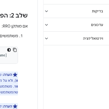
בדיקות
שלב 2: הפעלה והשבתה של RRO
עדכונים
אם מותקן RRO:
משתמשים בפ
וירטואליזציה
ame
]
הערה:
שי
), ולא על 
0
. משתמש 
10
שהמשתמש בח
הערה: