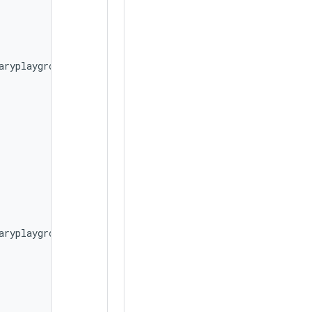
aryplayground/googlecarui-com-android-car-rotaryplaygroun
aryplayground/googlecarui-com-android-car-rotaryplaygroun