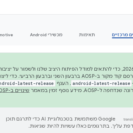
ם מרכזיים
תאימות
מכשירי Android
motive
החל משנת 2026, כדי להתאים למודל הפיתוח היציב שלנו ולשמור על
android-latest-release
. הענף
ndroid-latest-release
ל-AOSP. מידע נוסף זמין במאמר
שינויים ב-AOSP
‫Google משתמשת בטכנולוגיית AI כדי לתרגם תוכן
ת עליך. בתרגומים כאלו עשויות להיות שגיאות.