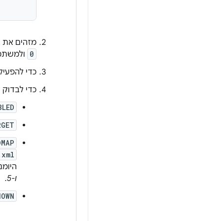
מזהים את המשתמש 
0
ולמשת
כדי להפעיל (או להשב
כדי לבדוק
BLED
RGET
DMAP
.xml
היומנ
ו-5.
NOWN