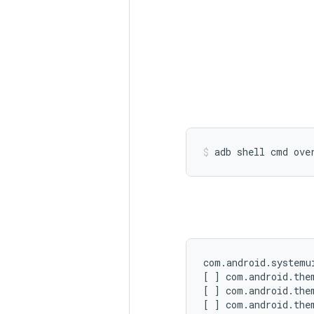
adb
shell
cmd
ove
com.android.systemui
[ ] com.android.them
[ ] com.android.them
[ ] com.android.them