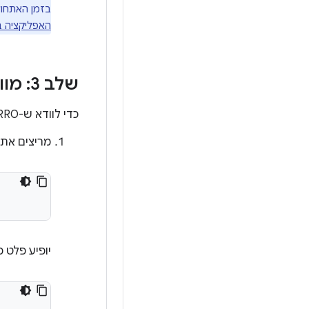
בזמן האתחול
האפליקציה ב
שלב 3: מוודאים שה-RRO מותקן
כדי לוודא ש-RRO מותקן במכשיר או לפתור בעיות שקשורות לכך שהוא לא הופעל:
מריצים את 
יופיע פלט כ