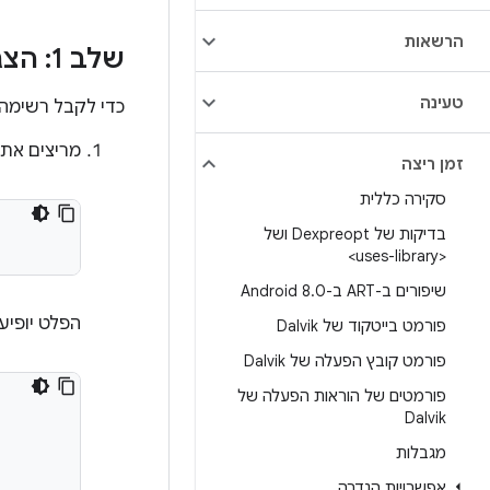
הרשאות
שלב 1: הצגת רשימת ה-RRO
טעינה
כדי לקבל רשימה של
מריצים את 
זמן ריצה
סקירה כללית
בדיקות של Dexpreopt ושל
<uses-library>
שיפורים ב-ART ב-Android 8
0
.
הפלט יופיע 
פורמט בייטקוד של Dalvik
פורמט קובץ הפעלה של Dalvik
פורמטים של הוראות הפעלה של
Dalvik
מגבלות
אפשרויות הגדרה