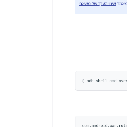
במאמר
שינוי הערך של משאבי
adb
shell
cmd
ove
com.android.car.rota