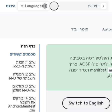
/
היכנס
Auto
חומרי עזר
בדף הזה
מסמכים קשורים
 יציבות הפלטפורמה בסביבה
שלב 1: הצגת
העסקית, נפרסם קוד מקור ב-AOSP ברבעון השני וברבעון הרביעי. כדי ליצור ולתרום ל-AOSP, צריך
רשימת ה-RRO
a
manifest תמיד יפנה
שלב 2: הפעלה
.
והשבתה של RRO
שלב 3: מוודאים
שה-RRO מותקן
שלב 4: בודקים
את הקובץ
AndroidManifest
.xml