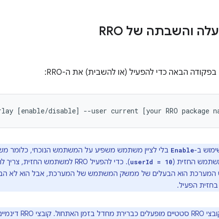
קודה הבאה כדי להפעיל (או להשבית) את ה-RRO:
rlay
[
enable/disable
]
--user
current
[
your
RRO
package
n
מוש ב-
בלי לציין משתמש משפיע על המשתמש הנוכחי, כלומר מ
Enable
משתמש החזית (
). כדי להפעיל RRO למשתמש החזית, צריך להשתמש בפרמטר
userId = 10
המערכת הוא הבעלים של ממשק המשתמש של המערכת, אבל הוא לא הבעל
זית הפעיל.
קובצי RRO סטטיים מ