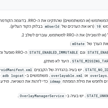
(או המשתמשים) שהתקינו את ה-RRO. בדוגמה הקודמת, ה-RRO זמין למשתמש
מש
10
(ראו את הערכים של
mUserId
בבלוק הקוד העליון).
ית) את ה-RRO למשתמש, עוברים לשלב 2.
 את הערך של
mState
:
STATE_ENA
וגם
STATE_ENABLED_IMMUTABLE
ה-RRO מופעל ומוחיל על היעד.
STATE_MISSING_TA
. היעד לא מותקן.
STATE_NO_I
. יש בעיה בהגדרה של הקבצים
roidManifest.xml
overlays
או
overlayable.xml
. משתמשים ב-
adb logcat
כ
ים ולחפש את מילת המפתח
idmap
כדי לזהות את השגיאה.
STATE_UNK
. יש בעיה ב-
OverlayManagerService
.