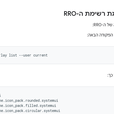
 ה-RRO:
הפקודה הבאה:
rlay
list
--user
current
כך:


e.icon_pack.rounded.systemui

e.icon_pack.filled.systemui

e.icon_pack.circular.systemui
