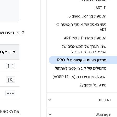
ART TI
הטמעת Signed Config
ניפוי באגים של איסוף האשפה ב-
ART
מוודאים שה-RRO מופיע ברשימה. האינדיקטורים הבאים מצביעים על 
הטמעת מהדר JIT של ART
שינוי הערך של המשאבים של
אפליקציה בזמן הריצה
אינדיקטו
פתרון בעיות שקשורות ל-RRO
[ ]
פרופילים של קובצי אימג' לאתחול
הפעלה מחדש רכה (עד AOSP 14)
[X]
מידע על Zygote
---
הגדרות
אם ה-RRO לא מופיע בקטע'שם החבילה' של היעד שרוצים להוסיף לו שכבת-על, ה-RRO לא מותקן.
Storage