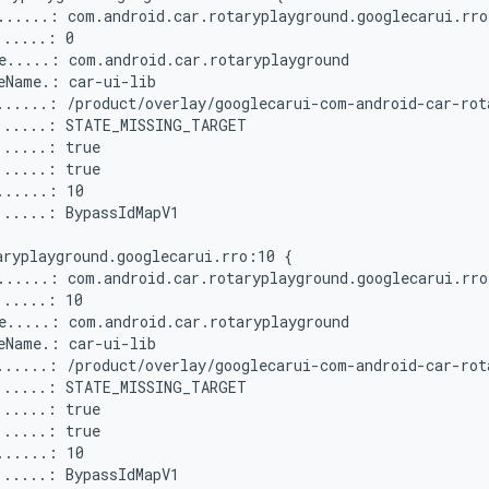
......: com.android.car.rotaryplayground.googlecarui.rro

.....: 0

e.....: com.android.car.rotaryplayground

eName.: car-ui-lib

......: /product/overlay/googlecarui-com-android-car-rot
......: STATE_MISSING_TARGET

.....: true

.....: true

.....: 10

.....: BypassIdMapV1

ryplayground.googlecarui.rro:10 {

......: com.android.car.rotaryplayground.googlecarui.rro

.....: 10

e.....: com.android.car.rotaryplayground

eName.: car-ui-lib

......: /product/overlay/googlecarui-com-android-car-rot
......: STATE_MISSING_TARGET

.....: true

.....: true

.....: 10

.....: BypassIdMapV1
