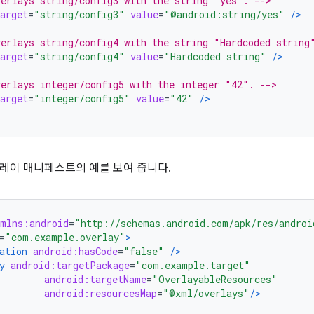
erlays string/config3 with the string "yes". -->
arget
=
"string/config3"
value
=
"@android:string/yes"
/>
erlays string/config4 with the string "Hardcoded string
arget
=
"string/config4"
value
=
"Hardcoded string"
/>
erlays integer/config5 with the integer "42". -->
arget
=
"integer/config5"
value
=
"42"
/>
레이 매니페스트의 예를 보여 줍니다.
xmlns:android
=
"http://schemas.android.com/apk/res/androi
=
"com.example.overlay"
>
ation
android:hasCode
=
"false"
/>
y
android:targetPackage
=
"com.example.target"
android:targetName
=
"OverlayableResources"
android:resourcesMap
=
"@xml/overlays"
/>