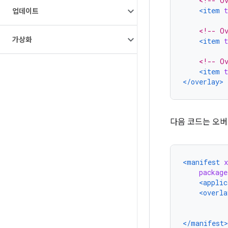
<!-- Ov
<item
t
업데이트
<!-- Ov
가상화
<item
t
<!-- Ov
<item
t
</overlay>
다음 코드는 오버
<manifest
package
<applic
<overla
</manifest>