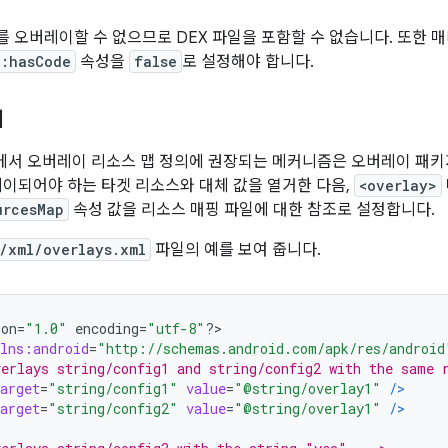
 오버레이할 수 없으므로 DEX 파일을 포함할 수 없습니다. 또한
d:hasCode
속성을
false
로 설정해야 합니다.
의
1 이상에서 오버레이 리소스 맵 정의에 권장되는 메커니즘은 오버레이 패
레이되어야 하는 타겟 리소스와 대체 값을 열거한 다음,
<overlay>
urcesMap
속성 값을 리소스 매핑 파일에 대한 참조로 설정합니다.
/xml/overlays.xml
파일의 예를 보여 줍니다.
ion
=
"1.0"
 encoding
=
"utf-8"
?>
lns:android
=
"http://schemas.android.com/apk/res/android
erlays string/config1 and string/config2 with the same 
arget
=
"string/config1"
value
=
"@string/overlay1"
/>
arget
=
"string/config2"
value
=
"@string/overlay1"
/>