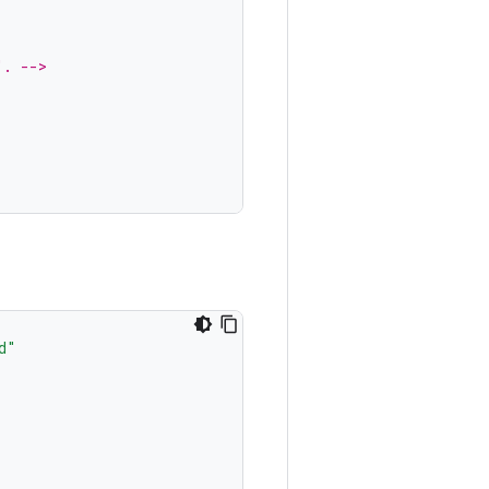
". -->
d"