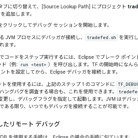
ブに切り替えて、[Source Lookup Path]
にプロジェクト
tra
を追加します。
 をクリックしてデバッグ セッションを開始します。
る JVM プロセスにデバッガが接続し、
tradefed.sh
を実行
れます。
でコードをステップ実行するには、Eclipse でブレーク ポイ
マンド（例:
run <test>
）を呼び出します。TF の開始時になん
ントを設定してから、Eclipse デバッガを接続します。
ポートを使用するには、上記のステップ 1 のコマンドに
TF_DEBU
ハングバグを調査する場合も、これを使用できます。
tradefe
変更し、デバッグフラグを指定して起動します。JVM はデバ
である限り、いつでもデバッガを接続することが可能です。
用したリモート デバッグ
 JDB を使用する手順は、Eclipse の場合の手順に似ています。