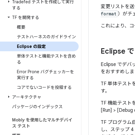
Tradefed テストを作成して実行
変更リストを送
する
format
）がチ
TF を開発する
これにより、コ
概要
テストハーネスのガイドライン
Eclipse の設定
Eclips
単体テストと機能テストを含め
る
Eclipse 
をおすすめしま
Error Prone バグチェッカーを
実行する
TF 単体テス
コアでないコードを投稿する
す。
アーキテクチャ
TF 機能テス
パッケージのインデックス
[Run] > [Debug 
Mobly を使用したマルチデバイ
TF プログラ
ス テスト
し、ステップ 4