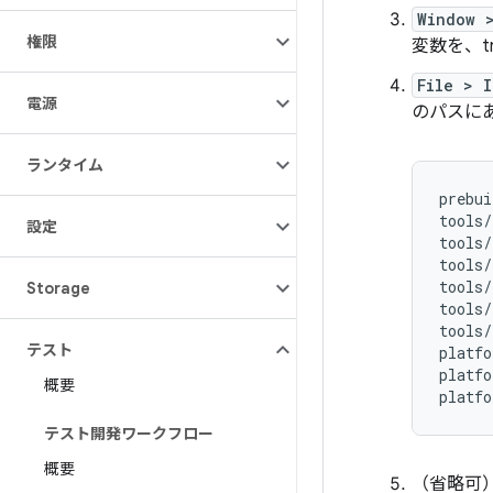
Window 
権限
変数を、t
File > I
電源
のパスにあ
ランタイム
prebui
tools
/
設定
tools
/
tools
/
tools
/
Storage
tools
/
tools
/
テスト
platfo
platfo
概要
platfo
テスト開発ワークフロー
概要
（省略可