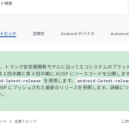
コード検索
トピック
互換性
Android デバイス
Automot
年より、トランク安定版開発モデルに沿ってエコシステムのプラ
 2 四半期と第 4 四半期に AOSP にソースコードを公開しま
id-latest-release
を使用します。
android-latest-relea
AOSP にプッシュされた最新のリリースを参照します。詳細に
い。
ント
主要トピック
この