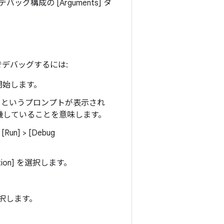
デバッグ構成の [Arguments]
タ
でデバッグするには:
 を開始します。
というプロンプトが表示され
機していることを意味します。
] > [Debug
on]
を選択します。
選択します。