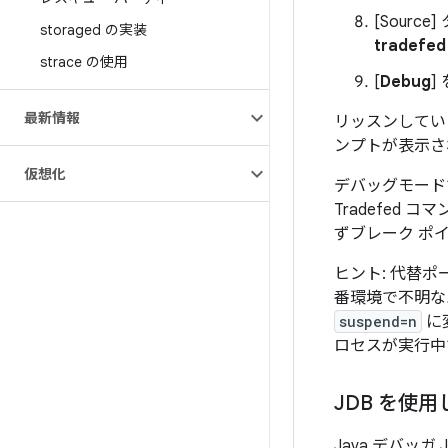
[Source]
タ
storaged の実装
tradefed
strace の使用
[
Debug
]
最新情報
リッスンしてい
ンプトが表示さ
仮想化
デバッグモード
Tradefed コ
ずブレーク ポイ
ヒント: 代替
番環境で不明な
suspend=n
に
ロセスが実行中
JDB を使
Java デバッガ