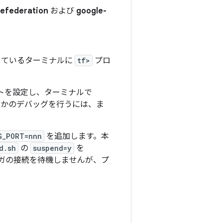
defederation
および
google-
しているターミナルに
tf>
プロ
ントを設定し、ターミナルで
らかのデバッグを行うには、ま
G_PORT=nnn
を追加します。本
d.sh
の
suspend=y
を
ッガの接続を待機しませんが、プ