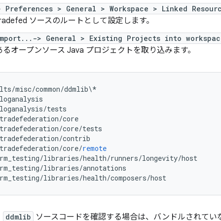
> Preferences > General > Workspace > Linked Resour
radefed ソースのルートとして設定します。
mport...-> General > Existing Projects into workspac
るオープンソース Java プロジェクトを取り込みます。
lts
/
misc
/
common
/
ddmlib
\
*
loganalysis
loganalysis
/
tests
tradefederation
/
core
tradefederation
/
core
/
tests
tradefederation
/
contrib
tradefederation
/
core
/
remote
rm_testing
/
libraries
/
health
/
runners
/
longevity
/
host
rm_testing
/
libraries
/
annotations
rm_testing
/
libraries
/
health
/
composers
/
host
）
ddmlib
ソースコードを確認する場合は、バンドルされてい