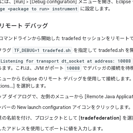
Run] > [Debug configuration]
メニューを開き、Eclipse 
ge <package to run> instrument
に設定します。
 でのリモート デバッグ
コマンドラインから開始した tradefed セッションをリモート
フラグ
TF_DEBUG=1 tradefed.sh
を指定して tradefed.sh
Listening for transport dt_socket at address: 10088
ます。これは、JVM がポート
10088
でデバッガの接続を待
ーから Eclipse のリモート デバッグを使用して接続します。[Run
ions...]
を選択します。
 ダイアログで、左側のメニューから [Remote Java Applicati
の New launch configuration
アイコンをクリックします。
意の名前を付け、プロジェクトとして [
tradefederation
] を
したアドレスを使用してポートに値を入力します。