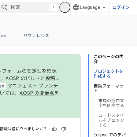
/
ログイン
ive
リファレンス
このページの内
容
ットフォームの安定性を確保
プロジェクトを
作成する
す。AOSP のビルドと投稿に
se
マニフェスト ブランチ
自動フォーマッ
ト
ついては、
AOSP の変更点
を
末尾の空白文
字を削除する
コードスタイ
ルをチェック
する
情報は役に立ちましたか？
Eclipse でのデバ