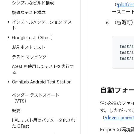
シンプルなビルド構成
（
/platfo
ースコー
複雑なテスト構成
インストルメンテーション テス
（省略可
ト
Google
Test（GTest）
test/s
JAR ホストテスト
test/s
テスト マッピング
Atest を使用してテストを実行す
る
Omni
Lab Android Test Station
自動フォ
ベンダー テストスイート
（VTS）
注: 必須のフ
す。したがって
概要
（
/development/
HAL テスト用のパラメータ化され
た GTest
Eclipse の