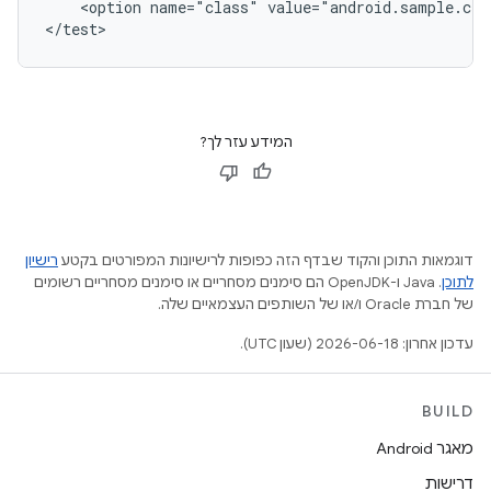
<option
name="class"
value="android.sample.cts
המידע עזר לך?
דוגמאות התוכן והקוד שבדף הזה כפופות לרישיונות המפורטים בקטע
רישיון
לתוכן
.‏ Java ו-OpenJDK הם סימנים מסחריים או סימנים מסחריים רשומים
של חברת Oracle ו/או של השותפים העצמאיים שלה.
עדכון אחרון: 2026-06-18 (שעון UTC).
BUILD
מאגר Android
דרישות