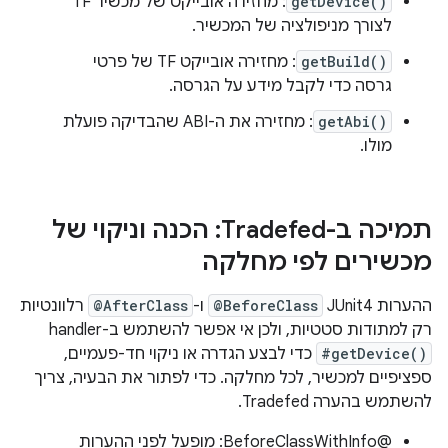
getDevice()
: מחזירה אובייקט של מכשיר TF
לצורך מניפולציה של המכשיר.
getBuild()
: מחזירה אובייקט TF של פרטי
גרסה כדי לקבל מידע על הגרסה.
getAbi()
: מחזירה את ה-ABI שהבדיקה פועלת
מולו.
תמיכה ב-Tradefed: הכנה וניקוי של
מכשירים לפי מחלקה
ההערות JUnit4‏
@BeforeClass
ו-
@AfterClass
רלוונטיות
רק למתודות סטטיות, ולכן אי אפשר להשתמש ב-handler‏
#getDevice()
כדי לבצע הגדרה או ניקוי חד-פעמיים,
ספציפיים למכשיר, לכל מחלקה. כדי לפתור את הבעיה, צריך
להשתמש בהערה Tradefed.
‫@BeforeClassWithInfo: מופעל לפני ההערות