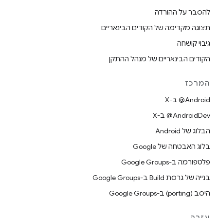
להסבר על ההורדה
תצוגה מקדימה של הקודים הבינאריים
גיבוי קושחה
הקודים הבינאריים של מנהל ההתקן
המרכז
‫‎@Android ב-X
‫‎@AndroidDev ב-X
הבלוג של Android
בלוג האבטחה של Google
פלטפורמה ב-Google Groups
בנייה של גרסת Build ב-Google Groups
היסב (porting) ב-Google Groups
עזרה