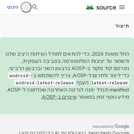
היכנס
תיעוד
החל משנת 2026, כדי להתאים למודל הפיתוח היציב שלנו
ולשמור על יציבות הפלטפורמה בסביבה העסקית,
נפרסם קוד מקור ב-AOSP ברבעון השני וברבעון הרביעי.
כדי ליצור ולתרום ל-AOSP, צריך להשתמש ב-
android-
latest-release
. הענף
android-latest-release
manifest תמיד יפנה לגרסה האחרונה שנדחפה ל-AOSP.
מידע נוסף זמין במאמר
שינויים ב-AOSP
.
‫Google משתמשת בטכנולוגיית AI כדי לתרגם תוכן