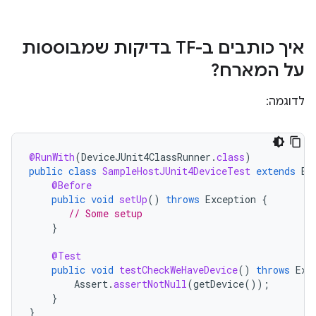
איך כותבים ב-TF בדיקות שמבוססות
על המארח?
לדוגמה:
@RunWith
(
DeviceJUnit4ClassRunner
.
class
)
public
class
SampleHostJUnit4DeviceTest
extends
Ba
@Before
public
void
setUp
()
throws
Exception
{
// Some setup
}
@Test
public
void
testCheckWeHaveDevice
()
throws
Exc
Assert
.
assertNotNull
(
getDevice
());
}
}