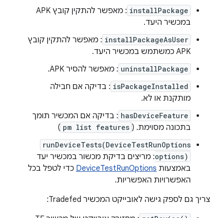
installPackage
: מאפשר להתקין קובץ APK
במכשיר היעד.
installPackageAsUser
: מאפשר להתקין קובץ
APK כמשתמש במכשיר היעד.
uninstallPackage
: מאפשר להסיר APK.
isPackageInstalled
: בדיקה אם חבילה
מותקנת או לא.
hasDeviceFeature
: בדיקה אם המכשיר תומך
בתכונה מסוימת. (
pm list features
)
runDeviceTests(DeviceTestRunOptions
options)
: מריצים בדיקת מכשור במכשיר יעד
באמצעות
DeviceTestRunOptions
כדי לטפל בכל
האפשרויות האפשריות.
צריך גם לספק גישה לאובייקט המכשיר Tradefed: