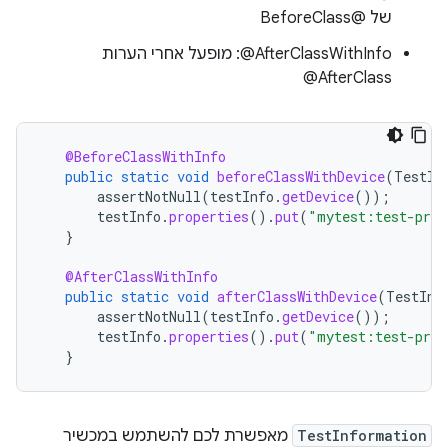
של @BeforeClass
@AfterClass
@BeforeClassWithInfo
public
static
void
beforeClassWithDevice
(
TestIn
assertNotNull
(
testInfo
.
getDevice
());
testInfo
.
properties
().
put
(
"mytest:test-prop
}
@AfterClassWithInfo
public
static
void
afterClassWithDevice
(
TestInf
assertNotNull
(
testInfo
.
getDevice
());
testInfo
.
properties
().
put
(
"mytest:test-prop
}
TestInformation
מאפשרת לכם להשתמש במכשיר