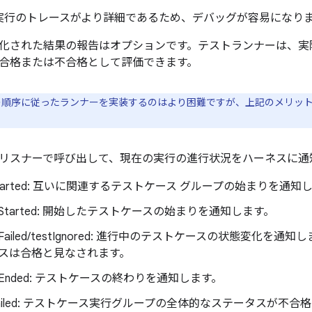
実行のトレースがより詳細であるため、デバッグが容易になり
化された結果の報告はオプションです。テストランナーは、実
合格または不合格として評価できます。
順序に従ったランナーを実装するのはより困難ですが、上記のメリッ
リスナーで呼び出して、現在の実行の進行状況をハーネスに通
unStarted: 互いに関連するテストケース グループの始まりを通知
stStarted: 開始したテストケースの始まりを通知します。
stFailed/testIgnored: 進行中のテストケースの状態変化
スは合格と見なされます。
stEnded: テストケースの終わりを通知します。
unFailed: テストケース実行グループの全体的なステータスが