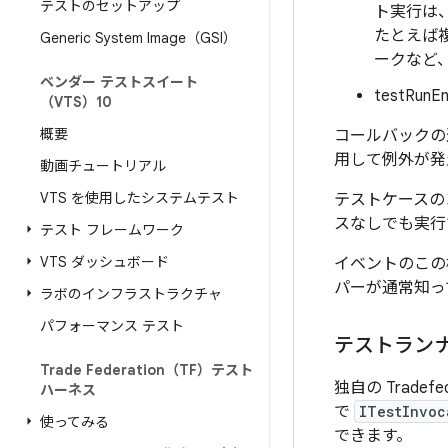
テストのセットアップ
ト実行
は
たとえば
Generic System Image（GSI）
ークなど
ベンダー テストスイート
testR
（VTS）10
概要
コールバックの
用して例外が
動画チュートリアル
VTS を使用したシステムテスト
テストケースの
スなしでも実行
テスト フレームワーク
VTS ダッシュボード
イベントのこの
パーが通常知っ
ラボのインフラストラクチャ
パフォーマンス テスト
テストラン
Trade Federation（TF）テスト
独自の Trad
ハーネス
で
ITestInvoc
使ってみる
できます。