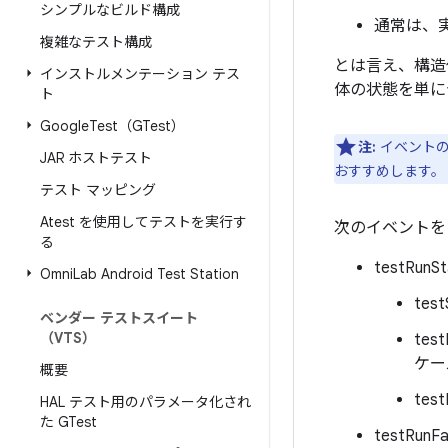
シンプルなビルド構成
通常は、
複雑なテスト構成
とは言え、構造
インストルメンテーション テス
体の状態を単に
ト
Google
Test（GTest）
注:
イベントの
JAR ホストテスト
おすすめします。
テスト マッピング
Atest を使用してテストを実行す
次のイベントを
る
testR
Omni
Lab Android Test Station
te
ベンダー テストスイート
（VTS）
te
ケー
概要
te
HAL テスト用のパラメータ化され
た GTest
testR