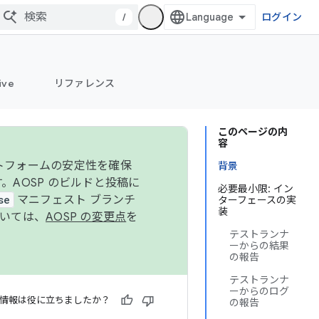
/
ログイン
ive
リファレンス
このページの内
容
ットフォームの安定性を確保
背景
す。AOSP のビルドと投稿に
必要最小限: イン
se
マニフェスト ブランチ
ターフェースの実
装
ついては、
AOSP の変更点
を
テストランナ
ーからの結果
の報告
テストランナ
ーからのログ
情報は役に立ちましたか？
の報告