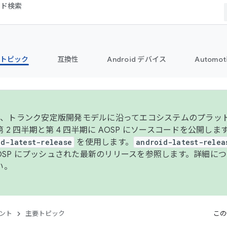
コード検索
トピック
互換性
Android デバイス
Automot
年より、トランク安定版開発モデルに沿ってエコシステムのプラ
 2 四半期と第 4 四半期に AOSP にソースコードを公開しま
id-latest-release
を使用します。
android-latest-relea
AOSP にプッシュされた最新のリリースを参照します。詳細に
い。
ント
主要トピック
この