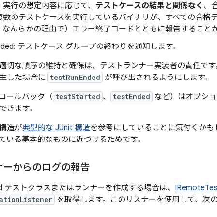
、実行の想定内容に応じて、
テストケースの結果と関係なく
、
複数のテストケースを実行しているバイナリが、すべての合格
、なんらかの理由で）エラー終了コードとともに報告すること
unEnded: テストケース グループの終わりを通知します。
適切な順序の維持と確保は、テストランナー実装者の責任です
発生した場合に
testRunEnded
が呼び出されるようにします。
コールバック（
testStarted
、
testEnded
など）はオプショ
できます。
構造が
典型的な JUnit 構造
を参考にしていることに気付くかも
ている基本的なものに近づけるためです。
ナーからのログの報告
efed テストクラスまたはランナーを作成する場合は、
IRemoteTes
ationListener
を取得します。このリスナーを使用して、次