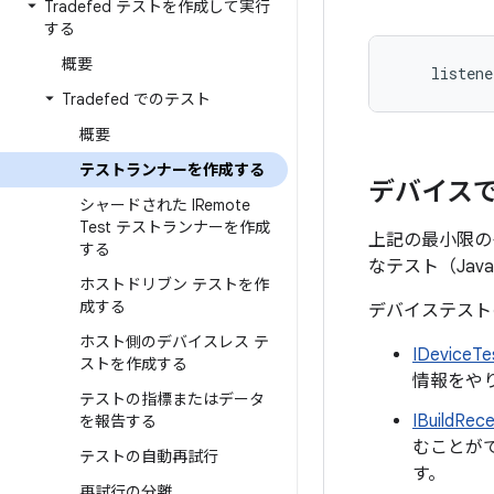
Tradefed テストを作成して実行
する
概要
listene
Tradefed でのテスト
概要
テストランナーを作成する
デバイス
シャードされた IRemote
Test テストランナーを作成
上記の最小限の
する
なテスト（Ja
ホストドリブン テストを作
成する
デバイステスト
ホスト側のデバイスレス テ
IDeviceTe
ストを作成する
情報をやり
テストの指標またはデータ
IBuildRece
を報告する
むことが
テストの自動再試行
す。
再試行の分離