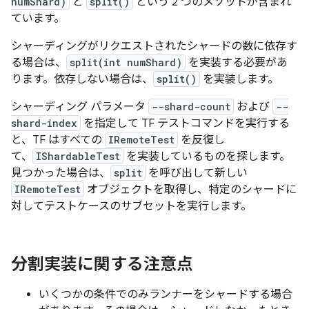
numShard)
と
split()
という 2 つのメソッドが含まれ
ています。
シャーディングがリクエストされたシャードの数に依存す
る場合は、
split(int numShard)
を実装する必要があ
ります。依存しない場合は、
split()
を実装します。
シャーディング パラメータ
--shard-count
および
--
shard-index
を指定して TF テストコマンドを実行する
と、TF はすべての
IRemoteTest
を反復し
て、
IShardableTest
を実装しているものを探します。
見つかった場合は、
split
を呼び出して新しい
IRemoteTest
オブジェクトを取得し、特定のシャードに
対してテストケースのサブセットを実行します。
分割実装に関する注意点
いくつかの条件でのみランナーをシャードする場合