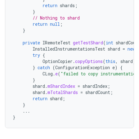
return
shards
;
}
// Nothing to shard
return
null
;
}
private
IRemoteTest
getTestShard
(
int
shardCoun
InstalledInstrumentationsTest
shard
=
new
try
{
OptionCopier
.
copyOptions
(
this
,
shard
);
}
catch
(
ConfigurationException
e
)
{
CLog
.
e
(
"failed to copy instrumentation
}
shard
.
mShardIndex
=
shardIndex
;
shard
.
mTotalShards
=
shardCount
;
return
shard
;
}
...
}