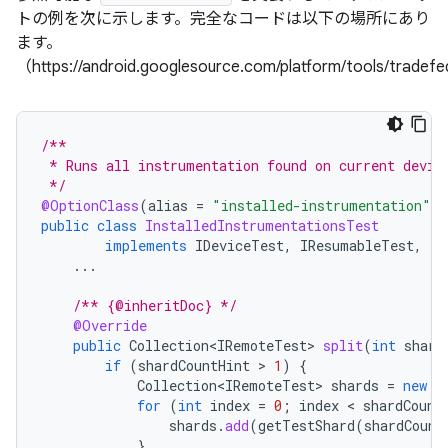
トの例を次に示します。完全なコードは以下の場所にあり
ます。
（https://android.googlesource.com/platform/tools/tradefe
/**
 * Runs all instrumentation found on current devic
 */
@OptionClass
(
alias
=
"installed-instrumentation"
)
public
class
InstalledInstrumentationsTest
implements
IDeviceTest
,
IResumableTest
,
IS
...
/** {@inheritDoc} */
@Override
public
Collection<IRemoteTest>
split
(
int
shard
if
(
shardCountHint
 > 
1
)
{
Collection<IRemoteTest>
shards
=
new
A
for
(
int
index
=
0
;
index
 < 
shardCount
shards
.
add
(
getTestShard
(
shardCount
}