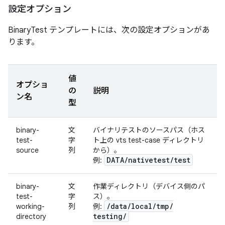
設定オプション
BinaryTest テンプレートには、次の設定オプションがあ
ります。
値
オプショ
の
説明
ン名
型
binary-
文
バイナリテストのソースパス（ホス
test-
字
ト上の vts test-case ディレクトリ
source
列
から）。
DATA
/
nativetest
/
test
例:
binary-
文
作業ディレクトリ（デバイス側のパ
test-
字
ス）。
/
data
/
local
/
tmp
/
working-
列
例:
testing
/
directory