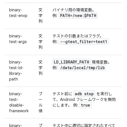
binary-
文
バイナリ用の環境変数。
PATH=
/
new:$PATH
test-envp
字
例:
列
binary-
文
テストの引数またはフラグ。
--gtest
_
filter=test1
test-args
字
例:
列
LD
_
LIBRARY
_
PATH
binary-
文
環境変数。
/
data
/
local
/
tmp
/
lib
test-ld-
字
例:
library-
列
path
adb stop
binary-
ブ
テスト前に
を実行し
test-
ー
て、Android フレームワークを無効
true
disable-
ル
にします。 例:
framework
値
binary-
ブ
テスト中に適切に設定されたすべて