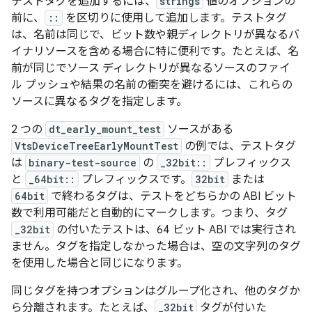
テストタグを追加するには、
strings
値のオプションの
前に、
::
を区切りに使用して追加します。テストタグ
は、名前は同じで、ビット数や親ディレクトリが異なるバ
イナリソースを含める場合に特に便利です。たとえば、名
前が同じでソース ディレクトリが異なるソースのファイ
ル プッシュや結果の名前の衝突を避けるには、これらの
ソースに異なるタグを指定します。
2 つの
dt_early_mount_test
ソースがある
VtsDeviceTreeEarlyMountTest
の例では、テストタグ
は
binary-test-source
の
_32bit::
プレフィックス
と
_64bit::
プレフィックスです。
32bit
または
64bit
で終わるタグは、テストをどちらかの ABI ビット
数で利用可能だと自動的にマークします。つまり、タグ
_32bit
の付いたテストは、64 ビット ABI では実行され
ません。タグを指定しなかった場合は、空の文字列のタグ
を使用した場合と同じになります。
同じタグを持つオプションはグループ化され、他のタグか
ら分離されます。たとえば、
_32bit
タグが付いた