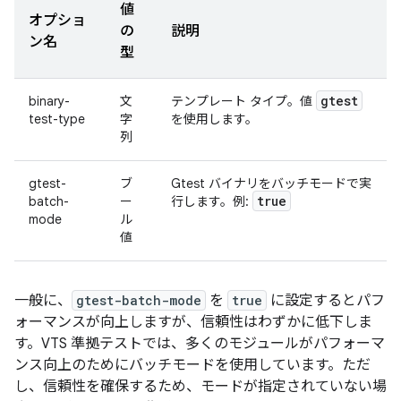
値
オプショ
の
説明
ン名
型
gtest
binary-
文
テンプレート タイプ。値
test-type
字
を使用します。
列
gtest-
ブ
Gtest バイナリをバッチモードで実
true
batch-
ー
行します。例:
mode
ル
値
一般に、
gtest-batch-mode
を
true
に設定するとパフ
ォーマンスが向上しますが、信頼性はわずかに低下しま
す。VTS 準拠テストでは、多くのモジュールがパフォーマ
ンス向上のためにバッチモードを使用しています。ただ
し、信頼性を確保するため、モードが指定されていない場