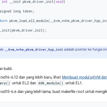
int
__init
pkvm_driver_init
(
void
)
signed
long
token
;
turn
pkvm_load_el2_module
(
__kvm_nvhe_pkvm_driver_hyp_in
_init
(
pkvm_driver_init
);
n:
adalah pointer ke fungsi in
__kvm_nvhe_pkvm_driver_hyp_init
.
n build.
oid16-6.12 dan yang lebih baru, lihat
Membuat modul pKVM de
ary()
untuk EL2 dan
ddk_module()
untuk EL1.
oid15-6.6 dan yang lebih lama, buat makefile root untuk mengi