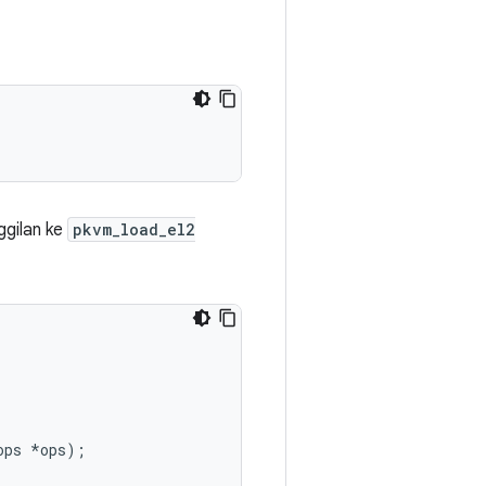
nggilan ke
pkvm_load_el2
ops
*
ops
);