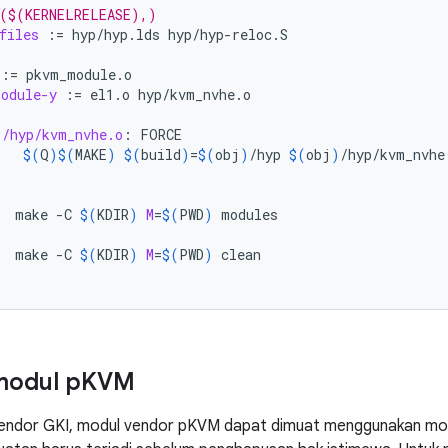
 ($(KERNELRELEASE),)
files
:=
hyp/hyp.lds
hyp/hyp-reloc.S

:=
odule-y
:=
el1.o
hyp/kvm_nvhe.o

)/hyp/kvm_nvhe.o
:
FORCE
$(
Q
)$(
MAKE
)
$(
build
)
=
$(
obj
)
/hyp
$(
obj
)
make
-C
$(
KDIR
)
M
=
$(
PWD
)
make
-C
$(
KDIR
)
M
=
$(
PWD
)
odul p
KVM
vendor GKI, modul vendor pKVM dapat dimuat menggunakan mo