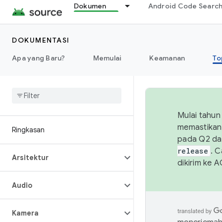
Dokumen
Android Code Searc
DOKUMENTASI
Apa yang Baru?
Memulai
Keamanan
To
Mulai tahun
memastikan 
Ringkasan
pada Q2 da
release
. 
Arsitektur
dikirim ke 
Audio
Kamera