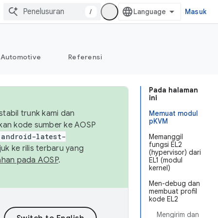
/
Masuk
Automotive
Referensi
Pada halaman
ini
abil trunk kami dan
Memuat modul
pKVM
sikan kode sumber ke AOSP
android-latest-
Memanggil
fungsi EL2
uk ke rilis terbaru yang
(hypervisor) dari
ahan pada AOSP
.
EL1 (modul
kernel)
Men-debug dan
membuat profil
kode EL2
Mengirim dan