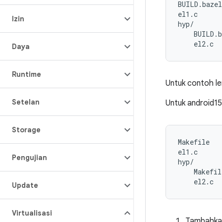
BUILD.bazel

el1.c

Izin
hyp/

    BUILD.b
Daya
Runtime
Untuk contoh le
Setelan
Untuk android15
Storage
Makefile

el1.c

Pengujian
hyp/

    Makefile
Update
Virtualisasi
Tambahkan