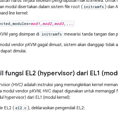
atan harus terjadi sebelum penghapusan hak istimewa. Untu
n modul disertakan dalam sistem file root (
initramfs
) dan 
and line kernel:
ected_modules=
mod1
,
mod2
,
mod3
,
...
KVM yang disimpan di
initramfs
mewarisi tanda tangan dan p
 modul vendor pKVM gagal dimuat, sistem akan dianggap tidak a
k dapat dimulai.
 fungsi EL2 (hypervisor) dari EL1 (modu
rvisor (HVC)
adalah instruksi yang memungkinkan kernel memang
a modul vendor pKVM, HVC dapat digunakan untuk memanggil fun
l hypervisor) dari EL1 (modul kernel):
e EL2 (
el2.c
), deklarasikan pengendali EL2: