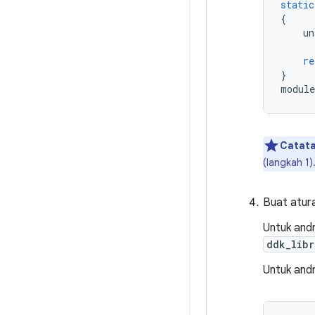
static
{
un
re
}
module
Catata
(langkah 1)
Buat atura
Untuk andr
ddk_libr
Untuk andr