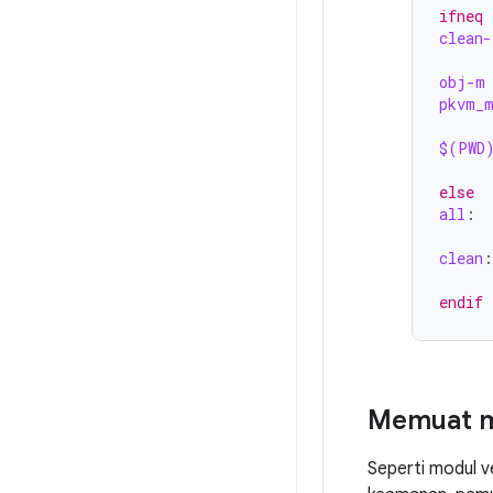
ifneq
clean-
obj-m
pkvm_m
$(PWD
else
all
:
clean
:
endif
Memuat m
Seperti modul 