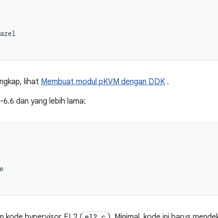
azel

ngkap, lihat
Membuat modul pKVM dengan DDK
.
-6.6 dan yang lebih lama:


 kode hypervisor EL2 (
el2.c
). Minimal, kode ini harus mendek