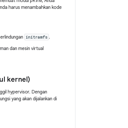
k memuat modul pKVM, Anda
Anda harus menambahkan kode
erlindungan
initramfs
.
man dan mesin virtual
l kernel)
gil hypervisor. Dengan
gsi yang akan dijalankan di