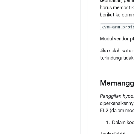
keamanan, pemu
harus memastika
berikut ke comm
kvm-arm.prot
Modul vendor p
Jika salah satu
terlindungi tida
Memanggil
Panggilan hype
diperkenalkanny
EL2 (dalam modu
Dalam kod