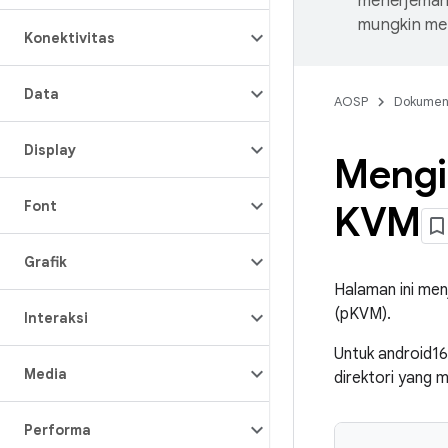
menerjemahk
mungkin me
Konektivitas
Data
AOSP
Dokume
Display
Mengi
Font
KVM
Grafik
Halaman ini men
(pKVM).
Interaksi
Untuk android16
Media
direktori yang m
Performa