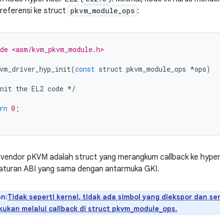
referensi ke struct
pkvm_module_ops
:
de <asm/kvm_pkvm_module.h>
vm_driver_hyp_init
(
const
struct
pkvm_module_ops
*
ops
)
nit
the
EL2
code
*/
rn
0
;
 vendor pKVM adalah struct yang merangkum callback ke hyperv
 aturan ABI yang sama dengan antarmuka GKI.
n:
Tidak seperti kernel, tidak ada simbol yang diekspor dan s
kukan melalui callback di struct pkvm_module_ops.