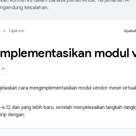
an konten ke dalam bahasa pilihan Anda. Terjemahan AI
ngandung kesalahan.
n
Topik Inti
Apakah
mplementasikan modul 
jelaskan cara mengimplementasikan modul vendor mesin virtual b
-6.12 dan yang lebih baru, setelah menyelesaikan langkah-langka
irip dengan: