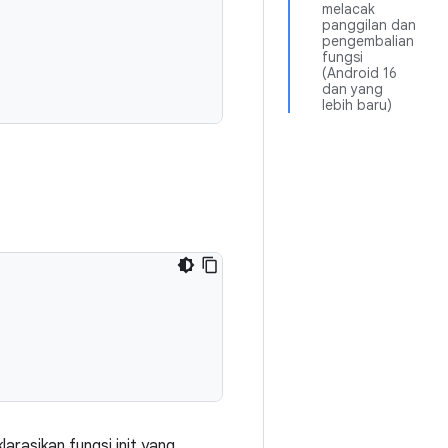
melacak
panggilan dan
pengembalian
fungsi
(Android 16
dan yang
lebih baru)
larasikan fungsi init yang