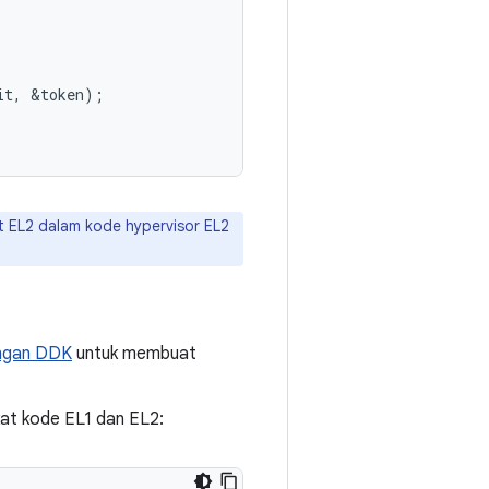
it
,
&
token
);
it EL2 dalam kode hypervisor EL2
ngan DDK
untuk membuat
kat kode EL1 dan EL2: