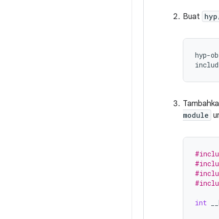
Buat
hyp
hyp
-
ob
includ
Tambahkan
module
un
#inclu
#inclu
#inclu
#inclu
int
__