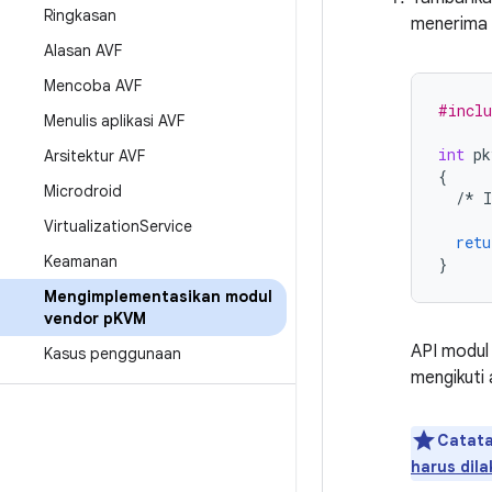
Ringkasan
menerima 
Alasan AVF
Mencoba AVF
#inclu
Menulis aplikasi AVF
int
pk
Arsitektur AVF
{
Microdroid
/*
I
Virtualization
Service
retu
Keamanan
}
Mengimplementasikan modul
vendor p
KVM
API modul
Kasus penggunaan
mengikuti
Catata
harus dila