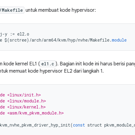
/Makefile
untuk membuat kode hypervisor:
j
-
y
:=
el2
.
o
e
$
(
srctree
)
/
arch
/
arm64
/
kvm
/
hyp
/
nvhe
/
Makefile
.
module
 kode kernel EL1 (
el1.c
). Bagian init kode ini harus berisi pa
tuk memuat kode hypervisor EL2 dari langkah 1.
de <linux/init.h>
de <linux/module.h>
de <linux/kernel.h>
de <asm/kvm_pkvm_module.h>
kvm_nvhe_pkvm_driver_hyp_init
(
const
struct
pkvm_module_