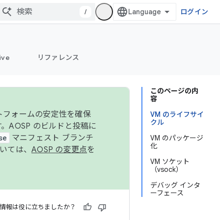
/
ログイン
ive
リファレンス
このページの内
容
ットフォームの安定性を確保
VM のライフサイ
クル
す。AOSP のビルドと投稿に
se
マニフェスト ブランチ
VM のパッケージ
化
ついては、
AOSP の変更点
を
VM ソケット
（vsock）
デバッグ インタ
ーフェース
情報は役に立ちましたか？