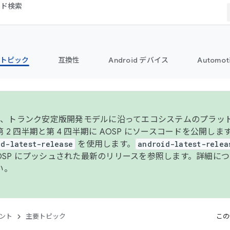
コード検索
トピック
互換性
Android デバイス
Automot
年より、トランク安定版開発モデルに沿ってエコシステムのプラ
 2 四半期と第 4 四半期に AOSP にソースコードを公開しま
id-latest-release
を使用します。
android-latest-relea
AOSP にプッシュされた最新のリリースを参照します。詳細に
い。
ント
主要トピック
この