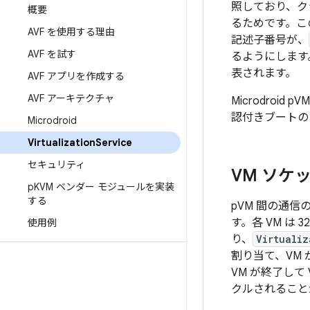
照しており、ク
概要
るためです。こ
AVF を使用する理由
記述子番号が、
AVF を試す
るようにします
表されます。
AVF アプリを作成する
AVF アーキテクチャ
Microdroi
認付きブートの
Microdroid
Virtualization
Service
セキュリティ
VM ソケッ
p
KVM ベンダー モジュールを実装
する
pVM 間の通信の
す。各 VM は
使用例
り、
Virtualiz
割り当て、VM
VM が終了して
クルされること