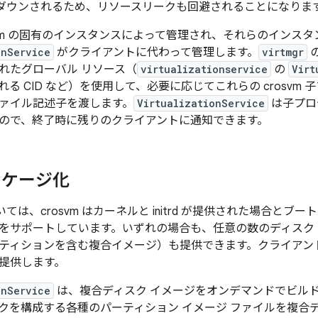
トダウンされるため、リソースリークも回避されることになりま
rosvm の固有のインスタンスによって管理され、それらのインス
onService
がクライアントに代わって管理します。
virtmgr
れたグローバル リソース（
virtualizationservice
の
Virt
る CID など）を使用して、必要に応じてこれらの crosvm 
ァイル記述子を渡します。
VirtualizationService
は子プロ
ので、終了時に残りのクライアントに通知できます。
ッケージ化
いては、crosvm はカーネルと initrd が提供された場合とブ
をサポートしています。いずれの場合も、任意の数のディスク 
ティションを含む複合イメージ）も提供できます。クライアン
提供します。
onService
は、複合ディスク イメージをオンデマンドでビル
クを構成する各種のパーティション イメージ ファイルを複合