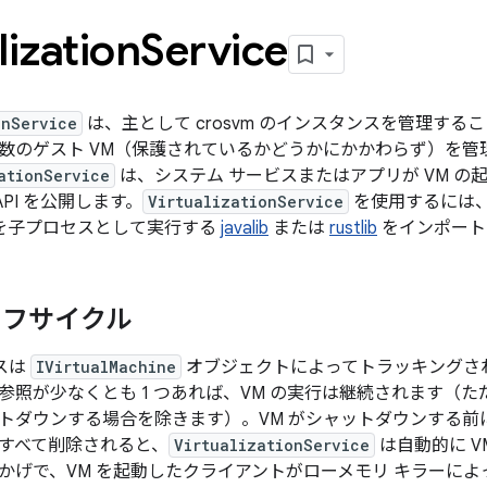
lization
Service
onService
は、主として crosvm のインスタンスを管理すること
数のゲスト VM（保護されているかどうかにかかわらず）を管
ationService
は、システム サービスまたはアプリが VM の
 API を公開します。
VirtualizationService
を使用するには
を子プロセスとして実行する
javalib
または
rustlib
をインポート
イフサイクル
スは
IVirtualMachine
オブジェクトによってトラッキングさ
参照が少なくとも 1 つあれば、VM の実行は継続されます（た
トダウンする場合を除きます）。VM がシャットダウンする前
すべて削除されると、
VirtualizationService
は自動的に V
かげで、VM を起動したクライアントがローメモリ キラーに