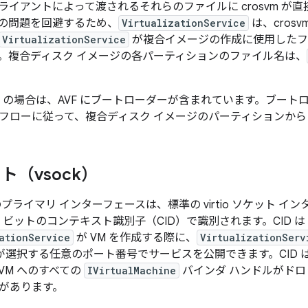
ライアントによって渡されるそれらのファイルに crosvm が
の問題を回避するため、
VirtualizationService
は、cros
VirtualizationService
が複合イメージの作成に使用したフ
。複合ディスク イメージの各パーティションのファイル名は、
d pVM の場合は、AVF にブートローダーが含まれています。ブートロ
フローに従って、複合ディスク イメージのパーティションか
ト（vsock）
プライマリ インターフェースは、標準の virtio ソケット インタ
 32 ビットのコンテキスト識別子（CID）で識別されます。CID は
ationService
が VM を作成する際に、
VirtualizationServ
 が選択する任意のポート番号でサービスを公開できます。CID は
 VM へのすべての
IVirtualMachine
バインダ ハンドルがドロ
があります。