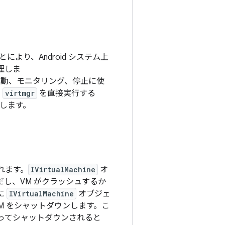
により、Android システム上
理しま
起動、モニタリング、停止に使
、
virtmgr
を直接実行する
します。
れます。
IVirtualMachine
オ
だし、VM がクラッシュするか
に
IVirtualMachine
オブジェ
M をシャットダウンします。こ
よってシャットダウンされると