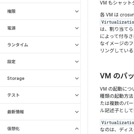
VM もシャッ
権限
各 VM は c
Virtualizati
電源
は、割り当てら
によって付与され
なイメージのフ
ランタイム
リングしている
設定
VM のパ
Storage
VM の起動につ
テスト
種類の起動方法
たは複数のパー
ル記述子として
最新情報
Virtualizati
仮想化
なのは、ディス