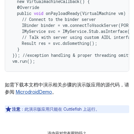
new
VirtualmachineCallback
()
{
@
Override
public
void
onPayloadReady
(
VirtualMachine
vm
)
{
//
Connect
to
the
binder
server
IBinder
binder
=
vm
.
connectToVsockServer
(
PORT
)
IMyService
svc
=
IMyService
.
Stub
.
asInterface
(
b
//
Talk
with
server
using
custom
AIDL
interfac
Result
res
=
svc
.
doSomething
();
}
});
//
exception
handling
 & 
proper
threading
omitte
vm
.
run
();
如需下载本文档中演示相关步骤的演示版应用的源代码，请
参阅
MicrodroidDemo
。
注意
：此演示版应用只能在 Cuttlefish 上运行。
该内容对您有帮助吗？