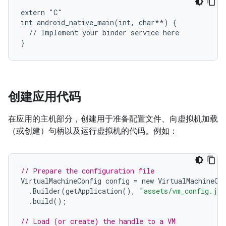
extern "C"

int android_native_main(int, char**) {

  // Implement your binder service here

创建应用代码
在应用的主机部分，创建用于准备配置文件、向虚拟机加载
（或创建）句柄以及运行虚拟机的代码。例如：
// Prepare the configuration file
VirtualMachineConfig
config
=
new
VirtualMachineCo
.
Builder
(
getApplication
(),
"assets/vm_config.jso
.
build
();
// Load (or create) the handle to a VM