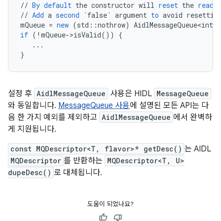
//
By
default
the
constructor
will
reset
the
read
//
Add
a
second
`false`
argument
to
avoid
resettin
mQueue
=
new
(
std
::
nothrow
)
AidlMessageQueue<int32
if
(
!
mQueue
-
>
isValid
())
{
...
}
설정 후
AidlMessageQueue
사용은 HIDL
MessageQueue
와 동일합니다.
MessageQueue 사용
에 설명된 모든 API는 다
음 한 가지 예외를 제외하고
AidlMessageQueue
에서 완벽하
게 지원됩니다.
const MQDescriptor<T, flavor>* getDesc()
는 AIDL
MQDescriptor
를 반환하는
MQDescriptor<T, U>
dupeDesc()
로 대체됩니다.
도움이 되었나요?