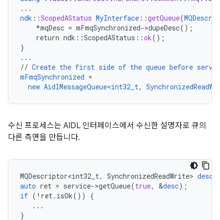
...
ndk
::
ScopedAStatus
MyInterface
::
getQueue
(
MQDescrip
*mqDesc
=
mFmqSynchronized->dupeDesc()
;
return
ndk
:
:
ScopedAStatus
::
ok
();
}
...
//
Create
the
first
side
of
the
queue
before
servi
mFmqSynchronized
=
new
AidlMessageQueue<int32_t
,
SynchronizedReadWr
수신 프로세스는 AIDL 인터페이스에서 수신한 설명자로 큐의
다른 측면을 만듭니다.
MQDescriptor<int32_t
,
SynchronizedReadWrite
>
desc
;
auto
ret
=
service
-
>
getQueue
(
true
,
&
desc
);
if
(
!
ret
.
isOk
())
{
...
}