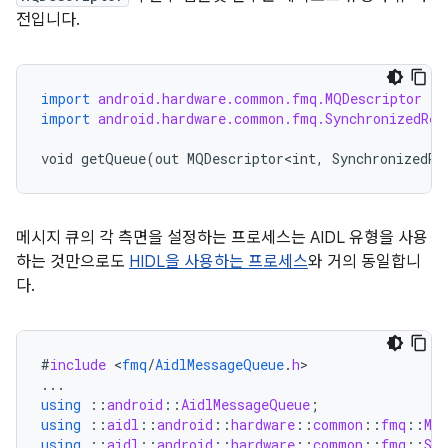
전입니다.
import
android.hardware.common.fmq.MQDescriptor
import
android.hardware.common.fmq.SynchronizedRea
void
getQueue
(
out
MQDescriptor<int
,
SynchronizedRe
메시지 큐의 각 측면을 설정하는 프로세스는 AIDL 유형을 사용
하는 것만으로도
HIDL을 사용하는 프로세스
와 거의 동일합니
다.
#
include
<
fmq
/
AidlMessageQueue
.
h
...
using
::
android
::
AidlMessageQueue
;
using
::
aidl
::
android
::
hardware
::
common
::
fmq
::
MQ
using
::
aidl
::
android
::
hardware
::
common
::
fmq
::
Syn