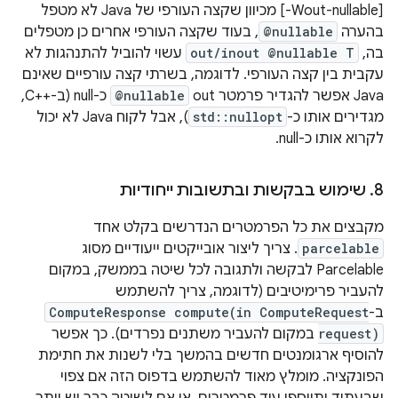
‫[‎-Wout-nullable] מכיוון שקצה העורפי של Java לא מטפל
בהערה
@nullable
, בעוד שקצה העורפי אחרים כן מטפלים
בה,
out/inout @nullable T
עשוי להוביל להתנהגות לא
עקבית בין קצה העורפי. לדוגמה, בשרתי קצה עורפיים שאינם
Java אפשר להגדיר פרמטר out‏
@nullable
כ-null (ב-C++‎,
מגדירים אותו כ-
std::nullopt
), אבל לקוח Java לא יכול
לקרוא אותו כ-null.
8
.
שימוש בבקשות ובתשובות ייחודיות
מקבצים את כל הפרמטרים הנדרשים בקלט אחד
parcelable
. צריך ליצור אובייקטים ייעודיים מסוג
Parcelable לבקשה ולתגובה לכל שיטה בממשק, במקום
להעביר פרימיטיבים (לדוגמה, צריך להשתמש
ב-
ComputeResponse compute(in ComputeRequest
request)
במקום להעביר משתנים נפרדים). כך אפשר
להוסיף ארגומנטים חדשים בהמשך בלי לשנות את חתימת
הפונקציה. מומלץ מאוד להשתמש בדפוס הזה אם צפוי
שבעתיד יתווספו עוד פרמטרים, או אם לשיטה כבר יש יותר