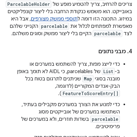
צריכים להרחיב, צריך להטמיע מופע של
ParcelableHolder
באובייקט. הוא משמש כנקודת הרחבה בלי ליצור קונפליקטים
במיזוג. התכונה הזו דומה ל
תוספי ממשק מצורפים
, אבל היא
מאפשרת למפתחים לכלול את
parcelable
הקנייני שלהם
לצד
parcelable
הקיים בלי ליצור ממשק וסוגים משלהם.
4
.
מבני נתונים
כדי לייצג מפות, צריך להשתמש במערכים או
ב-
List
של parcelables, כי AIDL לא תומך באופן
מובנה בסוגי
Map
שניתנים לתרגום בטוח בכל
הבק-אנדים המקוריים (לדוגמה,
).
FeatureToScoreEntry[]
כדי למנוע את הצורך במערכים מקבילים בעתיד,
השתמשו במערכים של אובייקטים מסוג
parcelable
בשדות חוזרים, ולא במערכים של
פרימיטיבים.