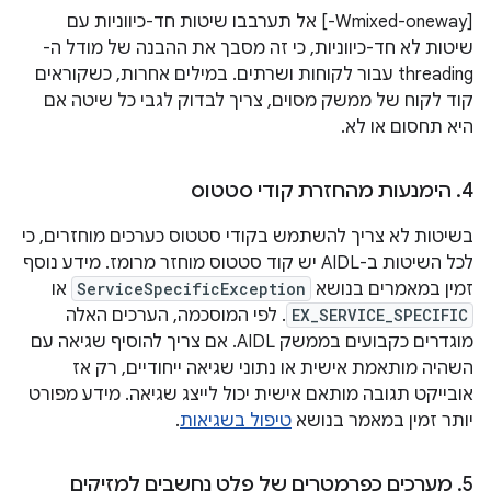
‫[‎-Wmixed-oneway] אל תערבבו שיטות חד-כיווניות עם
שיטות לא חד-כיווניות, כי זה מסבך את ההבנה של מודל ה-
threading עבור לקוחות ושרתים. במילים אחרות, כשקוראים
קוד לקוח של ממשק מסוים, צריך לבדוק לגבי כל שיטה אם
היא תחסום או לא.
4
.
הימנעות מהחזרת קודי סטטוס
בשיטות לא צריך להשתמש בקודי סטטוס כערכים מוחזרים, כי
לכל השיטות ב-AIDL יש קוד סטטוס מוחזר מרומז. מידע נוסף
זמין במאמרים בנושא
ServiceSpecificException
או
EX_SERVICE_SPECIFIC
. לפי המוסכמה, הערכים האלה
מוגדרים כקבועים בממשק AIDL. אם צריך להוסיף שגיאה עם
השהיה מותאמת אישית או נתוני שגיאה ייחודיים, רק אז
אובייקט תגובה מותאם אישית יכול לייצג שגיאה. מידע מפורט
יותר זמין במאמר בנושא
טיפול בשגיאות
.
5
.
מערכים כפרמטרים של פלט נחשבים למזיקים