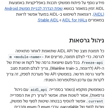
מידע נוסף על פיתוח ממשקי תכנות באפליקציות באמצעות
AIDL זמין במאמר בנושא
(AIDL)
. דוגמאות לשימוש ב-AIDL בפועל אפשר לראות
במאמרים
AIDL for HALs
ו-
Stable AIDL
.
ניהול גרסאות
כל תמונת מצב של AIDL API שתואמת לאחור מתאימה
לגרסה. כדי לצלם תמונה, מריצים את
m <module-name>-
freeze-api
. בכל פעם שיוצאת גרסה של לקוח או שרת של
ה-API (לדוגמה, ב-Mainline train), צריך לצלם תמונת מצב
וליצור גרסה חדשה. בממשקי API של מערכת לספק, זה צריך
לקרות עם עדכון הפלטפורמה השנתי.
כשממשק מוקפא (נשמר בספרייה
aidl_api
עם ניהול
גרסאות), אסור לשנות אותו. אפשר לערוך רק את הספרייה
current
. אפשר להוסיף בבטחה שיטות לסוף של ממשק,
שדות לסוף של parcelable, ערכי enum ל-enum וחברים