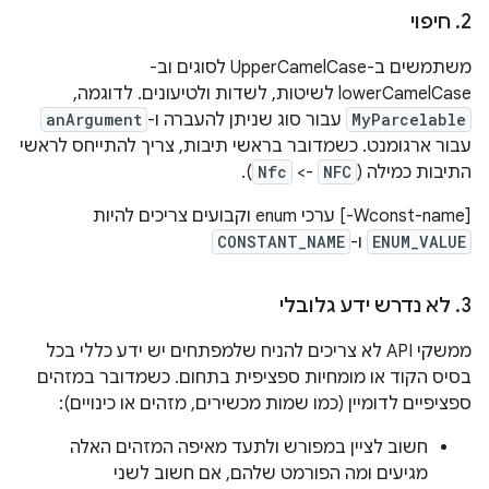
2
.
חיפוי
משתמשים ב-UpperCamelCase לסוגים וב-
lowerCamelCase לשיטות, לשדות ולטיעונים. לדוגמה,
MyParcelable
עבור סוג שניתן להעברה ו-
anArgument
עבור ארגומנט. כשמדובר בראשי תיבות, צריך להתייחס לראשי
התיבות כמילה (
NFC
->
Nfc
).
‫[‎-Wconst-name] ערכי enum וקבועים צריכים להיות
ENUM_VALUE
ו-
CONSTANT_NAME
3
.
לא נדרש ידע גלובלי
ממשקי API לא צריכים להניח שלמפתחים יש ידע כללי בכל
בסיס הקוד או מומחיות ספציפית בתחום. כשמדובר במזהים
ספציפיים לדומיין (כמו שמות מכשירים, מזהים או כינויים):
חשוב לציין במפורש ולתעד מאיפה המזהים האלה
מגיעים ומה הפורמט שלהם, אם חשוב לשני