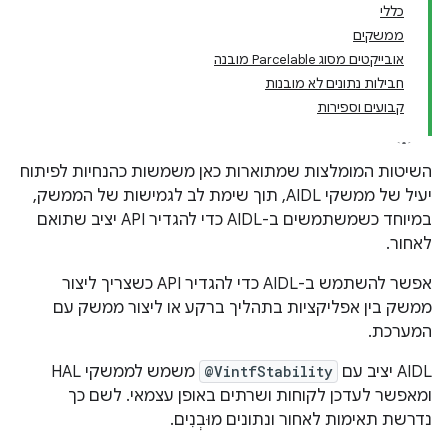
כללי
ממשקים
אובייקטים מסוג Parcelable מובנה
חבילות נתונים לא מובנות
קבועים וספירות
השיטות המומלצות שמתוארות כאן משמשות כהנחיות לפיתוח
יעיל של ממשקי AIDL, תוך שימת לב לגמישות של הממשק,
במיוחד כשמשתמשים ב-AIDL כדי להגדיר API יציב שתואם
לאחור.
אפשר להשתמש ב-AIDL כדי להגדיר API כשצריך ליצור
ממשק בין אפליקציות בתהליך ברקע או ליצור ממשק עם
המערכת.
‫AIDL יציב עם
@VintfStability
משמש לממשקי HAL
ומאפשר לעדכן לקוחות ושרתים באופן עצמאי. לשם כך
נדרשת תאימות לאחור ונתונים מוּבְנִים.