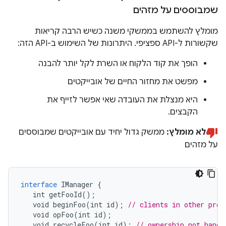
שמבוססים על מזהים
מומלץ להשתמש בממשקי משנה כשיש הרבה קריאות
שקשורות ל-API ספציפי. היתרונות של השימוש ב-API הזה:
הופך את קוד הלקוח או השרת לקל יותר להבנה
מפשט את מחזור החיים של אובייקטים
היא מנצלת את העובדה שאי אפשר לזייף את
הקבצים.
לא מומלץ:
ממשק גדול יחיד עם אובייקטים שמבוססים
על מזהים
interface
IManager
{
int
getFooId
();
void
beginFoo
(
int
id
);
// clients in other proc
void
opFoo
(
int
id
);
void
recycleFoo
(
int
id
);
// ownership not handl