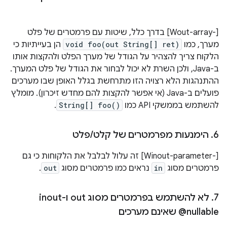
‫[-Wout-array] בדרך כלל, שיטות עם פרמטרים של פלט
מערך, כמו
void foo(out String[] ret)
הן בעייתיות כי
הלקוח צריך להצהיר על הגודל של מערך הפלט ולהקצות אותו
ב-Java, ולכן השרת לא יכול לבחור את הגודל של פלט המערך.
ההתנהגות הלא רצויה הזו מתרחשת בגלל האופן שבו מערכים
פועלים ב-Java (אי אפשר להקצות להם מחדש זיכרון). מומלץ
להשתמש בממשקי API כמו
String[] foo()
.
6
.
הימנעות מפרמטרים של קלט
/
פלט
‫[-Winout-parameter] זה עלול לבלבל את הלקוחות כי גם
פרמטרים מסוג
in
נראים כמו פרמטרים מסוג
out
.
7
.
לא להשתמש בפרמטרים מסוג out ו-inout
@nullable שאינם מערכים