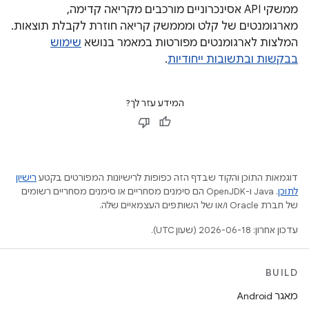
ממשקי API אסינכרוניים מורכבים מקריאה קדימה,
מארגומנטים של קלט ומממשק קריאה חוזרת לקבלת תוצאות.
המלצות לארגומנטים מפורטות במאמר בנושא
שימוש
בבקשות ובתשובות ייחודיות
.
המידע עזר לך?
דוגמאות התוכן והקוד שבדף הזה כפופות לרישיונות המפורטים בקטע
רישיון
לתוכן
.‏ Java ו-OpenJDK הם סימנים מסחריים או סימנים מסחריים רשומים
של חברת Oracle ו/או של השותפים העצמאיים שלה.
עדכון אחרון: 2026-06-18 (שעון UTC).
BUILD
מאגר Android