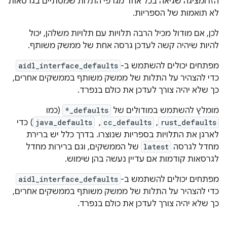
הזו ומציגה שגיאה בכל אחד מגרפי התלות שמסתיים בגרסאות
לא תואמות של הספריות.
לכן, אם מודול מכיל הרבה תלויות עם תלויות משלהן, יכול
להיות שיהיה קשה לעדכן גרסה אחת של ממשק משותף.
מפתחים יכולים להשתמש ב-
aidl_interface_defaults
כדי להצהיר על התלות של ממשק משותף בממשקים אחרים,
כך שלא יהיה צורך לעדכן את כולם בנפרד.
מומלץ להשתמש במודולים של
*_defaults
(כמו
rust_defaults
,‏
cc_defaults
, ‏
java_defaults
) כדי
לארגן את התלויות בספריות שנוצרו. בדרך כלל יש ברירת
מחדל לגרסה
latest
של הממשקים, וגם ברירות מחדל
לגרסאות קודמות אם עדיין נעשה בהן שימוש.
מפתחים יכולים להשתמש ב-
aidl_interface_defaults
כדי להצהיר על התלות של ממשק משותף בממשקים אחרים,
כך שלא יהיה צורך לעדכן את כולם בנפרד.