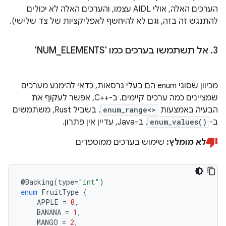
הערכים האלה, אולי AIDL עצמו, והערכים האלה לא יכולים
להתנגש זה בזה, וגם לא להיחשף לאפליקציות של צד שלישי).
3
.
אל תשתמשו בערכים כמו 'NUM
ELEMENTS'
_
מכיוון שסוגי enum הם בעלי גרסאות, כדאי להימנע מערכים
שמציינים כמה ערכים קיימים. ב-C++‎, אפשר לעקוף את
הבעיה באמצעות
enum_range<>
. בשביל Rust, משתמשים
ב-
enum_values()
. ב-Java, עדיין אין פתרון.
לא מומלץ:
שימוש בערכים ממוספרים
@
Backing
(
type
=
"int"
)
enum
FruitType
{
APPLE
=
0
,
BANANA
=
1
,
MANGO
=
2
,