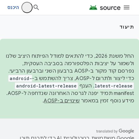
היכנס
תיעוד
החל משנת 2026, כדי להתאים למודל הפיתוח היציב שלנו
ולשמור על יציבות הפלטפורמה בסביבה העסקית,
נפרסם קוד מקור ב-AOSP ברבעון השני וברבעון הרביעי.
כדי ליצור ולתרום ל-AOSP, צריך להשתמש ב-
android-
latest-release
. הענף
android-latest-release
manifest תמיד יפנה לגרסה האחרונה שנדחפה ל-AOSP.
מידע נוסף זמין במאמר
שינויים ב-AOSP
.
‫Google משתמשת בטכנולוגיית AI כדי לתרגם תוכן