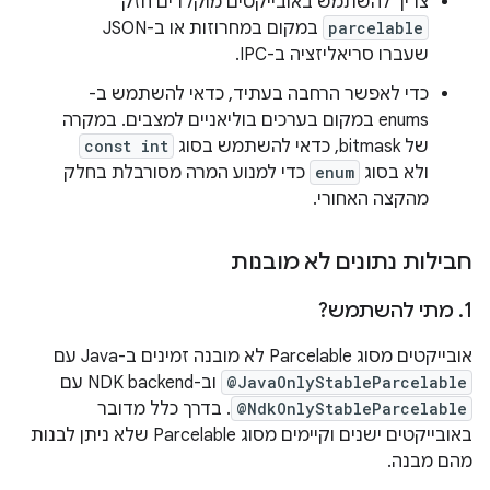
צריך להשתמש באובייקטים מוקלדים חזק
parcelable
במקום במחרוזות או ב-JSON
שעברו סריאליזציה ב-IPC.
כדי לאפשר הרחבה בעתיד, כדאי להשתמש ב-
enums במקום בערכים בוליאניים למצבים. במקרה
של bitmask, כדאי להשתמש בסוג
const int
ולא בסוג
enum
כדי למנוע המרה מסורבלת בחלק
מהקצה האחורי.
חבילות נתונים לא מובנות
1
.
מתי להשתמש?
אובייקטים מסוג Parcelable לא מובנה זמינים ב-Java עם
@JavaOnlyStableParcelable
וב-NDK backend עם
@NdkOnlyStableParcelable
. בדרך כלל מדובר
באובייקטים ישנים וקיימים מסוג Parcelable שלא ניתן לבנות
מהם מבנה.