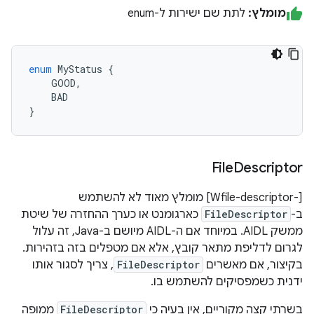
מומלץ:
לתת שם ישירות ל-enum
enum
MyStatus
{
GOOD
,
BAD
}
File
Descriptor
‫[-Wfile-descriptor] מומלץ מאוד לא להשתמש
ב-
FileDescriptor
כארגומנט או כערך ההחזרה של שיטת
ממשק AIDL. במיוחד אם ה-AIDL מיושם ב-Java, זה עלול
לגרום לדליפת מתאר קובץ, אלא אם מטפלים בזה בזהירות.
בקיצור, אם מאשרים
FileDescriptor
, צריך לסגור אותו
ידנית כשמפסיקים להשתמש בו.
בשרתי קצה מקוריים, אין בעיה כי
FileDescriptor
ממופה