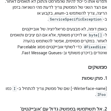
ולפרש אותו כי יכול להיות שהפורמט והתוכן לא תואמים לאחור.
אם הצד השני של הממשק צריך לדעת מהי השגיאה בזמן
הריצה, צריך להשתמש ב-enum, בקבוע או
ב-
ServiceSpecificException
.
באופן דומה, לא מבצעים סריאליזציה של אובייקטים
ל-
byte[]
או לזיכרון משותף, אלא אם הם יציבים ותואמים
לאחור. במקרים מסוימים, אפשר להשתמש בהערה
@FixedSize
כדי לשתף אובייקטים מסוג Parcelable
ואיגודים בזיכרון משותף וב-Fast Message Queues.
ממשקים
1
.
מתן שמות
‫[‎-Winterface-name] שם של ממשק צריך להתחיל ב-
I
כמו
.
IFoo
2
.
אל תשתמשו בממשק גדול עם 'אובייקטים'