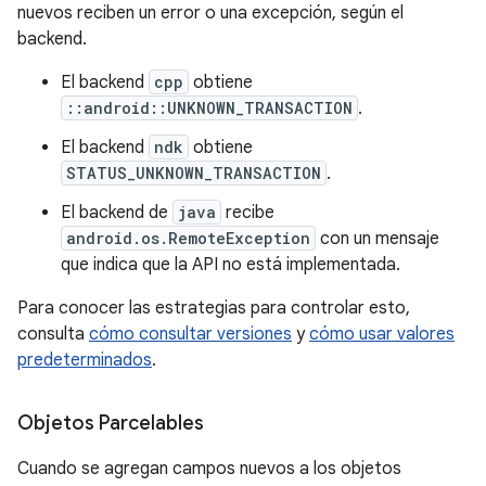
nuevos reciben un error o una excepción, según el
backend.
El backend
cpp
obtiene
::android::UNKNOWN_TRANSACTION
.
El backend
ndk
obtiene
STATUS_UNKNOWN_TRANSACTION
.
El backend de
java
recibe
android.os.RemoteException
con un mensaje
que indica que la API no está implementada.
Para conocer las estrategias para controlar esto,
consulta
cómo consultar versiones
y
cómo usar valores
predeterminados
.
Objetos Parcelables
Cuando se agregan campos nuevos a los objetos