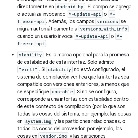
directamente en
Android.bp
. El campo se agrega
o actualiza invocando
*-update-api
o
*-
freeze-api
. Además, los campos
versions
se
migran automáticamente a
versions_with_info
cuando un usuario invoca
*-update-api
o
*-
freeze-api
.
stability
: Es la marca opcional para la promesa
de estabilidad de esta interfaz. Solo admite
"vintf"
. Si
stability
no está configurado, el
sistema de compilación verifica que la interfaz sea
compatible con versiones anteriores, a menos que
se especifique
unstable
. Si no se configura,
corresponde a una interfaz con estabilidad dentro
de este contexto de compilación (por lo que son
todas las cosas del sistema, por ejemplo, las cosas
en
system.img
y las particiones relacionadas, o
todas las cosas del proveedor, por ejemplo, las
cosas en
vendor.img
y las particiones