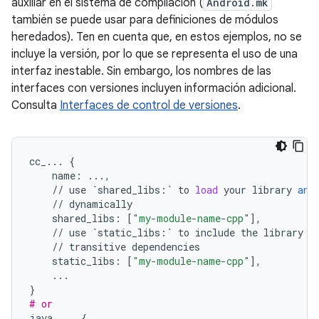
auxiliar en el sistema de compilación (
Android.mk
también se puede usar para definiciones de módulos
heredados). Ten en cuenta que, en estos ejemplos, no se
incluye la versión, por lo que se representa el uso de una
interfaz inestable. Sin embargo, los nombres de las
interfaces con versiones incluyen información adicional.
Consulta
Interfaces de control de versiones
.
cc_
...
{
name
:
...
,
//
use
`
shared_libs
:
`
to
load
your
library
and
//
dynamically
shared_libs
:
[
"my-module-name-cpp"
],
//
use
`
static_libs
:
`
to
include
the
library
i
//
transitive
dependencies
static_libs
:
[
"my-module-name-cpp"
],
...
}
# or
java_
...
{