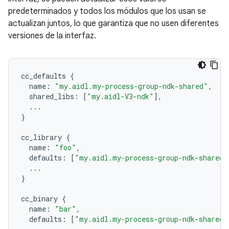
predeterminados y todos los módulos que los usan se
actualizan juntos, lo que garantiza que no usen diferentes
versiones de la interfaz.
cc_defaults
{
name
:
"my.aidl.my-process-group-ndk-shared"
,
shared_libs
:
[
"my.aidl-V3-ndk"
],
...
}
cc_library
{
name
:
"foo"
,
defaults
:
[
"my.aidl.my-process-group-ndk-shared"
...
}
cc_binary
{
name
:
"bar"
,
defaults
:
[
"my.aidl.my-process-group-ndk-shared"