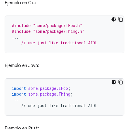
Ejemplo en C++:
#include
"some/package/IFoo.h"
#include
"some/package/Thing.h"
...
// use just like traditional AIDL
Ejemplo en Java:
import
some.package.IFoo
;
import
some.package.Thing
;
...
//
use
just
like
traditional
AIDL
Ejemplo en Rust: