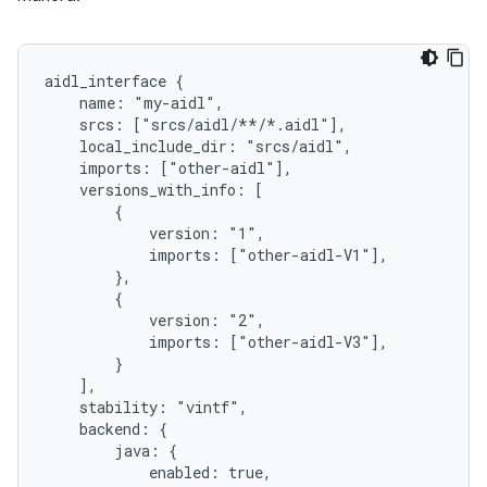
aidl_interface {

    name: "my-aidl",

    srcs: ["srcs/aidl/**/*.aidl"],

    local_include_dir: "srcs/aidl",

    imports: ["other-aidl"],

    versions_with_info: [

        {

            version: "1",

            imports: ["other-aidl-V1"],

        },

        {

            version: "2",

            imports: ["other-aidl-V3"],

        }

    ],

    stability: "vintf",

    backend: {

        java: {

            enabled: true,
