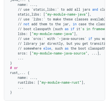
name
:
...
,
//
use
`
static_libs
:
`
to
add
all
jars
and
clas
static_libs
:
[
"my-module-name-java"
],
//
use
`
libs
:
`
to
make
these
classes
available
//
not
add
them
to
the
jar
,
in
case
the
classe
//
boot
classpath
(
such
as
if
it
's in framewor
libs
:
[
"my-module-name-java"
],
//
use
`
srcs
:
`
with
`
-
java
-
sources
`
if
you
wan
//
library
jar
directly
,
but
you
get
transitiv
//
somewhere
else
,
such
as
the
boot
classpath
srcs
:
[
"my-module-name-java-source"
,
...
],
...
}
# or
rust_
...
{
name
:
...
,
rustlibs
:
[
"my-module-name-rust"
],
...
}