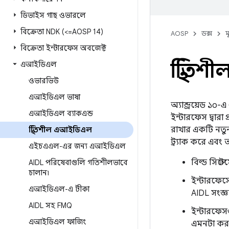
ডিভাইস গাছ ওভারলে
বিক্রেতা NDK (<=AOSP 14)
AOSP
ডক্স
ম
বিক্রেতা ইন্টারফেস অবজেক্ট
স্থিতি
এআইডিএল
ওভারভিউ
এআইডিএল ভাষা
অ্যান্ড্রয়েড ১০-
এআইডিএল ব্যাকএন্ড
ইন্টারফেস দ্বারা
রাখার একটি নতুন
স্থিতিশীল এআইডিএল
ট্র্যাক করে এবং
এইচএএল-এর জন্য এআইডিএল
বিল্ড সিস্টে
AIDL পরিষেবাগুলি গতিশীলভাবে
চালান৷
ইন্টারফেসে
এআইডিএল-এ টীকা
AIDL সংজ্ঞা
AIDL সহ FMQ
ইন্টারফেসগ
এআইডিএল ফাজিং
এমনটা করা