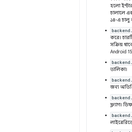
হলো ইন্টা
চালালে একট
১৪-এ চালু 
backend
করে। চারটি
সক্রিয় থা
Android 15 
backend
তালিকা।
backend
জন্য অতির
backend
ফ্ল্যাগ। ড
backend.
লাইব্রেরিত