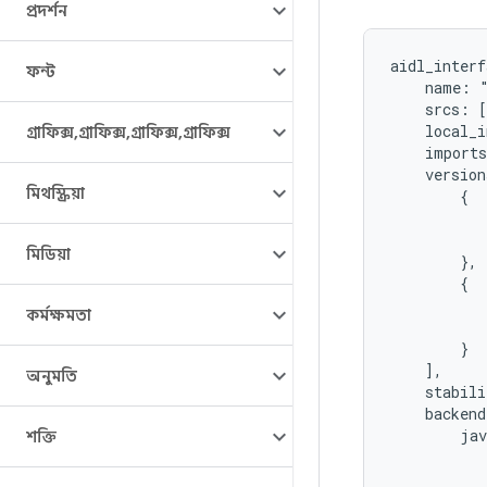
প্রদর্শন
aidl_interf
ফন্ট
    name: "
    srcs: [
    local_i
গ্রাফিক্স
,
গ্রাফিক্স
,
গ্রাফিক্স
,
গ্রাফিক্স
    imports
    version
মিথস্ক্রিয়া
        {

           
           
মিডিয়া
        },

        {

           
কর্মক্ষমতা
           
        }

    ],

অনুমতি
    stabili
    backend
        jav
শক্তি
           
           