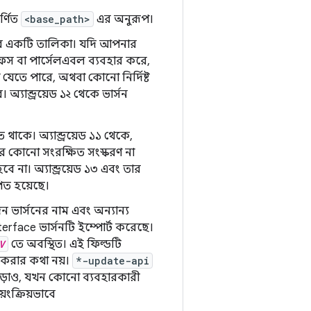
র্ণিত
<base_path>
এর অনুরূপ।
র একটি তালিকা। যদি আপনার
স বা পার্সেলএবল ব্যবহার করে,
 যেতে পারে, অথবা কোনো নির্দিষ্ট
অ্যান্ড্রয়েড ১২ থেকে ভার্সন
থাকে। অ্যান্ড্রয়েড ১১ থেকে,
র কোনো সংরক্ষিত সংস্করণ না
 না। অ্যান্ড্রয়েড ১৩ এবং তার
াপিত হয়েছে।
 ভার্সনের নাম এবং অন্যান্য
erface ভার্সনটি ইম্পোর্ট করেছে।
V
তে অবস্থিত। এই ফিল্ডটি
 করার কথা নয়।
*-update-api
ড়াও, যখন কোনো ব্যবহারকারী
য়ংক্রিয়ভাবে