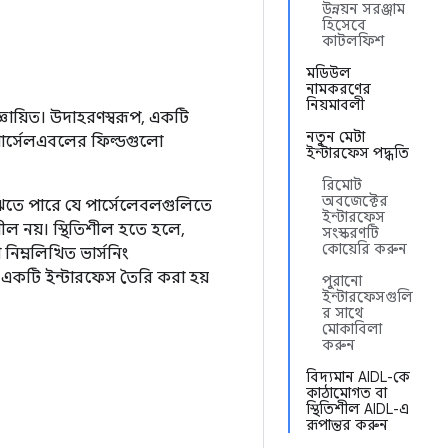
উন্নয়ন সরঞ্জাম
হিসেবে
কাটলফিশ
মডিউল
নামকরণের
নিয়মাবলী
ায়িত। উদাহরণস্বরূপ, একটি
নতুন মেটা
 পার্সেলএবলের ফিল্ডগুলো
ইন্টারফেস পদ্ধতি
রিমোট
অবজেক্টের
র বুঝতে পারে যে পার্সেলেবলগুলিতে
ইন্টারফেস
িশীল নয়। স্থিতিশীল হতে হলে,
সংস্করণটি
কোয়েরি করুন
নিম্নলিখিত ভার্সনিং
ে একটি ইন্টারফেস তৈরি করা হয়
পুরানো
ইন্টারফেসগুলি
র সাথে
মোকাবিলা
করুন
বিদ্যমান AIDL-কে
কাঠামোগত বা
স্থিতিশীল AIDL-এ
রূপান্তর করুন