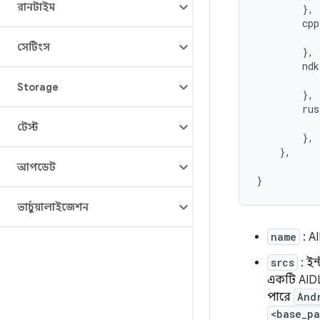
রানটাইম
        },

        cpp
           
সেটিংস
        },

        ndk
           
Storage
        },

        rus
           
টেস্ট
        },

    },

আপডেট
ভার্চুয়ালাইজেশন
name
: A
srcs
: ই
একটি AID
পারে
And
<base_p