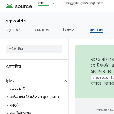
ডক্স
অ্যান্ড্রয়েড কোড অনুসন্ধান
ডকুমেন্টেশন
নতুন কি?
শুরু হচ্ছে
নিরাপত্তা
মূল বিষয়
২০২৬ সাল থেক
প্ল্যাটফর্মে
ওভারভিউ
প্রকাশ করব।
android-l
স্থাপত্য
করবে। আরও 
ওভারভিউ
হার্ডওয়্যার বিমূর্তকরণ স্তর (HAL)
কার্নেল
কনফিগারেশন