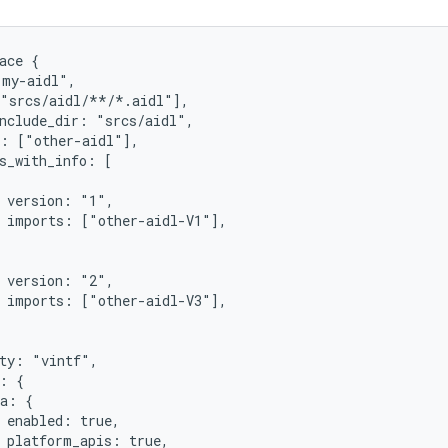
ace {

my-aidl",

"srcs/aidl/**/*.aidl"],

nclude_dir: "srcs/aidl",

: ["other-aidl"],

s_with_info: [

 version: "1",

 imports: ["other-aidl-V1"],

 version: "2",

 imports: ["other-aidl-V3"],

ty: "vintf",

: {

a: {

 enabled: true,

 platform_apis: true,
