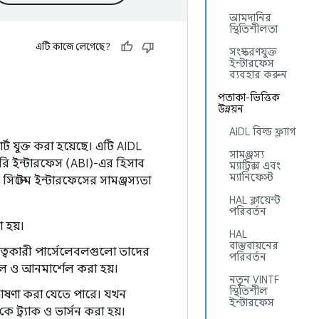
আমদানির
স্থিতিশীলতা
এটি কাজে লেগেছে?
সংস্করণযুক্ত
ইন্টারফেস
ব্যবহার করুন
পতাকা-ভিত্তিক
উন্নয়ন
AIDL বিল্ড ফ্ল্যাগ
োর্ট যুক্ত করা হয়েছে। এটি AIDL
সামঞ্জস্য
ইনারি ইন্টারফেস (ABI)-এর হিসাব
ম্যাট্রিক্স এবং
ম্যানিফেস্ট
িস্টেম ইন্টারফেসের সামঞ্জস্যতা
HAL ক্লায়েন্ট
পরিবর্তন
 হয়।
HAL
বাস্তবায়নের
িধিত্বকারী পার্সেলেবলগুলো তাদের
পরিবর্তন
্শেল ও আনমার্শেল করা হয়।
নতুন VINTF
স্থিতিশীল
ে ঘোষণা করা যেতে পারে। যখন
ইন্টারফেস
্র্যাক ও ভার্সন করা হয়।