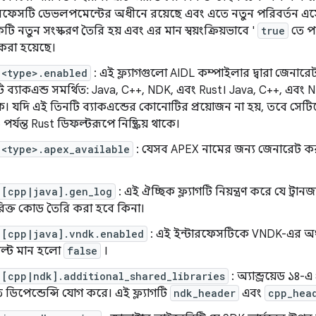
রফেসটি ডেভলপমেন্টের অধীনে রয়েছে এবং এতে নতুন পরিবর্তন এ
ি নতুন সংস্করণ তৈরি হয় এবং এর মান স্বয়ংক্রিয়ভাবে '
true
তে পরি
করা হয়েছে।
.<type>.enabled
: এই ফ্ল্যাগগুলো AIDL কম্পাইলার দ্বারা জেনারে
 ব্যাকএন্ড সমর্থিত: Java, C++, NDK, এবং Rust। Java, C++, এবং
কে। যদি এই তিনটি ব্যাকএন্ডের কোনোটির প্রয়োজন না হয়, তবে সেটিকে 
পর্যন্ত Rust ডিফল্টরূপে নিষ্ক্রিয় থাকে।
.<type>.apex_available
: যেসব APEX নামের জন্য জেনারেট করা স
.[cpp|java].gen_log
: এই ঐচ্ছিক ফ্ল্যাগটি নিয়ন্ত্রণ করে যে ট্রা
িক্ত কোড তৈরি করা হবে কিনা।
.[cpp|java].vndk.enabled
: এই ইন্টারফেসটিকে VNDK-এর অং
িফল্ট মান হলো
false
।
[cpp|ndk].additional_shared_libraries
: অ্যান্ড্রয়েড ১৪-এ
ে ডিপেন্ডেন্সি যোগ করে। এই ফ্ল্যাগটি
ndk_header
এবং
cpp_hea