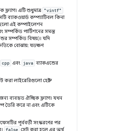
ফ্ল্যাগ। এটি শুধুমাত্র
"vintf"
টি ব্যাকওয়ার্ড কম্প্যাটিবল কিনা
্থ হলো এই কম্পাইলেশন
 সম্পর্কিত পার্টিশনের সমস্ত
ন্ডর সম্পর্কিত বিষয়)। যদি
রুতিকে বোঝায়: যতক্ষণ
ে
cpp
এবং
java
ব্যাকএন্ডের
করা লাইব্রেরিগুলো হোস্ট
্য ব্যবহৃত ঐচ্ছিক ফ্ল্যাগ। যখন
াম্প তৈরি করে না এবং এটিকে
েসটির পূর্ববর্তী সংস্করণের পর
ে।
false
সেট করা হলে এর অর্থ