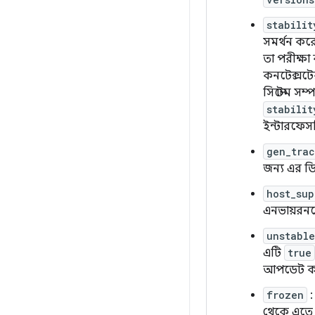
stabilit
সমর্থন কর
তা পরীক্ষা
কনটেক্সটের
সিস্টেম সম্
stabilit
ইন্টারফেস
gen_tra
জন্য এর ড
host_sup
এনভায়রনমে
unstable
এটি
true
আপডেট কর
frozen
:
থেকে এতে 