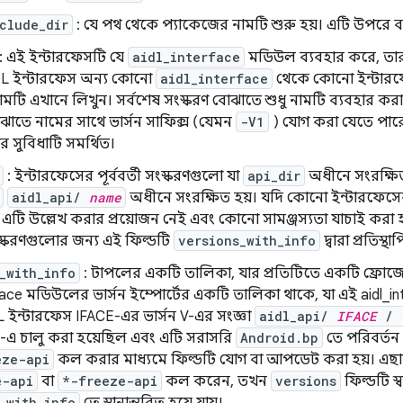
clude_dir
: যে পথ থেকে প্যাকেজের নামটি শুরু হয়। এটি উপরে ব
: এই ইন্টারফেসটি যে
aidl_interface
মডিউল ব্যবহার করে, তা
L ইন্টারফেস অন্য কোনো
aidl_interface
থেকে কোনো ইন্টারফে
মটি এখানে লিখুন। সর্বশেষ সংস্করণ বোঝাতে শুধু নামটি ব্যবহার করা
ঝাতে নামের সাথে ভার্সন সাফিক্স (যেমন
-V1
) যোগ করা যেতে পারে। 
র সুবিধাটি সমর্থিত।
: ইন্টারফেসের পূর্ববর্তী সংস্করণগুলো যা
api_dir
অধীনে সংরক্ষিত 
aidl_api/
name
অধীনে সংরক্ষিত হয়। যদি কোনো ইন্টারফেসে
এটি উল্লেখ করার প্রয়োজন নেই এবং কোনো সামঞ্জস্যতা যাচাই করা হবে
ংস্করণগুলোর জন্য এই ফিল্ডটি
versions_with_info
দ্বারা প্রতিস্থ
_with_info
: টাপলের একটি তালিকা, যার প্রতিটিতে একটি ফ্রোজেন
face মডিউলের ভার্সন ইম্পোর্টের একটি তালিকা থাকে, যা এই aidl_int
 ইন্টারফেস IFACE-এর ভার্সন V-এর সংজ্ঞা
aidl_api/
IFACE
/
3-এ চালু করা হয়েছিল এবং এটি সরাসরি
Android.bp
তে পরিবর্তন
eze-api
কল করার মাধ্যমে ফিল্ডটি যোগ বা আপডেট করা হয়। এছা
e-api
বা
*-freeze-api
কল করেন, তখন
versions
ফিল্ডটি স্ব
_with_info