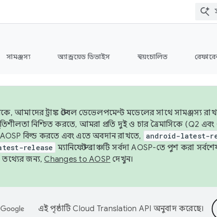
সামঞ্জস্য
অ্যান্ড্রয়েড ডিভাইস
স্বয়ংচালিত
রেফারেন
ে, আমাদের ট্রাঙ্ক স্টেবল ডেভেলপমেন্ট মডেলের সাথে সামঞ্জস্য রাখ
র স্থিতিশীলতা নিশ্চিত করতে, আমরা প্রতি দুই ও চার ত্রৈমাসিকে (Q2
 AOSP বিল্ড করতে এবং এতে অবদান রাখতে,
android-latest-r
atest-release
ম্যানিফেস্ট ব্রাঞ্চটি সর্বদা AOSP-তে পুশ করা সর্ব
তথ্যের জন্য,
Changes to AOSP
দেখুন।
এই পৃষ্ঠাটি
Cloud Translation API
অনুবাদ করেছে।