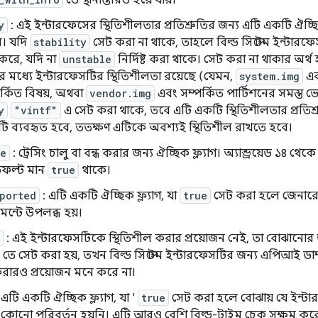
তে স্থানান্তরিত হয়ে যায়।
y
: এই ইন্টারফেসের স্থিতিশীলতার প্রতিশ্রুতির জন্য এটি একটি ঐচ্ছিক 
ে। যদি
stability
সেট করা না থাকে, তাহলে বিল্ড সিস্টেম ইন্টারফেস
 করে, যদি না
unstable
নির্দিষ্ট করা থাকে। সেট করা না থাকার অর
 মধ্যে ইন্টারফেসটির স্থিতিশীলতা রয়েছে (যেমন,
system.img
এবং
পর্কিত বিষয়, অথবা
vendor.img
এবং সম্পর্কিত পার্টিশনের সমস্ত ভে
y
"vintf"
এ সেট করা থাকে, তবে এটি একটি স্থিতিশীলতার প্রতিশ্
টি ব্যবহৃত হবে, ততক্ষণ এটিকে অবশ্যই স্থিতিশীল রাখতে হবে।
ce
: ট্রেসিং চালু বা বন্ধ করার জন্য ঐচ্ছিক ফ্ল্যাগ। অ্যান্ড্রয়েড ১৪ থেক
িফল্ট মান
true
থাকে।
ported
: এটি একটি ঐচ্ছিক ফ্ল্যাগ, যা
true
সেট করা হলে জেনারেট 
ন্টে উপলব্ধ হয়।
: এই ইন্টারফেসটিকে স্থিতিশীল করার প্রয়োজন নেই, তা বোঝানোর জন
তে সেট করা হয়, তখন বিল্ড সিস্টেম ইন্টারফেসটির জন্য এপিআই ড
ারও প্রয়োজন মনে করে না।
 এটি একটি ঐচ্ছিক ফ্ল্যাগ, যা '
true
সেট করা হলে বোঝায় যে ইন্টারফ
কোনো পরিবর্তন হয়নি। এটি আরও বেশি বিল্ড-টাইম চেক সক্ষম কর