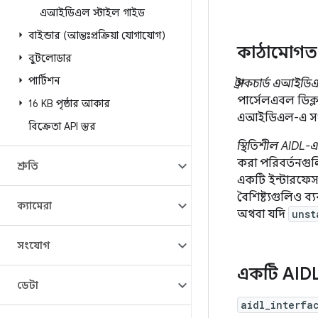
এআইডিএল স্টাইল গাইড
বাইন্ডার (আন্তঃপ্রক্রিয়া যোগাযোগ)
কাঠামোগত ব
বুটলোডার
পার্টিশন
স্ট্রাকচার্ড এআইড
পার্সেলএবল ডিক্
16 KB পৃষ্ঠার আকার
এআইডিএল-এ সংজ
বিক্রেতা API স্তর
স্থিতিশীল AIDL-
করা পরিবর্তনগুলি 
শ্রুতি
একটি ইন্টারফেসকে
বৈশিষ্ট্যগুলিও 
ক্যামেরা
অথবা যদি
unst
সংযোগ
একটি AIDL 
ডেটা
aidl_interfa