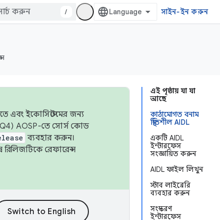
/
সাইন-ইন করুন
্স
এই পৃষ্ঠায় যা যা
আছে
তে এবং ইকোসিস্টেমের জন্য
কাঠামোগত বনাম
স্থিতিশীল AIDL
 এবং Q4) AOSP-তে সোর্স কোড
elease
ব্যবহার করুন।
একটি AIDL
ইন্টারফেস
শেষ রিলিজটিকে রেফারেন্স
সংজ্ঞায়িত করুন
AIDL ফাইল লিখুন
স্টাব লাইব্রেরি
ব্যবহার করুন
সংস্করণ
ইন্টারফেস