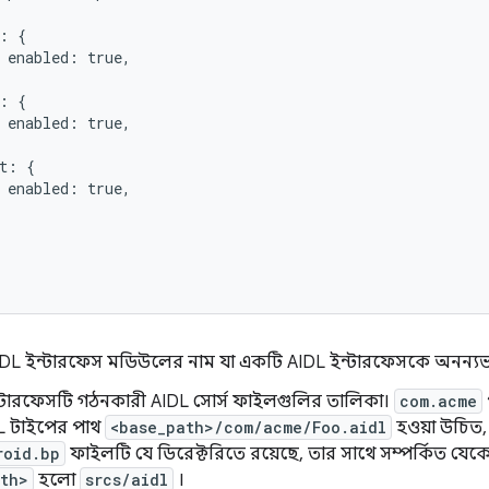
: {

 enabled: true,

: {

 enabled: true,

t: {

 enabled: true,

IDL ইন্টারফেস মডিউলের নাম যা একটি AIDL ইন্টারফেসকে অনন্যভা
ন্টারফেসটি গঠনকারী AIDL সোর্স ফাইলগুলির তালিকা।
com.acme
L টাইপের পাথ
<base_path>/com/acme/Foo.aidl
হওয়া উচিত,
roid.bp
ফাইলটি যে ডিরেক্টরিতে রয়েছে, তার সাথে সম্পর্কিত যেকোন
ath>
হলো
srcs/aidl
।