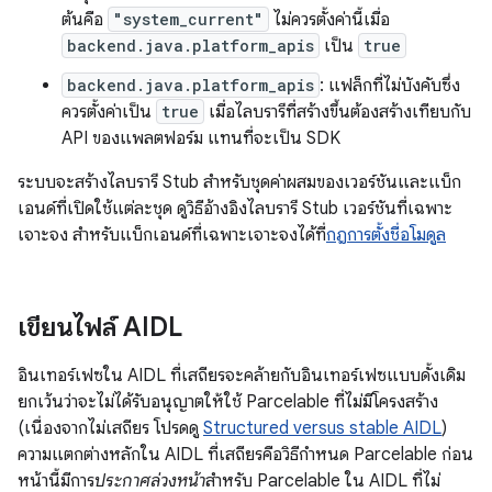
ต้นคือ
"system_current"
ไม่ควรตั้งค่านี้เมื่อ
backend.java.platform_apis
เป็น
true
backend.java.platform_apis
: แฟล็กที่ไม่บังคับซึ่ง
ควรตั้งค่าเป็น
true
เมื่อไลบรารีที่สร้างขึ้นต้องสร้างเทียบกับ
API ของแพลตฟอร์ม แทนที่จะเป็น SDK
ระบบจะสร้างไลบรารี Stub สำหรับชุดค่าผสมของเวอร์ชันและแบ็ก
เอนด์ที่เปิดใช้แต่ละชุด ดูวิธีอ้างอิงไลบรารี Stub เวอร์ชันที่เฉพาะ
เจาะจง สำหรับแบ็กเอนด์ที่เฉพาะเจาะจงได้ที่
กฎการตั้งชื่อโมดูล
เขียนไฟล์ AIDL
อินเทอร์เฟซใน AIDL ที่เสถียรจะคล้ายกับอินเทอร์เฟซแบบดั้งเดิม
ยกเว้นว่าจะไม่ได้รับอนุญาตให้ใช้ Parcelable ที่ไม่มีโครงสร้าง
(เนื่องจากไม่เสถียร โปรดดู
Structured versus stable AIDL
)
ความแตกต่างหลักใน AIDL ที่เสถียรคือวิธีกำหนด Parcelable ก่อน
หน้านี้มีการ
ประกาศล่วงหน้า
สำหรับ Parcelable ใน AIDL ที่ไม่