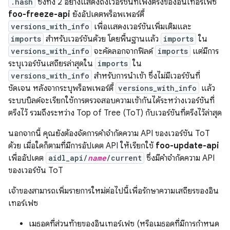
.hash
ซึ่งทั้ง 2 อย่างแสดงถึงเวอร์ชันที่เพิ่งตรึงของอินเทอร์เฟซ
foo-freeze-api
ยังอัปเดตพร็อพเพอร์ตี้
versions_with_info
เพื่อแสดงเวอร์ชันเพิ่มเติมและ
imports
สำหรับเวอร์ชันด้วย โดยพื้นฐานแล้ว
imports
ใน
versions_with_info
จะคัดลอกจากฟิลด์
imports
แต่มีการ
ระบุเวอร์ชันเสถียรล่าสุดใน
imports
ใน
versions_with_info
สำหรับการนำเข้า ซึ่งไม่มีเวอร์ชันที่
ชัดเจน หลังจากระบุพร็อพเพอร์ตี้
versions_with_info
แล้ว
ระบบบิลด์จะเรียกใช้การตรวจสอบความเข้ากันได้ระหว่างเวอร์ชันที่
ตรึงไว้ รวมถึงระหว่าง Top of Tree (ToT) กับเวอร์ชันที่ตรึงไว้ล่าสุด
นอกจากนี้ คุณยังต้องจัดการคำจำกัดความ API ของเวอร์ชัน ToT
ด้วย เมื่อใดก็ตามที่มีการอัปเดต API ให้เรียกใช้
foo-update-api
เพื่ออัปเดต
aidl_api/
name
/current
ซึ่งมีคำจำกัดความ API
ของเวอร์ชัน ToT
เจ้าของสามารถเพิ่มรายการใหม่ต่อไปนี้เพื่อรักษาความเสถียรของอิน
เทอร์เฟซ
เมธอดที่ส่วนท้ายของอินเทอร์เฟซ (หรือเมธอดที่มีการกำหนด