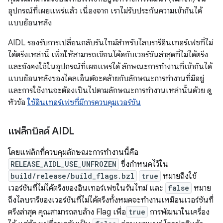
อุปกรณ์ที่เผยแพร่แล้ว เนื่องจาก เราไม่รับประกันความเข้ากันได้
แบบย้อนหลัง
AIDL รองรับการเปลี่ยนกลับรันไทม์สำหรับไลบรารีอินเทอร์เฟซที่ไม่
ได้ตรึงเหล่านี้ เพื่อให้สามารถเขียนโค้ดกับเวอร์ชันล่าสุดที่ไม่ได้ตรึง
และยังคงใช้ในอุปกรณ์ที่เผยแพร่ได้ ลักษณะการทำงานที่เข้ากันได้
แบบย้อนหลังของไคลเอ็นต์จะคล้ายกับลักษณะการทำงานที่มีอยู่
และการใช้งานจะต้องเป็นไปตามลักษณะการทำงานเหล่านั้นด้วย ดู
หัวข้อ
ใช้อินเทอร์เฟซที่มีการควบคุมเวอร์ชัน
แฟล็กบิลด์ AIDL
โดยแฟล็กที่ควบคุมลักษณะการทำงานนี้คือ
RELEASE_AIDL_USE_UNFROZEN
ซึ่งกำหนดไว้ใน
build/release/build_flags.bzl
true
หมายถึงใช้
เวอร์ชันที่ไม่ได้ตรึงของอินเทอร์เฟซในรันไทม์ และ
false
หมาย
ถึงไลบรารีของเวอร์ชันที่ไม่ได้ตรึงทั้งหมดจะทำงานเหมือนเวอร์ชันที่
ตรึงล่าสุด คุณสามารถลบล้าง Flag เพื่อ
true
การพัฒนาในเครื่อง