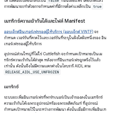
ได้ แต่ต้องเปลี่ยนกลับเป็น
false
ก่อนเผยแพร่ โดยปกติแล้ว
การพัฒนาจะทำด้วยการกำหนดค่าที่มีการตั้งค่าแฟล็กเป็น
true
เมทริกซ์ความเข้ากันได้และไฟล์ Manifest
ออบเจ็กต์อินเทอร์เฟซของผู้ให้บริการ (ออบเจ็กต์ VINTF)
จะ
กำหนด เวอร์ชันที่คาดไว้และเวอร์ชันที่ระบุในฝั่งใดฝั่งหนึ่งของ อิน
เทอร์เฟซของผู้ให้บริการ
อุปกรณ์ส่วนใหญ่ที่ไม่ใช่ Cuttlefish จะกำหนดเป้าหมายเป็นเม
ทริกซ์ความเข้ากันได้ล่าสุด หลังจากที่อินเทอร์เฟซถูกตรึงไว้แล้ว
เท่านั้น ดังนั้นจึงไม่มีความแตกต่างในไลบรารี AIDL ตาม
RELEASE_AIDL_USE_UNFROZEN
เมทริกซ์
ระบบจะเพิ่มอินเทอร์เฟซที่พาร์ทเนอร์เป็นเจ้าของลงในเมทริกซ์
ความเข้ากันได้เฉพาะอุปกรณ์หรือเฉพาะผลิตภัณฑ์ ที่อุปกรณ์
กำหนดเป้าหมายไว้ในระหว่างการพัฒนา ดังนั้นเมื่อมีการเพิ่มอินเท