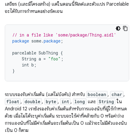
เสถียร (และมีโครงสร้าง) แต่ในตอนนี้ฟิลด์และตัวแปร Parcelable
จะได้รับการกำหนดอย่างชัดเจน
// in a file like 'some/package/Thing.aidl'
package
some
.
package
;
parcelable
SubThing
{
String
a
=
"foo"
;
int
b
;
}
ระบบรองรับค่าเริ่มต้น (แต่ไม่บังคับ) สำหรับ
boolean
,
char
,
float
,
double
,
byte
,
int
,
long
และ
String
ใน
Android 12 เรายังรองรับค่าเริ่มต้นสำหรับการแจงนับที่ผู้ใช้กำหนด
ด้วย เมื่อไม่ได้ระบุค่าเริ่มต้น ระบบจะใช้ค่าที่คล้ายกับ 0 หรือค่าว่าง
การแจงนับที่ไม่มีค่าเริ่มต้นจะเริ่มต้นเป็น 0 แม้ว่าจะไม่มีตัวแจงนับ
เป็น 0 ก็ตาม