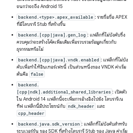
จนกว่าจะถึง Android 15
backend.<type>.apex_available
: รายชื่อชื่อ APEX
ที่มีไลบรารี Stub ที่สร้างขึ้น
backend.[cpp|java].gen_log
: แฟล็กที่ไม่บังคับซึ่ง
ควบคุมว่าจะสร้างโค้ดเพิ่มเติมเพื่อรวบรวมข้อมูลเกี่ยวกับ
ธุรกรรมหรือไม่
backend.[cpp|java].vndk.enabled
: แฟล็กที่ไม่บัง
คับเพื่อทําให้อินเทอร์เฟซนี้ เป็นส่วนหนึ่งของ VNDK ค่าเริ่ม
ต้นคือ
false
backend.
[cpp|ndk].additional_shared_libraries
: เปิดตัว
ใน Android 14 แฟล็กนี้จะเพิ่มการอ้างอิงไปยัง ไลบรารีเน
ทีฟ แฟล็กนี้มีประโยชน์กับ
ndk_header
และ
cpp_header
backend.java.sdk_version
: แฟล็กที่ไม่บังคับสำหรับ
ระบุเวอร์ชัน ของ SDK ที่สร้างไลบรารี Stub ของ Java ค่าเริ่ม