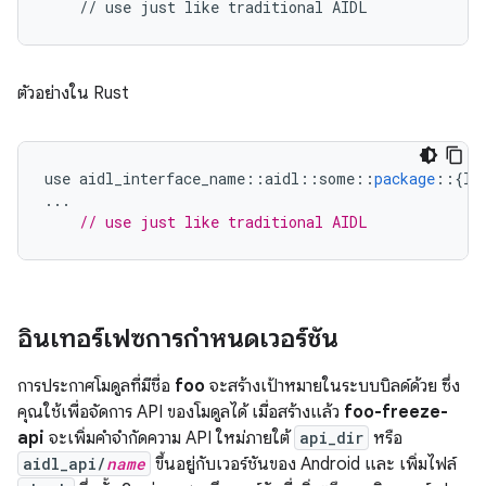
//
use
just
like
traditional
AIDL
ตัวอย่างใน Rust
use
aidl_interface_name
::
aidl
::
some
::
package
::
{
IF
...
// use just like traditional AIDL
อินเทอร์เฟซการกำหนดเวอร์ชัน
การประกาศโมดูลที่มีชื่อ
foo
จะสร้างเป้าหมายในระบบบิลด์ด้วย ซึ่ง
คุณใช้เพื่อจัดการ API ของโมดูลได้ เมื่อสร้างแล้ว
foo-freeze-
api
จะเพิ่มคำจำกัดความ API ใหม่ภายใต้
api_dir
หรือ
aidl_api/
name
ขึ้นอยู่กับเวอร์ชันของ Android และ เพิ่มไฟล์