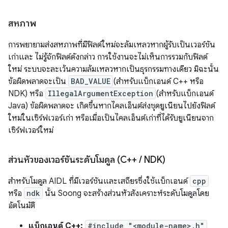
สหภาพ
การพยายามส่งสหภาพที่มีฟิลด์ใหม่จะล้มเหลวหากผู้รับเป็นเวอร์ชัน
เก่าและ ไม่รู้จักฟิลด์ดังกล่าว การใช้งานจะไม่เห็นการรวมกับฟิลด์
ใหม่ ระบบจะละเว้นความล้มเหลวหากเป็นธุรกรรมทางเดียว มิฉะนั้น
ข้อผิดพลาดจะเป็น
BAD_VALUE
(สำหรับแบ็กเอนด์ C++ หรือ
NDK) หรือ
IllegalArgumentException
(สำหรับแบ็กเอนด์
Java) ข้อผิดพลาดจะ เกิดขึ้นหากไคลเอ็นต์ส่งชุดยูเนียนไปยังฟิลด์
ใหม่ในเซิร์ฟเวอร์เก่า หรือเมื่อเป็นไคลเอ็นต์เก่าที่ได้รับยูเนียนจาก
เซิร์ฟเวอร์ใหม่
ส่วนหัวของเวอร์ชันระดับโมดูล (C++
/
NDK)
สำหรับโมดูล AIDL ที่มีเวอร์ชันและเสถียรซึ่งใช้แบ็กเอนด์
cpp
หรือ
ndk
นั้น Soong จะสร้างส่วนหัวสังเคราะห์ระดับโมดูลโดย
อัตโนมัติ
แบ็กเอนด์ C++:
#include "<module-name>.h"