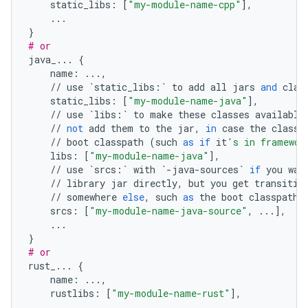
static_libs
:
[
"my-module-name-cpp"
],
...
}
# or
java_
...
{
name
:
...
,
//
use
`
static_libs
:
`
to
add
all
jars
and
clas
static_libs
:
[
"my-module-name-java"
],
//
use
`
libs
:
`
to
make
these
classes
available
//
not
add
them
to
the
jar
,
in
case
the
classe
//
boot
classpath
(
such
as
if
it
's in framewor
libs
:
[
"my-module-name-java"
],
//
use
`
srcs
:
`
with
`
-
java
-
sources
`
if
you
wan
//
library
jar
directly
,
but
you
get
transitiv
//
somewhere
else
,
such
as
the
boot
classpath
srcs
:
[
"my-module-name-java-source"
,
...
],
...
}
# or
rust_
...
{
name
:
...
,
rustlibs
:
[
"my-module-name-rust"
],
...