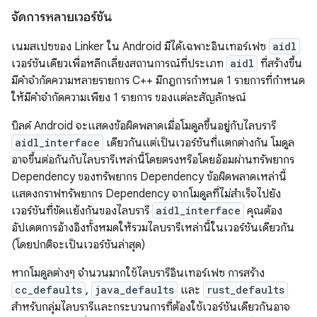
จัดการหลายเวอร์ชัน
เนมสเปซของ Linker ใน Android มีได้เฉพาะอินเทอร์เฟซ
aidl
เวอร์ชันเดียวเพื่อหลีกเลี่ยงสถานการณ์ที่ประเภท
aidl
ที่สร้างขึ้น
มีคำจำกัดความหลายรายการ C++ มีกฎการกำหนด 1 รายการที่กำหนด
ให้มีคำจำกัดความเพียง 1 รายการ ของแต่ละสัญลักษณ์
บิลด์ Android จะแสดงข้อผิดพลาดเมื่อโมดูลขึ้นอยู่กับไลบรารี
aidl_interface
เดียวกันแต่เป็นเวอร์ชันที่แตกต่างกัน โมดูล
อาจขึ้นต่อกันกับไลบรารีเหล่านี้โดยตรงหรือโดยอ้อมผ่านทรัพยากร
Dependency ของทรัพยากร Dependency ข้อผิดพลาดเหล่านี้
แสดงกราฟทรัพยากร Dependency จากโมดูลที่ไม่สำเร็จไปยัง
เวอร์ชันที่ขัดแย้งกันของไลบรารี
aidl_interface
คุณต้อง
อัปเดตการอ้างอิงทั้งหมดให้รวมไลบรารีเหล่านี้ในเวอร์ชันเดียวกัน
(โดยปกติจะเป็นเวอร์ชันล่าสุด)
หากโมดูลต่างๆ จำนวนมากใช้ไลบรารีอินเทอร์เฟซ การสร้าง
cc_defaults
,
java_defaults
และ
rust_defaults
สำหรับกลุ่มไลบรารีและกระบวนการที่ต้องใช้เวอร์ชันเดียวกันอาจ