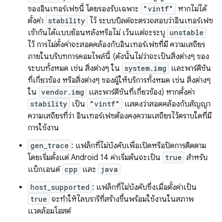
ของอินเทอร์เฟซนี้ โดยรองรับเฉพาะ
"vintf"
หากไม่ได้
ตั้งค่า
stability
ไว้ ระบบบิลด์จะตรวจสอบว่าอินเทอร์เฟซ
เข้ากันได้แบบย้อนหลังหรือไม่ เว้นแต่จะระบุ
unstable
ไว้ การไม่ตั้งค่าจะสอดคล้องกับอินเทอร์เฟซที่มี ความเสถียร
ภายในบริบทการคอมไพล์นี้ (ดังนั้นไม่ว่าจะเป็นสิ่งต่างๆ ของ
ระบบทั้งหมด เช่น สิ่งต่างๆ ใน
system.img
และพาร์ติชัน
ที่เกี่ยวข้อง หรือสิ่งต่างๆ ของผู้ให้บริการทั้งหมด เช่น สิ่งต่างๆ
ใน
vendor.img
และพาร์ติชันที่เกี่ยวข้อง) หากตั้งค่า
stability
เป็น
"vintf"
แสดงว่าสอดคล้องกับสัญญา
ความเสถียรที่ว่า อินเทอร์เฟซต้องคงความเสถียรไว้ตราบใดที่มี
การใช้งาน
gen_trace
: แฟล็กที่ไม่บังคับเพื่อเปิดหรือปิดการติดตาม
โดยเริ่มตั้งแต่ Android 14 ค่าเริ่มต้นจะเป็น
true
สำหรับ
แบ็กเอนด์
cpp
และ
java
host_supported
: แฟล็กที่ไม่บังคับซึ่งเมื่อตั้งค่าเป็น
true
จะทำให้ไลบรารีที่สร้างขึ้นพร้อมใช้งานในสภาพ
แวดล้อมโฮสต์