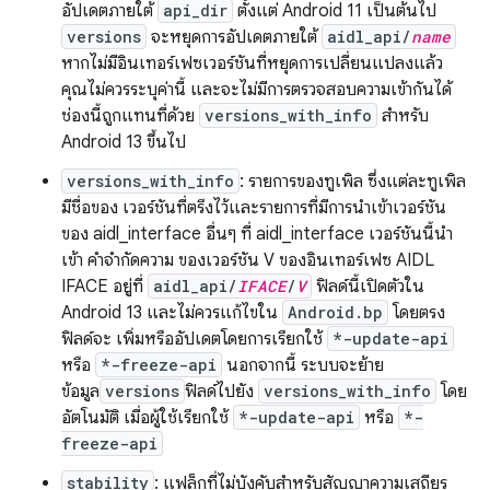
อัปเดตภายใต้
api_dir
ตั้งแต่ Android 11 เป็นต้นไป
versions
จะหยุดการอัปเดตภายใต้
aidl_api/
name
หากไม่มีอินเทอร์เฟซเวอร์ชันที่หยุดการเปลี่ยนแปลงแล้ว
คุณไม่ควรระบุค่านี้ และจะไม่มีการตรวจสอบความเข้ากันได้
ช่องนี้ถูกแทนที่ด้วย
versions_with_info
สำหรับ
Android 13 ขึ้นไป
versions_with_info
: รายการของทูเพิล ซึ่งแต่ละทูเพิล
มีชื่อของ เวอร์ชันที่ตรึงไว้และรายการที่มีการนำเข้าเวอร์ชัน
ของ aidl_interface อื่นๆ ที่ aidl_interface เวอร์ชันนี้นำ
เข้า คำจำกัดความ ของเวอร์ชัน V ของอินเทอร์เฟซ AIDL
IFACE อยู่ที่
aidl_api/
IFACE
/
V
ฟิลด์นี้เปิดตัวใน
Android 13 และไม่ควรแก้ไขใน
Android.bp
โดยตรง
ฟิลด์จะ เพิ่มหรืออัปเดตโดยการเรียกใช้
*-update-api
หรือ
*-freeze-api
นอกจากนี้ ระบบจะย้าย
ข้อมูล
versions
ฟิลด์ไปยัง
versions_with_info
โดย
อัตโนมัติ เมื่อผู้ใช้เรียกใช้
*-update-api
หรือ
*-
freeze-api
stability
: แฟล็กที่ไม่บังคับสำหรับสัญญาความเสถียร