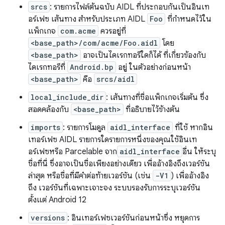
srcs
: รายการไฟล์ต้นฉบับ AIDL ที่ประกอบกันเป็นอินเท
อร์เฟซ เส้นทาง สำหรับประเภท AIDL
Foo
ที่กำหนดไว้ใน
แพ็กเกจ
com.acme
ควรอยู่ที่
<base_path>/com/acme/Foo.aidl
โดย
<base_path>
อาจเป็นไดเรกทอรีใดก็ได้ ที่เกี่ยวข้องกับ
ไดเรกทอรีที่
Android.bp
อยู่ ในตัวอย่างก่อนหน้า
<base_path>
คือ
srcs/aidl
local_include_dir
: เส้นทางที่ชื่อแพ็กเกจเริ่มต้น ซึ่ง
สอดคล้องกับ
<base_path>
ที่อธิบายไว้ข้างต้น
imports
: รายการโมดูล
aidl_interface
ที่ใช้ หากอิน
เทอร์เฟซ AIDL รายการใดรายการหนึ่งของคุณใช้อินเท
อร์เฟซหรือ Parcelable จาก
aidl_interface
อื่น ให้ระบุ
ชื่อที่นี่ ซึ่งอาจเป็นชื่อเพียงอย่างเดียว เพื่ออ้างอิงถึงเวอร์ชัน
ล่าสุด หรือชื่อที่มีคำต่อท้ายเวอร์ชัน (เช่น
-V1
) เพื่ออ้างอิง
ถึง เวอร์ชันที่เฉพาะเจาะจง ระบบรองรับการระบุเวอร์ชัน
ตั้งแต่ Android 12
versions
: อินเทอร์เฟซเวอร์ชันก่อนหน้าซึ่ง หยุดการ