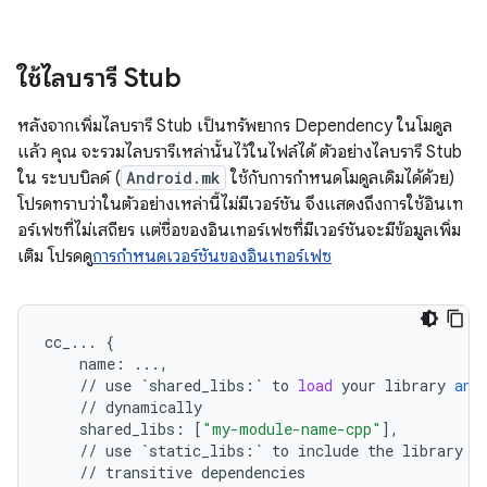
ใช้ไลบรารี Stub
หลังจากเพิ่มไลบรารี Stub เป็นทรัพยากร Dependency ในโมดูล
แล้ว คุณ จะรวมไลบรารีเหล่านั้นไว้ในไฟล์ได้ ตัวอย่างไลบรารี Stub
ใน ระบบบิลด์ (
Android.mk
ใช้กับการกําหนดโมดูลเดิมได้ด้วย)
โปรดทราบว่าในตัวอย่างเหล่านี้ไม่มีเวอร์ชัน จึงแสดงถึงการใช้อินเท
อร์เฟซที่ไม่เสถียร แต่ชื่อของอินเทอร์เฟซที่มีเวอร์ชันจะมีข้อมูลเพิ่ม
เติม โปรดดู
การกำหนดเวอร์ชันของอินเทอร์เฟซ
cc_
...
{
name
:
...
,
//
use
`
shared_libs
:
`
to
load
your
library
and
//
dynamically
shared_libs
:
[
"my-module-name-cpp"
],
//
use
`
static_libs
:
`
to
include
the
library
i
//
transitive
dependencies