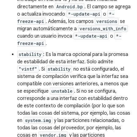
directamente en
Android.bp
. El campo se agrega
o actualiza invocando
*-update-api
o
*-
freeze-api
. Además, los campos
versions
se
migran automáticamente a
versions_with_info
cuando un usuario invoca
*-update-api
o
*-
freeze-api
.
stability
: Es la marca opcional para la promesa
de estabilidad de esta interfaz. Solo admite
"vintf"
. Si
stability
no está configurado, el
sistema de compilación verifica que la interfaz sea
compatible con versiones anteriores, a menos que
se especifique
unstable
. Si no se configura,
corresponde a una interfaz con estabilidad dentro
de este contexto de compilación (por lo que son
todas las cosas del sistema, por ejemplo, las cosas
en
system.img
y las particiones relacionadas, o
todas las cosas del proveedor, por ejemplo, las
cosas en
vendor.img
y las particiones