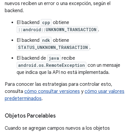
nuevos reciben un error o una excepción, según el
backend.
El backend
cpp
obtiene
::android::UNKNOWN_TRANSACTION
.
El backend
ndk
obtiene
STATUS_UNKNOWN_TRANSACTION
.
El backend de
java
recibe
android.os.RemoteException
con un mensaje
que indica que la API no está implementada.
Para conocer las estrategias para controlar esto,
consulta
cómo consultar versiones
y
cómo usar valores
predeterminados
.
Objetos Parcelables
Cuando se agregan campos nuevos a los objetos