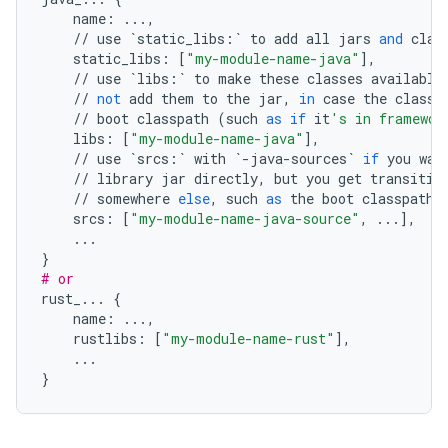
name
:
...
,
//
use
`
static_libs
:
`
to
add
all
jars
and
clas
static_libs
:
[
"my-module-name-java"
],
//
use
`
libs
:
`
to
make
these
classes
available
//
not
add
them
to
the
jar
,
in
case
the
classe
//
boot
classpath
(
such
as
if
it
's in framewor
libs
:
[
"my-module-name-java"
],
//
use
`
srcs
:
`
with
`
-
java
-
sources
`
if
you
wan
//
library
jar
directly
,
but
you
get
transitiv
//
somewhere
else
,
such
as
the
boot
classpath
srcs
:
[
"my-module-name-java-source"
,
...
],
...
}
# or
rust_
...
{
name
:
...
,
rustlibs
:
[
"my-module-name-rust"
],
...
}