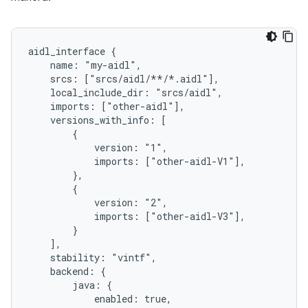
aidl_interface {

    name: "my-aidl",

    srcs: ["srcs/aidl/**/*.aidl"],

    local_include_dir: "srcs/aidl",

    imports: ["other-aidl"],

    versions_with_info: [

        {

            version: "1",

            imports: ["other-aidl-V1"],

        },

        {

            version: "2",

            imports: ["other-aidl-V3"],

        }

    ],

    stability: "vintf",

    backend: {

        java: {

            enabled: true,
