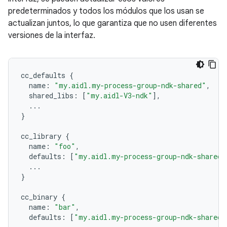
predeterminados y todos los módulos que los usan se
actualizan juntos, lo que garantiza que no usen diferentes
versiones de la interfaz.
cc_defaults
{
name
:
"my.aidl.my-process-group-ndk-shared"
,
shared_libs
:
[
"my.aidl-V3-ndk"
],
...
}
cc_library
{
name
:
"foo"
,
defaults
:
[
"my.aidl.my-process-group-ndk-shared"
...
}
cc_binary
{
name
:
"bar"
,
defaults
:
[
"my.aidl.my-process-group-ndk-shared"