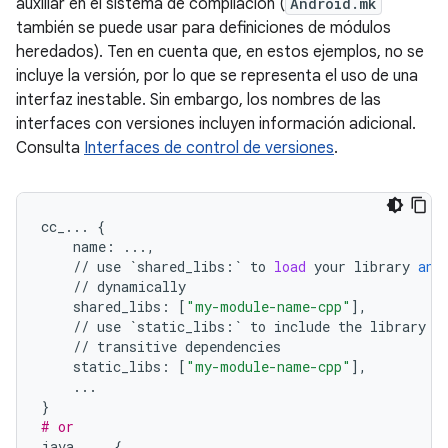
auxiliar en el sistema de compilación (
Android.mk
también se puede usar para definiciones de módulos
heredados). Ten en cuenta que, en estos ejemplos, no se
incluye la versión, por lo que se representa el uso de una
interfaz inestable. Sin embargo, los nombres de las
interfaces con versiones incluyen información adicional.
Consulta
Interfaces de control de versiones
.
cc_
...
{
name
:
...
,
//
use
`
shared_libs
:
`
to
load
your
library
and
//
dynamically
shared_libs
:
[
"my-module-name-cpp"
],
//
use
`
static_libs
:
`
to
include
the
library
i
//
transitive
dependencies
static_libs
:
[
"my-module-name-cpp"
],
...
}
# or
java_
...
{