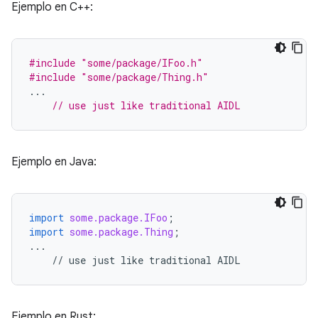
Ejemplo en C++:
#include
"some/package/IFoo.h"
#include
"some/package/Thing.h"
...
// use just like traditional AIDL
Ejemplo en Java:
import
some.package.IFoo
;
import
some.package.Thing
;
...
//
use
just
like
traditional
AIDL
Ejemplo en Rust: