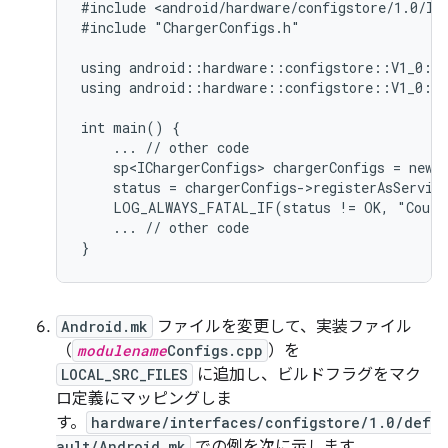
#include <android/hardware/configstore/1.0/ICh
#include "ChargerConfigs.h"

using android::hardware::configstore::V1_0::I
using android::hardware::configstore::V1_0::i
int main() {

    ... // other code

    sp<IChargerConfigs> chargerConfigs = new C
    status = chargerConfigs->registerAsService
    LOG_ALWAYS_FATAL_IF(status != OK, "Could 
    ... // other code

Android.mk
ファイルを変更して、実装ファイル
（
modulename
Configs.cpp
）を
LOCAL_SRC_FILES
に追加し、ビルドフラグをマク
ロ定義にマッピングしま
す。
hardware/interfaces/configstore/1.0/def
ault/Android.mk
での例を次に示します。