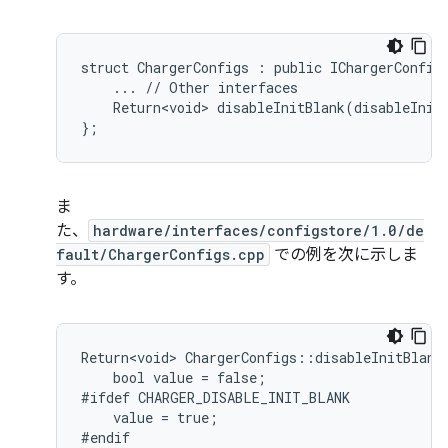
struct ChargerConfigs : public IChargerConfigs
    ... // Other interfaces

    Return<void> disableInitBlank(disableInitB
ま
た、
hardware/interfaces/configstore/1.0/de
fault/ChargerConfigs.cpp
での例を次に示しま
す。
Return<void> ChargerConfigs::disableInitBlank(
    bool value = false;

#ifdef CHARGER_DISABLE_INIT_BLANK

    value = true;

#endif
