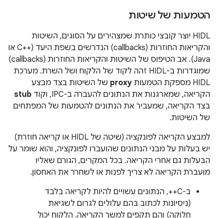
הטמעות של שיטות
‏HIDL יוצר קובצי כותרת שמצהירים על הסוגים, השיטות
והקריאות החוזרות (callbacks) הנדרשים בשפת היעד (C++‎ או
Java). אב הטיפוס של השיטות והקריאות החוזרות (callbacks)
שמוגדרות ב-HIDL זהה לקוד של הלקוח ושל השרת. מערכת
HIDL מספקת הטמעות
proxy
של השיטות בצד מבצע
הקריאה, שמארגנות את הנתונים להעברה ב-IPC, וקוד
stub
בצד הקריאה, שמעביר את הנתונים להטמעות של המפתחים
של השיטות.
למבצע הקריאה לפונקציה (שיטה של HIDL או קריאה חוזרת)
יש בעלות על מבני הנתונים שהועברו לפונקציה, והוא שומר על
הבעלות גם אחרי הקריאה. בכל המקרים, הגורם שאליו
מועברת הקריאה לא צריך לפנות או לשחרר את האחסון.
ב-C++‏, הנתונים עשויים להיות לקריאה בלבד
(ניסיונות לכתוב בהם עלולים לגרום לשגיאת
חלוקה) והם תקפים למשך הקריאה. הלקוח יכול