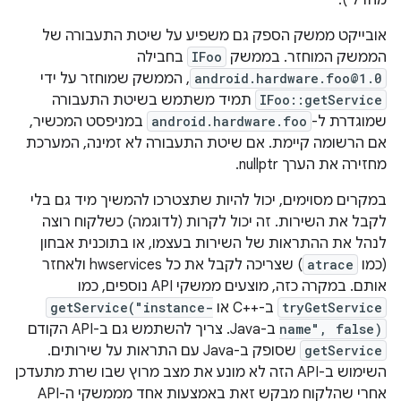
מחדל').
אובייקט ממשק הספק גם משפיע על שיטת התעבורה של
הממשק המוחזר. בממשק
IFoo
בחבילה
android.hardware.foo@1.0
, הממשק שמוחזר על ידי
IFoo::getService
תמיד משתמש בשיטת התעבורה
שמוגדרת ל-
android.hardware.foo
במניפסט המכשיר,
אם הרשומה קיימת. אם שיטת התעבורה לא זמינה, המערכת
מחזירה את הערך nullptr.
במקרים מסוימים, יכול להיות שתצטרכו להמשיך מיד גם בלי
לקבל את השירות. זה יכול לקרות (לדוגמה) כשלקוח רוצה
לנהל את ההתראות של השירות בעצמו, או בתוכנית אבחון
(כמו
atrace
) שצריכה לקבל את כל hwservices ולאחזר
אותם. במקרה כזה, מוצעים ממשקי API נוספים, כמו
tryGetService
ב-C++‎ או
getService("instance-
name", false)
ב-Java. צריך להשתמש גם ב-API הקודם
getService
שסופק ב-Java עם התראות על שירותים.
השימוש ב-API הזה לא מונע את מצב מרוץ שבו שרת מתעדכן
אחרי שהלקוח מבקש זאת באמצעות אחד מממשקי ה-API