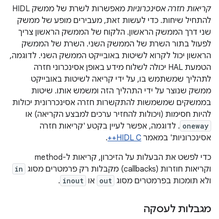
קריאות חזרה אסינכרוניות
מאפשרות לשרת של ממשק HIDL
להתחיל שיחות. כדי לעשות זאת, מעבירים מופע של ממשק
שני דרך הממשק הראשון. הלקוח של הממשק הראשון צריך
לפעול בתור השרת של הממשק השני. השרת של הממשק
הראשון יכול לקרוא לשיטות באובייקט הממשק השני. לדוגמה,
הטמעת HAL יכולה לשלוח מידע באופן אסינכרוני חזרה
לתהליך שמשתמש בו, על ידי קריאה לשיטות באובייקט
ממשק שנוצר על ידי התהליך הזה ומשמש אותו. שיטות
בממשקים שמשמשות להתקשרות חזרה אסינכררונית יכולות
להיות חסימות (ויכולות להחזיר ערכים למבצע הקריאה) או
oneway
. לדוגמה, אפשר לעיין בקטע 'קריאות חזרה
אסינכרוניות' במאמר
HIDL C++
.
כדי לפשט את הבעלות על הזיכרון, קריאות ל-method
וקריאות חוזרות (callbacks) מקבלות רק פרמטרים מסוג
in
ולא תומכות בפרמטרים מסוג
out
או
inout
.
מגבלות לעסקה