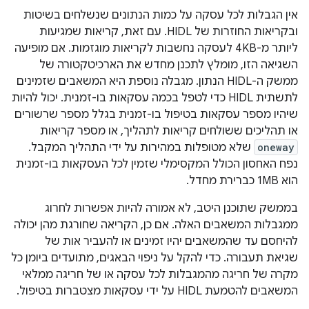
אין הגבלות לכל עסקה על כמות הנתונים שנשלחים בשיטות
ובקריאות החוזרות של HIDL. עם זאת, קריאות שמגיעות
ליותר מ-4KB לעסקה נחשבות לקריאות מוגזמות. אם מופיעה
השגיאה הזו, מומלץ לתכנן מחדש את הארכיטקטורה של
ממשק ה-HIDL הנתון. מגבלה נוספת היא המשאבים שזמינים
לתשתית HIDL כדי לטפל בכמה עסקאות בו-זמנית. יכול להיות
שיהיו מספר עסקאות בטיפול בו-זמנית בגלל מספר שרשורים
או תהליכים ששולחים קריאות לתהליך, או מספר קריאות
oneway
שלא מטופלות במהירות על ידי התהליך המקבל.
נפח האחסון הכולל המקסימלי שזמין לכל העסקאות בו-זמנית
הוא 1MB כברירת מחדל.
בממשק שתוכנן היטב, לא אמורה להיות אפשרות לחרוג
ממגבלות המשאבים האלה. אם כן, הקריאה שחורגת מהן יכולה
להיחסם עד שהמשאבים יהיו זמינים או להעביר אות של
שגיאת תעבורה. כדי להקל על ניפוי הבאגים, מתועדים ביומן כל
מקרה של חריגה מהמגבלות לכל עסקה או של חריגה ממלאי
המשאבים להטמעת HIDL על ידי עסקאות מצטברות בטיפול.