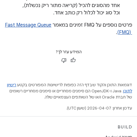
אחד מהסוגים להכיל (קריאה מתור ריק נכשלת),
וכל סוג יכול לכלול רק כותב אחד.
פרטים נוספים על FMQ זמינים במאמר
Fast Message Queue
‏ (FMQ)
.
המידע עזר לך?
דוגמאות התוכן והקוד שבדף הזה כפופות לרישיונות המפורטים בקטע
רישיון
לתוכן
.‏ Java ו-OpenJDK הם סימנים מסחריים או סימנים מסחריים רשומים
של חברת Oracle ו/או של השותפים העצמאיים שלה.
עדכון אחרון: 2026-04-07 (שעון UTC).
BUILD