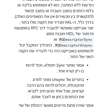
הודעות ללא המתנה. הוא לא משתמש בליבה או
בלוח הזמנים במצב העברה או במצב קישור
(לתקשורת בין מכשירים אין את המאפיינים האלה).
בדרך כלל, ה-HAL מגדיר את הקצה שלו בתור,
יוצר אובייקט שאפשר להעביר דרך RPC באמצעות
פרמטר של HIDL מובנה מסוג
MQDescriptorSync
או
MQDescriptorUnsync
. התהליך המקבל יכול
להשתמש באובייקט הזה כדי להגדיר את הקצה
השני של התור.
אסור שתור
Sync
יתמלא, ויכול להיות
בו רק קורא אחד.
בתורים של
Unsync
מותר לחרוג
מהקיבולת, ויכולים להיות בהם הרבה
קוראים, שכל אחד מהם חייב לקרוא
את הנתונים בזמן או לאבד אותם.
אסור שיהיו פחות פריטים מאשר היכולת של אף