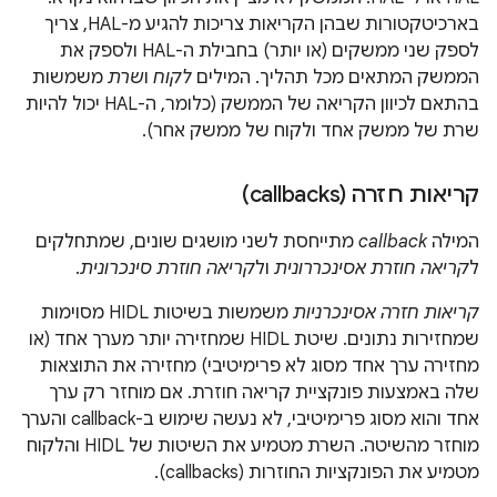
בארכיטקטורות שבהן הקריאות צריכות להגיע מ-HAL, צריך
לספק שני ממשקים (או יותר) בחבילת ה-HAL ולספק את
הממשק המתאים מכל תהליך. המילים
לקוח
ו
שרת
משמשות
בהתאם לכיוון הקריאה של הממשק (כלומר, ה-HAL יכול להיות
שרת של ממשק אחד ולקוח של ממשק אחר).
קריאות חזרה (callbacks)
המילה
callback
מתייחסת לשני מושגים שונים, שמתחלקים
ל
קריאה חוזרת אסינכררונית
ול
קריאה חוזרת סינכרונית
.
קריאות חזרה אסינכרניות
משמשות בשיטות HIDL מסוימות
שמחזירות נתונים. שיטת HIDL שמחזירה יותר מערך אחד (או
מחזירה ערך אחד מסוג לא פרימיטיבי) מחזירה את התוצאות
שלה באמצעות פונקציית קריאה חוזרת. אם מוחזר רק ערך
אחד והוא מסוג פרימיטיבי, לא נעשה שימוש ב-callback והערך
מוחזר מהשיטה. השרת מטמיע את השיטות של HIDL והלקוח
מטמיע את הפונקציות החוזרות (callbacks).