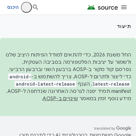
היכנס
תיעוד
החל משנת 2026, כדי להתאים למודל הפיתוח היציב שלנו
ולשמור על יציבות הפלטפורמה בסביבה העסקית,
נפרסם קוד מקור ב-AOSP ברבעון השני וברבעון הרביעי.
כדי ליצור ולתרום ל-AOSP, צריך להשתמש ב-
android-
latest-release
. הענף
android-latest-release
manifest תמיד יפנה לגרסה האחרונה שנדחפה ל-AOSP.
מידע נוסף זמין במאמר
שינויים ב-AOSP
.
‫Google משתמשת בטכנולוגיית AI כדי לתרגם תוכן