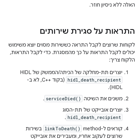
האלה ללא ניסיון חוזר.
התראות על סגירת שירותים
לקוחות שרוצים לקבל התראה כששירות מסוים יוצא משימוש
יכולים לקבל התראות על כך מהמסגרת. כדי לקבל התראות,
הלקוח צריך:
יוצרים תת-מחלקה של הכיתה/הממשק של HIDL‏
hidl_death_recipient
(בקוד C++‎, לא ב-
HIDL).
משנים את השיטה
serviceDied()
.
יוצרים אובייקט של תת-הסוג
.
hidl_death_recipient
קוראים ל-method‏
linkToDeath()
בשירות
שרוצים לעקוב אחריו, ומעבירים את אובייקט