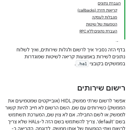
העברת נתונים
קריאות חזרה (callbacks)
מגבלות לעסקה
הטמעות של שיטות
העברת נתונים ללא RPC
בדף הזה נסביר איך לרשום ולגלות שירותים, ואיך לשלוח
נתונים לשירות באמצעות קריאה לשיטות שמוגדרות
בממשקים בקובצי
.hal
.
רישום שירותים
אפשר לרשום שרתי ממשק HIDL (אובייקטים שמטמיעים את
הממשק) כשירותים עם שם. השם הרשום לא חייב להיות קשור
לממשק או לשם החבילה. אם לא צוין שם, המערכת תשתמש
בשם 'default'. צריך להשתמש בשם הזה ל-HALs שלא צריך
לרשום שתי הטמעות של אותו ממשק. לדוגמה, הקריאה ב-