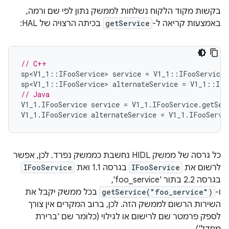
בקשות מקוד הלקוח נשלחות לממשק נתון לפי שם ורמה,
באמצעות קריאה ל-
getService
בכיתה הרצויה של HAL:
// C++
sp<V1_1
::
IFooService
>
service
=
V1_1
::
IFooService
:
sp<V1_1
::
IFooService
>
alternateService
=
V1_1
::
IFo
// Java
V1_1
.
IFooService
service
=
V1_1
.
IFooService
.
getSer
V1_1
.
IFooService
alternateService
=
V1_1
.
IFooServi
כל גרסה של ממשק HIDL נחשבת כממשק נפרד. לכן, אפשר
לרשום את
IFooService
בגרסה 1.1 ואת
IFooService
בגרסה 2.2 בתור 'foo_service',
ו-
getService("foo_service")
בכל ממשק יקבל את
השירות הרשום לממשק הזה. לכן, ברוב המקרים אין צורך
לספק פרמטר שם לרישום או לגילוי (כלומר שם 'ברירת