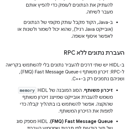
להעתיק את הנתונים לעומק כדי להפיץ אותם
מעבר לשיחה.
ב-Java, הקוד מקבל עותק מקומי של הנתונים
(אובייקט Java רגיל), שהוא יכול לשמור ולשנות או
לאפשר איסוף אשפה.
העברת נתונים ללא RPC
ב-HIDL יש שתי דרכים להעביר נתונים בלי להשתמש בקריאה
ל-RPC: זיכרון משותף ו-Fast Message Queue‏ (FMQ),
ושניהם נתמכים רק ב-C++‎.
זיכרון משותף
. הסוג המובנה של HIDL‏
memory
משמש להעברת אובייקט שמייצג זיכרון משותף
שהוקצה. אפשר להשתמש בו בתהליך קבלה כדי
למפות את הזיכרון המשותף.
Fast Message Queue‏ (FMQ)
. ‏HIDL מספק סוג
של תור הודעות לפי תבנית שמטמיע העברת