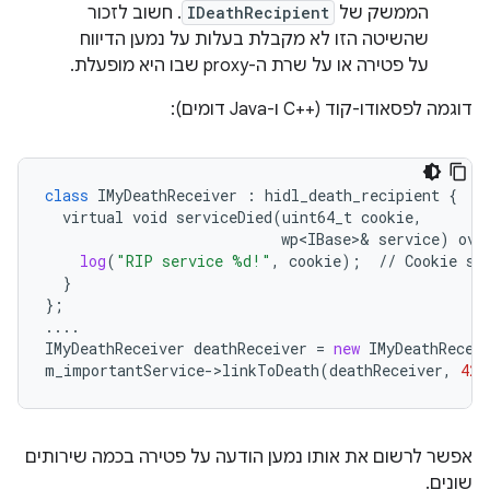
הממשק של
IDeathRecipient
. חשוב לזכור
שהשיטה הזו לא מקבלת בעלות על נמען הדיווח
על פטירה או על שרת ה-proxy שבו היא מופעלת.
דוגמה לפסאודו-קוד (C++‎ ו-Java דומים):
class
IMyDeathReceiver
 : 
hidl_death_recipient
 {

virtual
void
serviceDied
(
uint64_t
cookie
,

wp<IBase>
& 
service
) 
ove
log
(
"RIP service %d!"
, 
cookie
);  // 
Cookie
sh
  }

};

IMyDeathReceiver
deathReceiver
 = 
new
IMyDeathRecei
m_importantService->linkToDeath
(
deathReceiver
, 
42
)
אפשר לרשום את אותו נמען הודעה על פטירה בכמה שירותים
שונים.