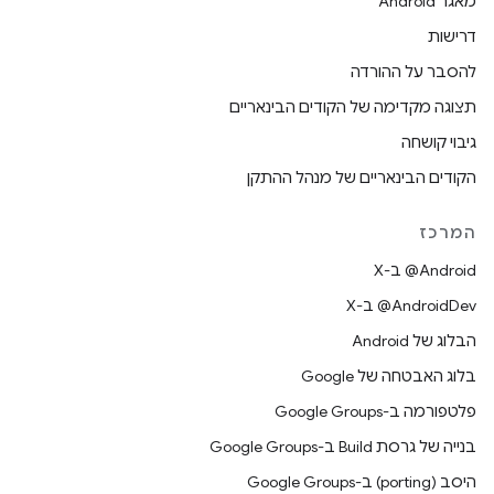
מאגר Android
דרישות
להסבר על ההורדה
תצוגה מקדימה של הקודים הבינאריים
גיבוי קושחה
הקודים הבינאריים של מנהל ההתקן
המרכז
‫‎@Android ב-X
‫‎@AndroidDev ב-X
הבלוג של Android
בלוג האבטחה של Google
פלטפורמה ב-Google Groups
בנייה של גרסת Build ב-Google Groups
היסב (porting) ב-Google Groups