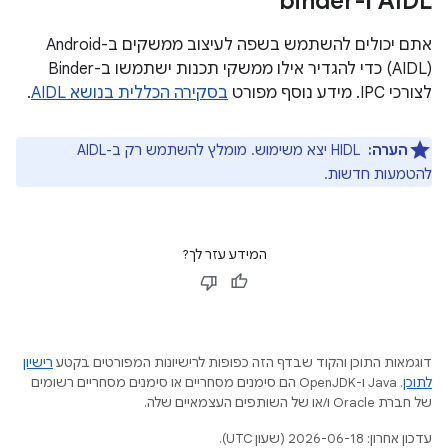
‫AIDL ו-binder
(AIDL) כדי להגדיר אילו ממשקי תכנות ישתמשו ב-Binder
לצורכי IPC. מידע נוסף מפורט
בסקירה הכללית בנושא AIDL
.
הערה:
‏ HIDL יצא משימוש. מומלץ להשתמש רק ב-AIDL
להטמעות חדשות.
המידע עזר לך?
דוגמאות התוכן והקוד שבדף הזה כפופות לרישיונות המפורטים בקטע
רישיון
לתוכן
.‏ Java ו-OpenJDK הם סימנים מסחריים או סימנים מסחריים רשומים
של חברת Oracle ו/או של השותפים העצמאיים שלה.
עדכון אחרון: 2026-06-18 (שעון UTC).