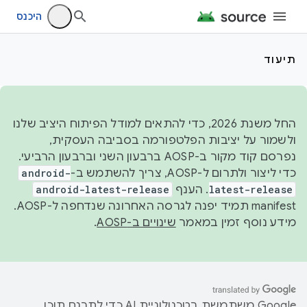
היכנס
תיעוד
החל משנת 2026, כדי להתאים למודל הפיתוח היציב שלנו
ולשמור על יציבות הפלטפורמה בסביבה העסקית,
נפרסם קוד מקור ב-AOSP ברבעון השני וברבעון הרביעי.
כדי ליצור ולתרום ל-AOSP, צריך להשתמש ב-
android-
latest-release
. הענף
android-latest-release
manifest תמיד יפנה לגרסה האחרונה שנדחפה ל-AOSP.
מידע נוסף זמין במאמר
שינויים ב-AOSP
.
‫Google משתמשת בטכנולוגיית AI כדי לתרגם תוכן