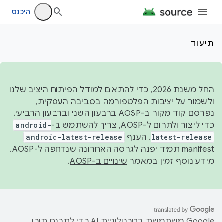
היכנס
תיעוד
החל משנת 2026, כדי להתאים למודל הפיתוח היציב שלנו
ולשמור על יציבות הפלטפורמה בסביבה העסקית,
נפרסם קוד מקור ב-AOSP ברבעון השני וברבעון הרביעי.
כדי ליצור ולתרום ל-AOSP, צריך להשתמש ב-
android-
latest-release
. הענף
android-latest-release
manifest תמיד יפנה לגרסה האחרונה שנדחפה ל-AOSP.
מידע נוסף זמין במאמר
שינויים ב-AOSP
.
‫Google משתמשת בטכנולוגיית AI כדי לתרגם תוכן