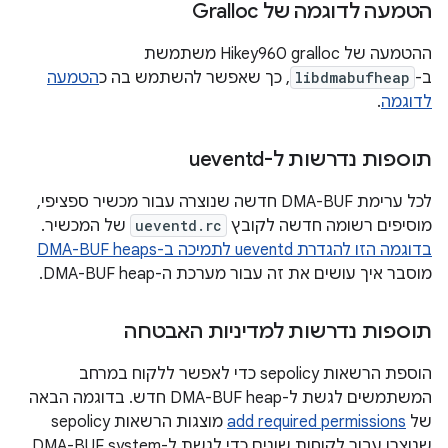
הטמעה לדוגמה של Gralloc
ההטמעה של Hikey960 gralloc משתמשת
ב-
libdmabufheap
, כך שאפשר להשתמש בה כ
הטמעה
לדוגמה
.
תוספות נדרשות ל-ueventd
לכל ערימת DMA-BUF חדשה שנוצרה עבור מכשיר ספציפי,
מוסיפים רשומה חדשה לקובץ
ueventd.rc
של המכשיר.
בדוגמה הזו להגדרת ueventd לתמיכה ב-DMA-BUF heaps
מוסבר איך עושים את זה עבור מערכת ה-DMA-BUF heap.
תוספות נדרשות למדיניות האבטחה
הוספת הרשאות sepolicy כדי לאפשר ללקוח במרחב
המשתמשים לגשת ל-DMA-BUF heap חדש. בדוגמה הבאה
של
add required permissions
מוצגות הרשאות sepolicy
שנוצרו עבור לקוחות שונים כדי לגשת ל-DMA-BUF system