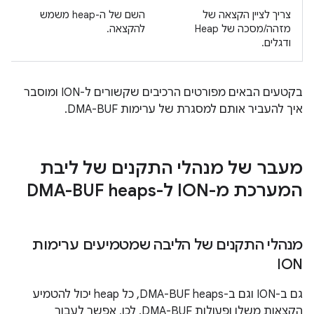
צריך לציין הקצאה של
השם של ה-heap משמש
מזהה/מסכה של Heap
להקצאה.
ודגלים.
בקטעים הבאים מפורטים הרכיבים שקשורים ל-ION ומוסבר
איך להעביר אותם למסגרת של ערימות DMA-BUF.
מעבר של מנהלי התקנים של ליבת
המערכת מ-ION ל-DMA-BUF heaps
מנהלי התקנים של הליבה שמטמיעים ערימות
ION
גם ב-ION וגם ב-DMA-BUF heaps, כל heap יכול להטמיע
הקצאות משלו ופעולות DMA-BUF. לכן, אפשר לעבור