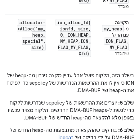
&fd)
MY
_
FLAG
לא
מוגדר
allocator-
ion_alloc_fd(
הקצאה
>
Alloc(
"my
_
ionfd
,
size
,
my
_
heap
מ-
heap
_
0
,
ION
_
HEAP
_
עם הדגל
special"
,
MY
_
HEAP
,
ION
_
ION
_
FLAG
_
size)
FLAG
_
MY
_
FLAG
,
MY
_
FLAG
&fd)
שהוגדר
בשלב הזה, הלקוח פועל אבל עדיין מקצה זיכרון מה-heap של
ION כי אין לו את ההרשאות הנדרשות של sepolicy כדי לפתוח
את ה-heap של DMA-BUF.
שלב 5:
יוצרים את ההרשאות של sepolicy שנדרשות ללקוח
כדי לגשת ל-DMA-BUF heaps החדשים. הלקוח מצויד עכשיו
באופן מלא להקצאה מה-heap החדש של DMA-BUF.
שלב 6:
בודקים שההקצאות מתבצעות מה-heap החדש של
DMA-BUF על ידי בדיקה של
logcat
.