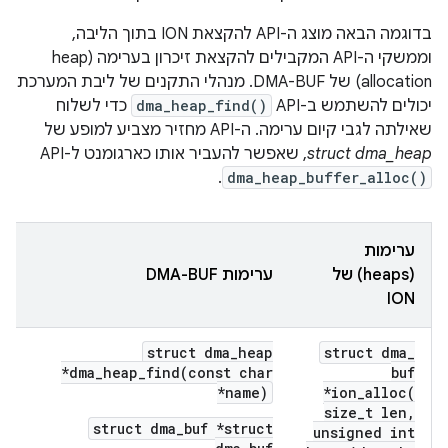
בדוגמה הבאה מוצג ה-API להקצאת ION בתוך הליבה,
וממשקי ה-API המקבילים להקצאת זיכרון בערימה (heap
allocation) של DMA-BUF. מנהלי התקנים של ליבת המערכת
יכולים להשתמש ב-API‏
dma_heap_find()
כדי לשלוח
שאילתה לגבי קיום ערימה. ה-API מחזיר מצביע למופע של
struct dma_heap
, שאפשר להעביר אותו כארגומנט ל-API‏
.
dma_heap_buffer_alloc()
ערימות
(heaps) של
ערימות DMA-BUF
ION
struct dma_heap
struct dma
_
*dma_heap_find(const char
buf
*name)
*
ion_alloc(
size
_
t len
,
struct dma_buf *struct
unsigned int