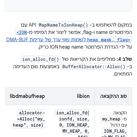
במקום להשתמש ב-
MapNameToIonHeap()
API עם
הפרמטרים name ו-flag, אפשר ליצור את המיפוי מ-
<ION
heap mask, flag>
לשמות שווי ערך של ערימת DMA-BUF
על ידי הגדרת הפרמטר ION heap name כריק.
שלב 4:
מחליפים את הקריאות של
ion_alloc_fd()
ב-
BufferAllocator::Alloc()
באמצעות שם הערימה
המתאים.
סוג ההקצאה
libion
libdmabufheap
allocator-
ion_alloc_fd(
הקצאה
>
Alloc(
"my
_
ionfd
,
size
,
my
_
heap
מ-
heap"
,
size)
0
,
ION
_
HEAP
_
עם הדגל
MY
_
HEAP
,
0
,
ION
_
FLAG
_