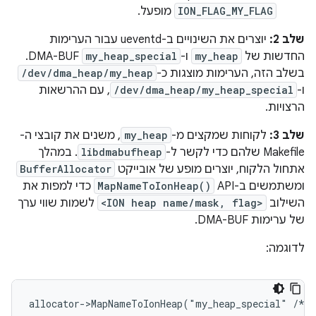
ION_FLAG_MY_FLAG
מופעל.
שלב 2:
יוצרים את השינויים ב-ueventd עבור הערימות
החדשות של
my_heap
ו-
my_heap_special
DMA-BUF.
בשלב הזה, הערימות מוצגות כ-
/dev/dma_heap/my_heap
ו-
/dev/dma_heap/my_heap_special
, עם ההרשאות
הרצויות.
שלב 3:
לקוחות שמקצים מ-
my_heap
, משנים את קובצי ה-
Makefile שלהם כדי לקשר ל-
libdmabufheap
. במהלך
אתחול הלקוח, יוצרים מופע של אובייקט
BufferAllocator
ומשתמשים ב-API‏
MapNameToIonHeap()
כדי למפות את
השילוב
<ION heap name/mask, flag>
לשמות שווי ערך
של ערימות DMA-BUF.
לדוגמה:
allocator->MapNameToIonHeap("my_heap_special" /* n