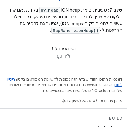
שלב 7:
משביתים את ION heap
my_heap
בקרנל. אם קוד
הלקוח לא צריך לתמוך בשדרוג מכשירים (שהקרנלים שלהם
עשויים לתמוך רק ב-ION heaps), אפשר גם להסיר את
הקריאות ל-
MapNameToIonHeap()
.
המידע עזר לך?
דוגמאות התוכן והקוד שבדף הזה כפופות לרישיונות המפורטים בקטע
רישיון
לתוכן
.‏ Java ו-OpenJDK הם סימנים מסחריים או סימנים מסחריים רשומים
של חברת Oracle ו/או של השותפים העצמאיים שלה.
עדכון אחרון: 2026-06-18 (שעון UTC).
BUILD