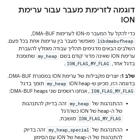
דוגמה לזרימת מעבר עבור ערימת
ION
כדי להקל על המעבר מ-ION לערימות DMA-BUF, ‏
libdmabufheap
מאפשר מעבר בין ערימות אחת בכל פעם.
השלבים הבאים מדגימים תהליך עבודה מומלץ להעברת
ערימת ION שאינה מדור קודם בשם
my_heap
שתומכת
בדגל אחד,
ION_FLAG_MY_FLAG
.
שלב 1:
יוצרים מקבילות של ערימת ION במסגרת DMA-BUF.
בדוגמה הזו, מכיוון ש-ION heap
my_heap
תומך בדגל
ION_FLAG_MY_FLAG
, אנחנו רושמים שני DMA-BUF heaps:
ההתנהגות של
my_heap
זהה בדיוק להתנהגות
של ה-heap של ION כשהדגל
ION_FLAG_MY_FLAG
מושבת.
ההתנהגות של
my_heap_special
זהה בדיוק
להתנהגות של ה-heap של ION עם הסימון