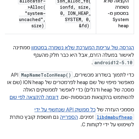
allocator-
ion_alloc_fd(
הקצאה שלא
>
Alloc(
ionfd
,
size
,
נשמרה
"system-
0
,
ION
_
HEAP
_
במטמון מ-
uncached"
,
SYSTEM
,
0
,
System
size)
&fd)
heap
הגרסה של ערימת המערכת שלא נשמרה במטמון
ממתינה
לאישור במעלה הזרם, אבל היא כבר חלק מהענף
.
android12-5.10
כדי לתמוך בשדרוג מכשירים,
MapNameToIonHeap()
API
מאפשר מיפוי של שם heap לפרמטרים של ION heap (שם או
מסכה של heap ודגלים) כדי לאפשר לממשקים האלה
להשתמש בהקצאות מבוססות-שם.
דוגמה להקצאה לפי שם
מסמכי העזרה של
כל ממשק API שנחשף על ידי
libdmabufheap
זמינים.
הספרייה
גם חושפת קובץ כותרת
לשימוש על ידי לקוחות C.