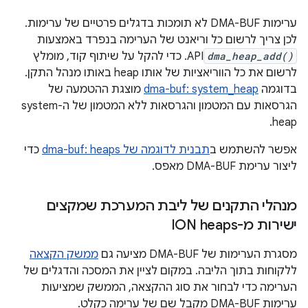
ערימות DMA-BUF לא תומכות בדגלים פרטיים של ערימות.
לכן צריך לרשום כל וריאנט של הערימה בנפרד באמצעות
dma_heap_add()
API. כדי להקל על שיתוף קוד, מומלץ
לרשום את כל הווריאציות של אותו heap באותו מנהל התקן.
בדוגמה
dma-buf: system_heap
מוצגת ההטמעה של
הגרסאות עם המטמון והגרסאות ללא המטמון של ה-system
heap.
אפשר להשתמש ב
תבנית לדוגמה של dma-buf: heaps
כדי
ליצור ערימת DMA-BUF מאפס.
מנהלי התקנים של ליבת המערכת שמקצים
ישירות מ-ION heaps
מסגרת הערימות של DMA-BUF מציעה גם
ממשק הקצאה
ללקוחות בתוך הליבה. במקום לציין את המסכה והדגלים של
הערימה כדי לבחור את סוג ההקצאה, הממשק שמציעות
ערימות DMA-BUF מקבל שם של ערימה כקלט.