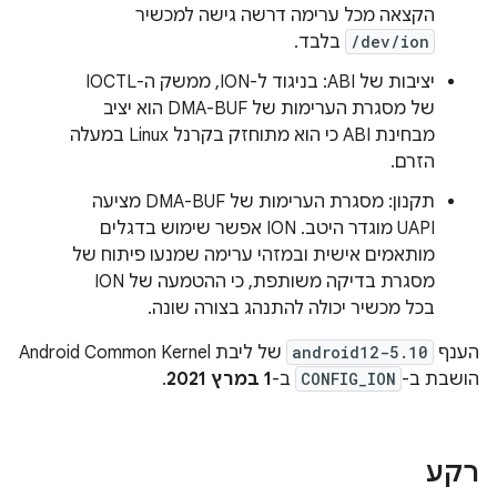
הקצאה מכל ערימה דרשה גישה למכשיר
/dev/ion
בלבד.
יציבות של ABI: בניגוד ל-ION, ממשק ה-IOCTL
של מסגרת הערימות של DMA-BUF הוא יציב
מבחינת ABI כי הוא מתוחזק בקרנל Linux במעלה
הזרם.
תקנון: מסגרת הערימות של DMA-BUF מציעה
UAPI מוגדר היטב. ‫ION אפשר שימוש בדגלים
מותאמים אישית ובמזהי ערימה שמנעו פיתוח של
מסגרת בדיקה משותפת, כי ההטמעה של ION
בכל מכשיר יכולה להתנהג בצורה שונה.
הענף
android12-5.10
של ליבת Android Common Kernel
הושבת ב-
CONFIG_ION
ב-
1 במרץ 2021
.
רקע