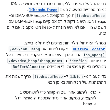
כדי להקל על המעבר ללקוחות במרחב המשתמש של ION,
זמינה ספריית הפשטה בשם
libdmabufheap
.
libdmabufheap
תומך בהקצאה ב-DMA-BUF heaps וב-
ION heaps. היא בודקת קודם אם קיים DMA-BUF heap עם
השם שצוין, ואם לא, היא חוזרת ל-ION heap מקביל, אם קיים
כזה.
במהלך האתחול, הלקוחות צריכים לאתחל אובייקט
BufferAllocator
במקום לפתוח את
/dev/ion using
ion_open()
. הסיבה לכך היא שמתארי הקבצים שנוצרים על
ידי פתיחת
/dev/ion
ו-
/dev/dma_heap/<heap_name>
מנוהלים באופן פנימי על ידי אובייקט
BufferAllocator
.
כדי לעבור מ-
libion
ל-
libdmabufheap
, צריך לשנות את
ההתנהגות של הלקוחות באופן הבא:
כדאי לעקוב אחרי שם ה-heap כדי להשתמש בו
להקצאה, במקום אחרי מזהה/מסכת ה-head ודגל
ה-heap.