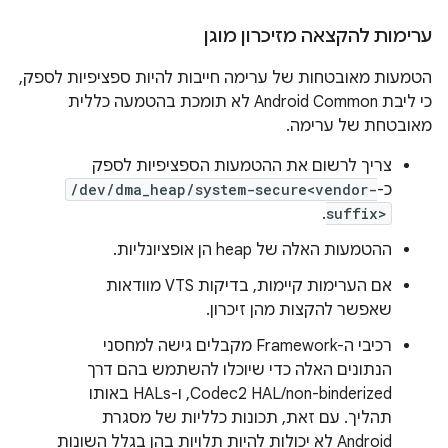
ערימות להקצאה מזיכרון מוגן
הטמעות מאובטחות של ערימה חייבות להיות ספציפיות לספק,
כי ליבת Android Common לא תומכת בהטמעה כללית
מאובטחת של ערימה.
צריך לרשום את ההטמעות הספציפיות לספק
כ-
/dev/dma_heap/system-secure<vendor-
.
suffix>
ההטמעות האלה של heap הן אופציונליות.
אם הערימות קיימות, בדיקות VTS מוודאות
שאפשר להקצות מהן זיכרון.
רכיבי ה-Framework מקבלים גישה למחסני
הנתונים האלה כדי שיוכלו להשתמש בהם דרך
Codec2 HAL/non-binderized, ו-HALs באותו
תהליך. עם זאת, תכונות כלליות של מסגרת
Android לא יכולות להיות תלויות בהן בגלל השונות