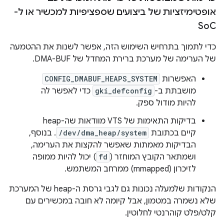
אופטימיזציות של ביצועים שספציפיות למכשיר או ל-
So
C
כדי לתמוך בתרחיש השימוש הזה, אפשר לשנות את ההטמעה
של הערימה של מערכת ברירת המחדל של DMA-BUF.
האפשרות
CONFIG_DMABUF_HEAPS_SYSTEM
מושבתת ב-
gki_defconfig
כדי לאפשר לה
להיות מודול ספק.
בדיקות התאימות של VTS מוודאות שה-heap
קיים בכתובת
/dev/dma_heap/system
. בנוסף,
הבדיקות מאמתות שאפשר להקצות את הערימה,
ושמתאר הקובץ המוחזר (
fd
) יכול להיות ממופה
לזיכרון (mmapped) ממרחב המשתמש.
הנקודות שלמעלה נכונות גם לגבי גרסת ה-heap של המערכת
שלא נשמרה במטמון, אבל קיומה לא חובה במכשירים עם
קלט/פלט קוהרנטי לחלוטין.