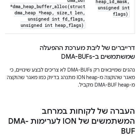
dma_buf
heap
_
id
_
mask
,
*dma_heap_buffer_alloc(struct
unsigned int
dma_heap *heap, size_t len,
flags)
unsigned int fd_flags,
unsigned int heap_flags)
דרייברים של ליבת מערכת ההפעלה
שמשתמשים ב-DMA-BUFs
נהגים שמייבאים רק DMA-BUFs לא צריכים לבצע שינויים, כי
מאגר שהוקצה מ-ION heap מתנהג בדיוק כמו מאגר שהוקצה
מ-DMA-BUF heap מקביל.
העברה של לקוחות במרחב
המשתמשים של ION לערימות DMA-
BUF