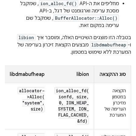
מחליפים את ה-API‏
ion_alloc_fd()
, שמקבל
מסכת ערימה וארגומנט של דגל, ב-API‏
BufferAllocator::Alloc()
, שמקבל שם
ערימה במקום זאת.
בטבלה הזו מוצגים השינויים האלה, ומוסבר איך
libion
ו-
libdmabufheap
מבצעים הקצאת זיכרון בערימה של
המערכת ללא שימוש במטמון.
סוג ההקצאה
libion
libdmabufheap
allocator-
ion_alloc_fd(
הקצאה
>
Alloc(
ionfd
,
size
,
במטמון
"system"
,
0
,
ION
_
HEAP
_
מזיכרון
size)
SYSTEM
,
ION
_
הערימה של
FLAG
_
CACHED
,
המערכת
&fd)