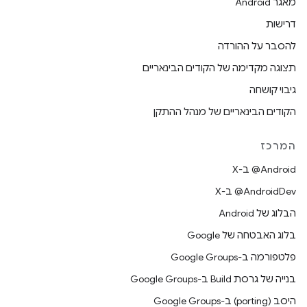
מאגר Android
דרישות
להסבר על ההורדה
תצוגה מקדימה של הקודים הבינאריים
גיבוי קושחה
הקודים הבינאריים של מנהל ההתקן
המרכז
‫‎@Android ב-X
‫‎@AndroidDev ב-X
הבלוג של Android
בלוג האבטחה של Google
פלטפורמה ב-Google Groups
בנייה של גרסת Build ב-Google Groups
היסב (porting) ב-Google Groups