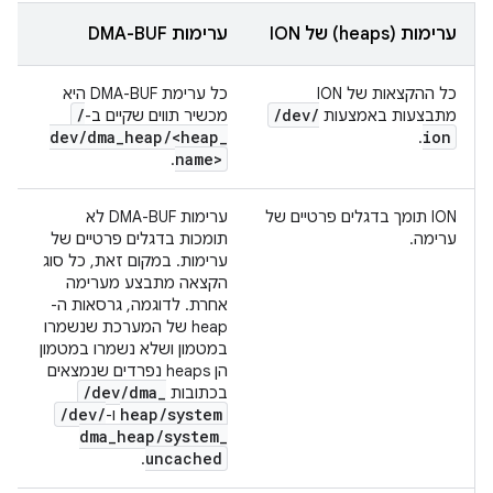
ערימות (heaps) של ION
ערימות DMA-BUF
כל ההקצאות של ION
כל ערימת DMA-BUF היא
/
/
dev
/
מתבצעות באמצעות
מכשיר תווים שקיים ב-
dev
/
dma
_
heap
/
<heap
_
ion
.
name>
.
‫ION תומך בדגלים פרטיים של
ערימות DMA-BUF לא
ערימה.
תומכות בדגלים פרטיים של
ערימות. במקום זאת, כל סוג
הקצאה מתבצע מערימה
אחרת. לדוגמה, גרסאות ה-
heap של המערכת שנשמרו
במטמון ושלא נשמרו במטמון
הן heaps נפרדים שנמצאים
/
dev
/
dma
_
בכתובות
/
dev
/
heap
/
system
ו-
dma
_
heap
/
system
_
uncached
.